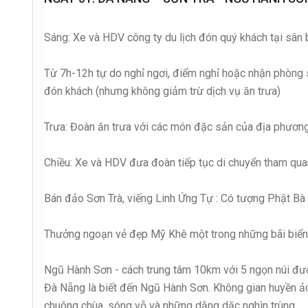
Sáng: Xe và HDV công ty du lịch đón quý khách tại sân 
Từ 7h-12h tự do nghỉ ngơi, điểm nghỉ hoặc nhận phòng sớ
đón khách (nhưng không giảm trừ dịch vụ ăn trưa)
Trưa: Đoàn ăn trưa với các món đặc sản của địa phương
Chiều: Xe và HDV đưa đoàn tiếp tục di chuyển tham qua
Bán đảo Sơn Trà, viếng Linh Ứng Tự : Có tượng Phật B
Thưởng ngoạn vẻ đẹp Mỹ Khê một trong những bãi biể
Ngũ Hành Sơn - cách trung tâm 10km với 5 ngọn núi đư
Đà Nẵng là biết đến Ngũ Hành Sơn. Không gian huyền ảo
chuông chùa, sóng vỗ và những dằng dặc nghìn trùng.