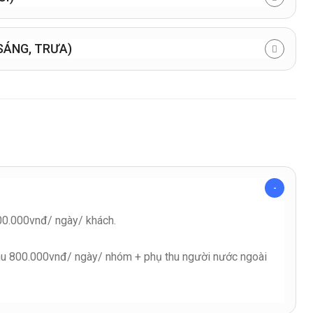
NG CITY TOUR – SÂN BAY (ĂN SÁNG, TRƯA)
00.000vnđ/ ngày/ khách.
hu 800.000vnđ/ ngày/ nhóm + phụ thu người nước ngoài