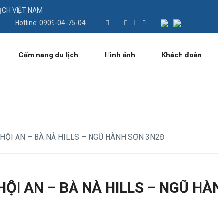
LỊCH VIỆT NAM
Hotline: 0909-04-75-04
Cẩm nang du lịch
Hình ảnh
Khách đoàn
 HỘI AN – BÀ NÀ HILLS – NGŨ HÀNH SƠN 3N2Đ
 HỘI AN – BÀ NÀ HILLS – NGŨ H