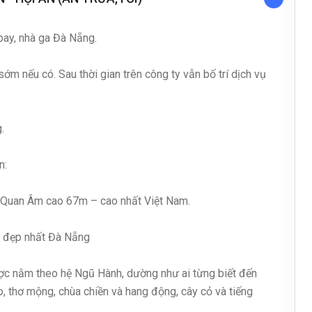
bay, nhà ga Đà Nẵng.
m nếu có. Sau thời gian trên công ty vẫn bố trí dịch vụ
.
n:
à Quan Âm cao 67m – cao nhất Việt Nam.
n đẹp nhất Đà Nẵng
ợc nằm theo hệ Ngũ Hành, dường như ai từng biết đến
, thơ mộng, chùa chiền và hang động, cây cỏ và tiếng