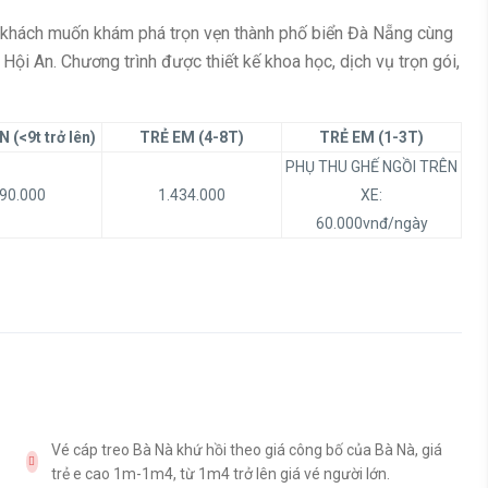
u khách muốn khám phá trọn vẹn thành phố biển Đà Nẵng cùng
Hội An. Chương trình được thiết kế khoa học, dịch vụ trọn gói,
 (<9t trở lên)
TRẺ EM (4-8T)
TRẺ EM (1-3T)
PHỤ THU GHẾ NGỒI TRÊN
390.000
1.434.000
XE:
60.000vnđ/ngày
Vé cáp treo Bà Nà khứ hồi theo giá công bố của Bà Nà, giá
trẻ e cao 1m-1m4, từ 1m4 trở lên giá vé người lớn.