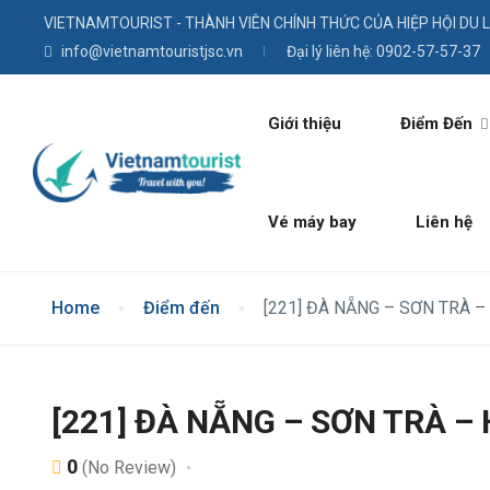
VIETNAMTOURIST - THÀNH VIÊN CHÍNH THỨC CỦA HIỆP HỘI DU 
info@vietnamtouristjsc.vn
Đại lý liên hệ: 0902-57-57-37
Giới thiệu
Điểm Đến
Vé máy bay
Liên hệ
Home
Điểm đến
[221] ĐÀ NẴNG – SƠN TRÀ –
[221] ĐÀ NẴNG – SƠN TRÀ –
0
(No Review)