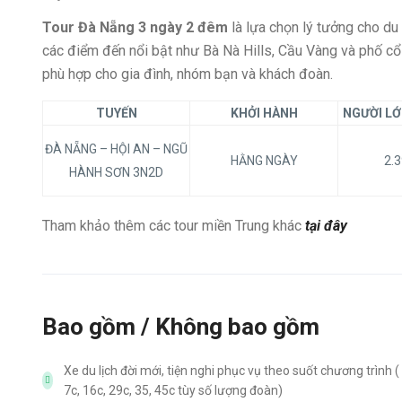
Tour Đà Nẵng 3 ngày 2 đêm
là lựa chọn lý tưởng cho d
các điểm đến nổi bật như Bà Nà Hills, Cầu Vàng và phố cổ 
phù hợp cho gia đình, nhóm bạn và khách đoàn.
TUYẾN
KHỞI HÀNH
NGƯỜI LỚN
ĐÀ NẴNG – HỘI AN – NGŨ
HẰNG NGÀY
2.
HÀNH SƠN 3N2D
Tham khảo thêm các tour miền Trung khác
tại đây
Bao gồm / Không bao gồm
Xe du lịch đời mới, tiện nghi phục vụ theo suốt chương trình (
7c, 16c, 29c, 35, 45c tùy số lượng đoàn)