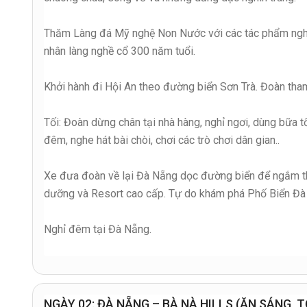
Thăm Làng đá Mỹ nghệ Non Nước với các tác phẩm nghệ 
nhân làng nghề cổ 300 năm tuổi.
Khởi hành đi Hội An theo đường biển Sơn Trà. Đoàn tha
Tối: Đoàn dừng chân tại nhà hàng, nghỉ ngơi, dùng bữa 
đêm, nghe hát bài chòi, chơi các trò chơi dân gian..
Xe đưa đoàn về lại Đà Nẵng dọc đường biển để ngắm th
dưỡng và Resort cao cấp. Tự do khám phá Phố Biển Đ
Nghỉ đêm tại Đà Nẵng.
NGÀY 02: ĐÀ NẴNG – BÀ NÀ HILLS (ĂN SÁNG, T