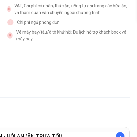
VAT, Chi phí cá nhân; thức ăn, uống tự gọi trong các bữa ăn,..
và tham quan vận chuyển ngoài chương trình.
Chi phí ngủ phòng đơn
Vé máy bay/tàu/ô tô khứ hồi: Du lịch hỗ trợ khách book vé
máy bay.
NGÀY 01: ĐÀ NẴNG – SƠN TRÀ - NGŨ HÀNH SƠN - HỘI AN (ĂN TRƯA,TỐI)