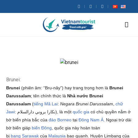
Brunei:
Brunei
(phiên âm: “Bru-nây”) hay trang trọng hơn là
Brunei
Darussalam
; tên chính thức là
Nhà nước Brunei
Darussalam
(
tiếng Mã Lai
:
Negara Brunei Darussalam
,
chữ
Jawi
:
نڬارا بروني دارالسلام
‎), là một
quốc gia
có chủ quyền nằm ở
bờ biển phía bắc của
đảo
Borneo
tại
Đông Nam Á
. Ngoại trừ dải
bờ biển giáp
biển Đông
, quốc gia này hoàn toàn
bị
bang
Sarawak
của
Malaysia
bao quanh. Huyện Limbang của