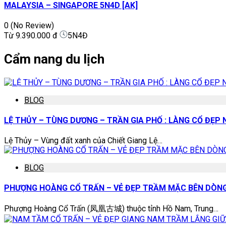
MALAYSIA – SINGAPORE 5N4D [AK]
0
(No Review)
Từ
9.390.000 đ
5N4Đ
Cẩm nang du lịch
BLOG
LỆ THỦY – TÙNG DƯƠNG – TRẦN GIA PHỐ : LÀNG CỔ ĐẸ
Lệ Thủy – Vùng đất xanh của Chiết Giang Lệ…
BLOG
PHƯỢNG HOÀNG CỔ TRẤN – VẺ ĐẸP TRẦM MẶC BÊN DÒNG
Phượng Hoàng Cổ Trấn (凤凰古城) thuộc tỉnh Hồ Nam, Trung…