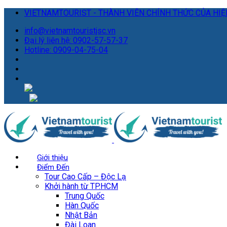
VIETNAMTOURIST - THÀNH VIÊN CHÍNH THỨC CỦA HIỆP
info@vietnamtouristjsc.vn
Đại lý liên hệ: 0902-57-57-37
Hotline: 0909-04-75-04
Giới thiệu
Điểm Đến
Tour Cao Cấp – Độc Lạ
Khởi hành từ TP.HCM
Trung Quốc
Hàn Quốc
Nhật Bản
Đài Loan