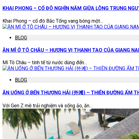
KHAI PHONG – CỐ ĐÔ NGHÌN NĂM GIỮA LÒNG TRUNG NG
Khai Phong – cố đô Bắc Tống vang bóng một…
BLOG
ĂN MÌ Ở TÔ CHÂU – HƯƠNG VỊ THANH TAO CỦA GIANG N
Mì Tô Châu – tinh tế từ nước dùng đến…
BLOG
ĂN UỐNG Ở BẾN THƯỢNG HẢI (外滩) – THIÊN ĐƯỜNG ẨM TH
Với Gen Z mê trải nghiệm và sống ảo, ăn…