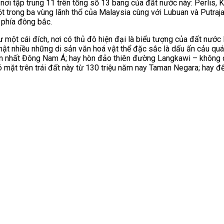
 nơi tập trung 11 trên tổng số 13 bang của đất nước này: Perlis,
t trong ba vùng lãnh thổ của Malaysia cùng với Lubuan và Putraj
 phía đông bắc.
t cái đích, nơi có thủ đô hiện đại là biểu tượng của đất nước M
thật nhiều những di sản văn hoá vật thể đặc sắc là dấu ấn cảu qu
n nhất Đông Nam Á; hay hòn đảo thiên đường Langkawi – không c
ặt trên trái đất này từ 130 triệu năm nay Taman Negara; hay đến 