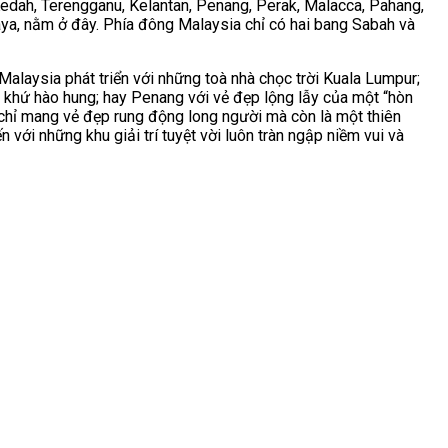
 Kedah, Terengganu, Kelantan, Penang, Perak, Malacca, Pahang,
aya, nằm ở đây. Phía đông Malaysia chỉ có hai bang Sabah và
alaysia phát triển với những toà nhà chọc trời Kuala Lumpur;
á khứ hào hung; hay Penang với vẻ đẹp lộng lẫy của một “hòn
hỉ mang vẻ đẹp rung động long người mà còn là một thiên
với những khu giải trí tuyệt vời luôn tràn ngập niềm vui và