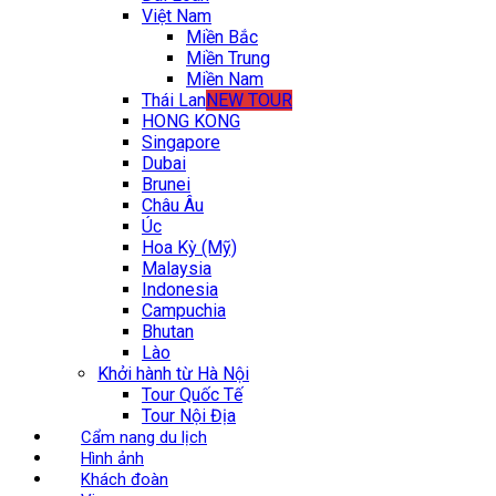
Việt Nam
Miền Bắc
Miền Trung
Miền Nam
Thái Lan
NEW TOUR
HONG KONG
Singapore
Dubai
Brunei
Châu Âu
Úc
Hoa Kỳ (Mỹ)
Malaysia
Indonesia
Campuchia
Bhutan
Lào
Khởi hành từ Hà Nội
Tour Quốc Tế
Tour Nội Địa
Cẩm nang du lịch
Hình ảnh
Khách đoàn