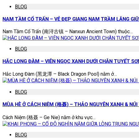
BLOG
NAM TẦM CỔ TRẤN – VẺ ĐẸP GIANG NAM TRẦM LẮNG GIỮ
Nam Tầm Cổ Trấn (南浔古镇 – Nanxun Ancient Town) thuộc…
BLOG
HẮC LONG ĐÀM – VIÊN NGỌC XANH DƯỚI CHÂN TUYẾT S
Hắc Long Đàm (黑龙潭 – Black Dragon Pool) nằm ở…
BLOG
MÙA HÈ Ở CÁCH NIỆM (格聂) – THẢO NGUYÊN XANH & NÚI
Cách Niệm (格聂 – Ge Nie) nằm ở khu vực…
BLOG