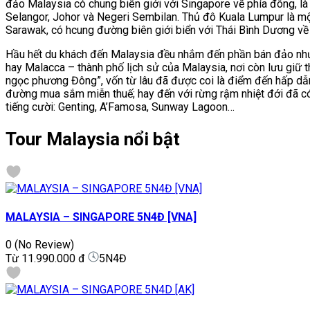
đảo Malaysia có chung biên giới với Singapore về phía đông, là
Selangor, Johor và Negeri Sembilan. Thủ đô Kuala Lumpur là mộ
Sarawak, có hcung đường biên giới biển với Thái Bình Dương về
Hầu hết du khách đến Malaysia đều nhắm đến phần bán đảo như mộ
hay Malacca – thành phố lịch sử của Malaysia, nơi còn lưu giữ 
ngọc phương Đông”, vốn từ lâu đã được coi là điểm đến hấp dẫ
đường mua sắm miễn thuế; hay đến với rừng rậm nhiệt đới đã có m
tiếng cười: Genting, A’Famosa, Sunway Lagoon…
Tour Malaysia nổi bật
MALAYSIA – SINGAPORE 5N4Đ [VNA]
0
(No Review)
Từ
11.990.000 đ
5N4Đ