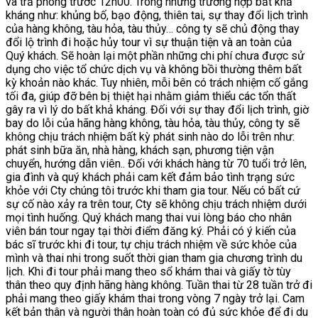
và trả phòng trước 12h00. Trong những trường hợp bất khả
kháng như: khủng bố, bạo động, thiên tai, sự thay đổi lịch trình
của hàng không, tàu hỏa, tàu thủy… công ty sẽ chủ động thay
đổi lộ trình đi hoặc hủy tour vì sự thuận tiện và an toàn của
Quý khách. Sẽ hoàn lại một phần những chi phí chưa được sử
dụng cho việc tổ chức dịch vụ và không bồi thường thêm bất
kỳ khoản nào khác. Tuy nhiên, mỗi bên có trách nhiệm cố gắng
tối đa, giúp đỡ bên bị thiệt hại nhằm giảm thiểu các tổn thất
gây ra vì lý do bất khả kháng. Đối với sự thay đổi lịch trình, giờ
bay do lỗi của hãng hàng không, tàu hỏa, tàu thủy, công ty sẽ
không chịu trách nhiệm bất kỳ phát sinh nào do lỗi trên như:
phát sinh bữa ăn, nhà hàng, khách sạn, phương tiện vận
chuyển, hướng dẫn viên.. Đối với khách hàng từ 70 tuổi trở lên,
gia đình và quý khách phải cam kết đảm bảo tình trạng sức
khỏe với Cty chúng tôi trước khi tham gia tour. Nếu có bất cứ
sự cố nào xảy ra trên tour, Cty sẽ không chịu trách nhiệm dưới
mọi tình huống. Quý khách mang thai vui lòng báo cho nhân
viên bán tour ngay tại thời điểm đăng ký. Phải có ý kiến của
bác sĩ trước khi đi tour, tự chịu trách nhiệm về sức khỏe của
mình và thai nhi trong suốt thời gian tham gia chương trình du
lịch. Khi đi tour phải mang theo sổ khám thai và giấy tờ tùy
thân theo quy định hãng hàng không. Tuần thai từ 28 tuần trở đi
phải mang theo giấy khám thai trong vòng 7 ngày trở lại. Cam
kết bản thân và người thân hoàn toàn có đủ sức khỏe để đi du