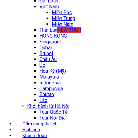
Đài Loan
Việt Nam
Miền Bắc
Miền Trung
Miền Nam
Thái Lan
NEW TOUR
HONG KONG
Singapore
Dubai
Brunei
Châu Âu
Úc
Hoa Kỳ (Mỹ)
Malaysia
Indonesia
Campuchia
Bhutan
Lào
Khởi hành từ Hà Nội
Tour Quốc Tế
Tour Nội Địa
Cẩm nang du lịch
Hình ảnh
Khách đoàn