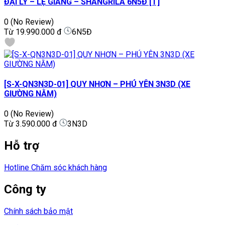
ĐẠI LÝ – LỆ GIANG – SHANGRILA 6N5Đ [T]
0
(No Review)
Từ
19.990.000 đ
6N5Đ
[S-X-QN3N3D-01] QUY NHƠN – PHÚ YÊN 3N3D (XE
GIƯỜNG NẰM)
0
(No Review)
Từ
3.590.000 đ
3N3D
Hỗ trợ
Hotline Chăm sóc khách hàng
Công ty
Chính sách bảo mật