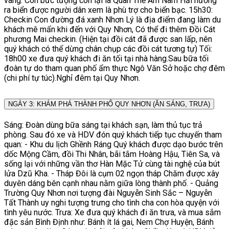
vàng. Còn bức tượng còn lại là Quan Thế Âm Nam Hải hướng
ra biển được người dân xem là phù trợ cho biển bạc. 15h30:
Checkin Con đường đá xanh Nhơn Lý là địa điểm đang làm du
khách mê mẩn khi đến với Quy Nhơn, Có thể đi thêm Đồi Cát
phương Mai checkin. (Hiện tại đồi cát đã được san lấp, nên
quý khách có thể dừng chân chụp các đồi cát tương tự) Tối:
18h00 xe đưa quý khách đi ăn tối tại nhà hàng.Sau bữa tối
đoàn tự do tham quan phố ẩm thực Ngô Văn Sở hoặc chợ đêm
(chi phí tự túc).Nghỉ đêm tại Quy Nhơn.
NGÀY 3: KHÁM PHÁ THÀNH PHỐ QUY NHƠN (ĂN SÁNG, TRƯA)
Sáng: Đoàn dùng bữa sáng tại khách sạn, làm thủ tục trả
phòng. Sau đó xe và HDV đón quý khách tiếp tục chuyến tham
quan: - Khu du lịch Ghềnh Ráng Quý khách được dạo bước trên
dốc Mộng Cầm, đồi Thi Nhân, bãi tắm Hoàng Hậu, Tiên Sa, và
sống lại với những vần thơ Hàn Mặc Tử cùng tài nghệ của bút
lửa Dzũ Kha. - Tháp Đôi là cụm 02 ngọn tháp Chăm được xây
duyên dáng bên cạnh nhau nằm giữa lòng thành phố. - Quảng
Trường Quy Nhơn nơi tượng đài Nguyễn Sinh Sắc – Nguyễn
Tất Thành uy nghi tượng trưng cho tình cha con hòa quyện với
tình yêu nước. Trưa: Xe đưa quý khách đi ăn trưa, và mua sắm
đặc sản Bình Định như: Bánh ít lá gai, Nem Chợ Huyện, Bánh