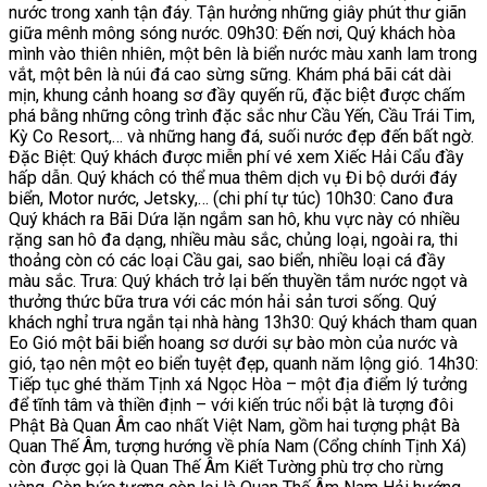
nước trong xanh tận đáy. Tận hưởng những giây phút thư giãn
giữa mênh mông sóng nước. 09h30: Đến nơi, Quý khách hòa
mình vào thiên nhiên, một bên là biển nước màu xanh lam trong
vắt, một bên là núi đá cao sừng sững. Khám phá bãi cát dài
mịn, khung cảnh hoang sơ đầy quyến rũ, đặc biệt được chấm
phá bằng những công trình đặc sắc như Cầu Yến, Cầu Trái Tim,
Kỳ Co Resort,… và những hang đá, suối nước đẹp đến bất ngờ.
Đặc Biệt: Quý khách được miễn phí vé xem Xiếc Hải Cẩu đầy
hấp dẫn. Quý khách có thể mua thêm dịch vụ Đi bộ dưới đáy
biển, Motor nước, Jetsky,… (chi phí tự túc) 10h30: Cano đưa
Quý khách ra Bãi Dứa lặn ngắm san hô, khu vực này có nhiều
rặng san hô đa dạng, nhiều màu sắc, chủng loại, ngoài ra, thi
thoảng còn có các loại Cầu gai, sao biển, nhiều loại cá đầy
màu sắc. Trưa: Quý khách trở lại bến thuyền tắm nước ngọt và
thưởng thức bữa trưa với các món hải sản tươi sống. Quý
khách nghỉ trưa ngắn tại nhà hàng 13h30: Quý khách tham quan
Eo Gió một bãi biển hoang sơ dưới sự bào mòn của nước và
gió, tạo nên một eo biển tuyệt đẹp, quanh năm lộng gió. 14h30:
Tiếp tục ghé thăm Tịnh xá Ngọc Hòa – một địa điểm lý tưởng
để tĩnh tâm và thiền định – với kiến trúc nổi bật là tượng đôi
Phật Bà Quan Âm cao nhất Việt Nam, gồm hai tượng phật Bà
Quan Thế Âm, tượng hướng về phía Nam (Cổng chính Tịnh Xá)
còn được gọi là Quan Thế Âm Kiết Tường phù trợ cho rừng