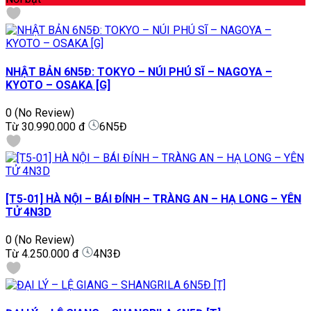
NHẬT BẢN 6N5Đ: TOKYO – NÚI PHÚ SĨ – NAGOYA –
KYOTO – OSAKA [G]
0
(No Review)
Từ
30.990.000 đ
6N5Đ
[T5-01] HÀ NỘI – BÁI ĐÍNH – TRÀNG AN – HẠ LONG – YÊN
TỬ 4N3D
0
(No Review)
Từ
4.250.000 đ
4N3Đ