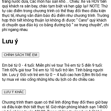
tráng nước dừa, Các món hải sản khô…. Chiều: Xe và HDV tiễn
quý khách ra sân bay, chào tạm biệt và hẹn gặp lại! NOTE: Thứ
tự các điểm trong chương trình có thể thay đổi theo điều kiện
thực tế, nhưng vẫn đảm bảo đủ điểm như chương trình. Trường
hợp thời tiết không thuận lợi không đi được “ Cano” quý khách
di chuyển qua đảo kỳ co bằng đường bộ “ xe trung chuyển”, chi
phí ngang nhau.
Lưu ý
CHÍNH SÁCH TRẺ EM
Em bé từ 0 - 4 tuổi: Miễn phí vé tour Trẻ em từ 5 đến 9 tuổi:
Tính 60% giá tour Trẻ em từ 10 tuổi trở lên: Tính bằng người
lớn. Lưu ý: Đối với trẻ em từ 0 – 4 tuổi cao hơn 0,8m thì bố mẹ
tự mua vé vào cổng những khu du lịch có đo chiều cao.
LƯU Ý KHÁC
Chương trình tham quan có thể linh động thay đổi theo giờ bay
và điều kiện thời tiết thực tế. Giờ nhận phòng khách sạn 14h00