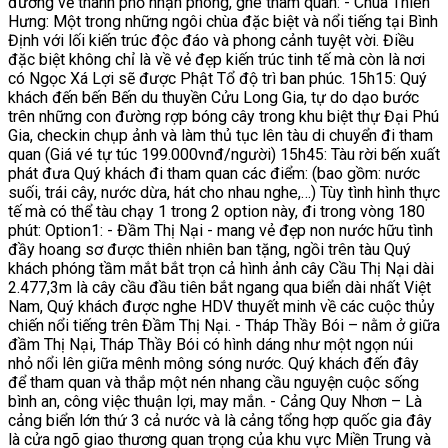
đường về thành phố nhận phòng, ghé tham quan: - Chùa Thiên
Hưng: Một trong những ngôi chùa đặc biệt và nổi tiếng tại Bình
Định với lối kiến trúc độc đáo và phong cảnh tuyệt vời. Điều
đặc biệt không chỉ là về vẻ đẹp kiến trúc tinh tế mà còn là nơi
có Ngọc Xá Lợi sẽ được Phật Tổ độ trì ban phúc. 15h15: Quý
khách đến bến Bến du thuyền Cửu Long Gia, tự do dạo bước
trên những con đường rợp bóng cây trong khu biệt thự Đại Phú
Gia, checkin chụp ảnh và làm thủ tục lên tàu di chuyển đi tham
quan (Giá vé tự túc 199.000vnđ/người) 15h45: Tàu rời bến xuất
phát đưa Quý khách đi tham quan các điểm: (bao gồm: nước
suối, trái cây, nước dừa, hát cho nhau nghe,…) Tùy tình hình thực
tế mà có thể tàu chạy 1 trong 2 option này, đi trong vòng 180
phút: Option1: - Đầm Thị Nại - mang vẻ đẹp non nước hữu tình
đầy hoang sơ được thiên nhiên ban tặng, ngồi trên tàu Quý
khách phóng tầm mắt bắt trọn cả hình ảnh cây Cầu Thị Nại dài
2.477,3m là cây cầu đầu tiên bắt ngang qua biển dài nhất Việt
Nam, Quý khách được nghe HDV thuyết minh về các cuộc thủy
chiến nổi tiếng trên Đầm Thị Nại. - Tháp Thầy Bói – nằm ở giữa
đầm Thị Nại, Tháp Thầy Bói có hình dáng như một ngọn núi
nhỏ nổi lên giữa mênh mông sóng nước. Quý khách đến đây
để tham quan và thắp một nén nhang cầu nguyện cuộc sống
bình an, công việc thuận lợi, may mắn. - Cảng Quy Nhơn – Là
cảng biển lớn thứ 3 cả nước và là cảng tổng hợp quốc gia đây
là cửa ngõ giao thương quan trọng của khu vực Miền Trung và