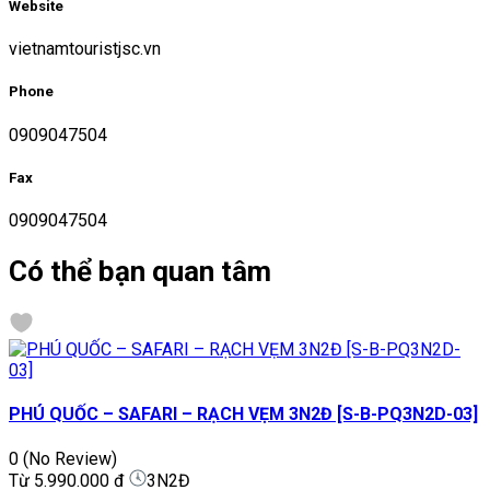
Website
vietnamtouristjsc.vn
Phone
0909047504
Fax
0909047504
Có thể bạn quan tâm
PHÚ QUỐC – SAFARI – RẠCH VẸM 3N2Đ [S-B-PQ3N2D-03]
0
(No Review)
Từ
5.990.000 đ
3N2Đ