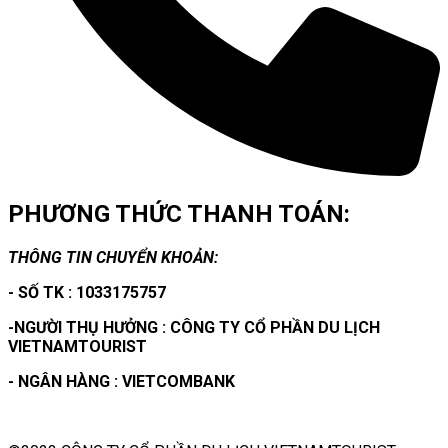
PHƯƠNG THỨC THANH TOÁN:
THÔNG TIN CHUYỂN KHOẢN:
- SỐ TK : 1033175757
-NGƯỜI THỤ HƯỞNG : CÔNG TY CỔ PHẦN DU LỊCH
VIETNAMTOURIST
- NGÂN HÀNG : VIETCOMBANK