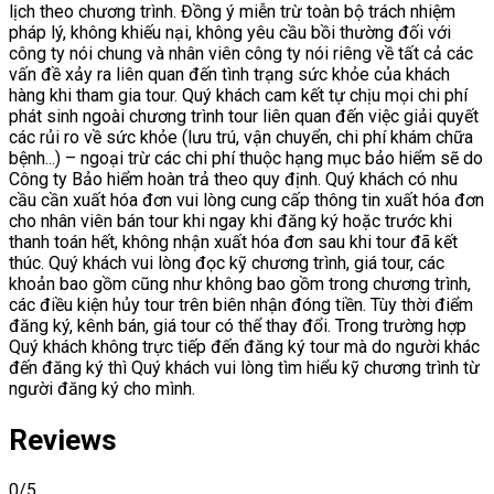
lịch theo chương trình. Đồng ý miễn trừ toàn bộ trách nhiệm
pháp lý, không khiếu nại, không yêu cầu bồi thường đối với
công ty nói chung và nhân viên công ty nói riêng về tất cả các
vấn đề xảy ra liên quan đến tình trạng sức khỏe của khách
hàng khi tham gia tour. Quý khách cam kết tự chịu mọi chi phí
phát sinh ngoài chương trình tour liên quan đến việc giải quyết
các rủi ro về sức khỏe (lưu trú, vận chuyển, chi phí khám chữa
bệnh...) – ngoại trừ các chi phí thuộc hạng mục bảo hiểm sẽ do
Công ty Bảo hiểm hoàn trả theo quy định. Quý khách có nhu
cầu cần xuất hóa đơn vui lòng cung cấp thông tin xuất hóa đơn
cho nhân viên bán tour khi ngay khi đăng ký hoặc trước khi
thanh toán hết, không nhận xuất hóa đơn sau khi tour đã kết
thúc. Quý khách vui lòng đọc kỹ chương trình, giá tour, các
khoản bao gồm cũng như không bao gồm trong chương trình,
các điều kiện hủy tour trên biên nhận đóng tiền. Tùy thời điểm
đăng ký, kênh bán, giá tour có thể thay đổi. Trong trường hợp
Quý khách không trực tiếp đến đăng ký tour mà do người khác
đến đăng ký thì Quý khách vui lòng tìm hiểu kỹ chương trình từ
người đăng ký cho mình.
Reviews
0
/5