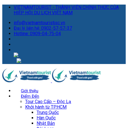
VIETNAMTOURIST - THÀNH VIÊN CHÍNH THỨC CỦA
HIỆP HỘI DU LỊCH VIỆT NAM
info@vietnamtouristjsc.vn
Đại lý liên hệ: 0902-57-57-37
Hotline: 0909-04-75-04
Giới thiệu
Điểm Đến
Tour Cao Cấp – Độc Lạ
Khởi hành từ TP.HCM
Trung Quốc
Hàn Quốc
Nhật Bản