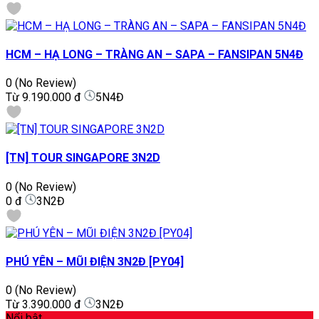
HCM – HẠ LONG – TRÀNG AN – SAPA – FANSIPAN 5N4Đ
0
(No Review)
Từ
9.190.000 đ
5N4Đ
[TN] TOUR SINGAPORE 3N2D
0
(No Review)
0 đ
3N2Đ
PHÚ YÊN – MŨI ĐIỆN 3N2Đ [PY04]
0
(No Review)
Từ
3.390.000 đ
3N2Đ
Nổi bật