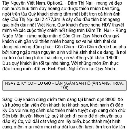
Tây Nguyên Việt Nam. Option2: - Đầm Thị Nại - mang vẻ đẹp
non nước hữu tình đầy hoang sơ được thiên nhiên ban tặng,
ngồi trên tàu Quý khách phóng tầm mắt bắt trọn cả hình ảnh
cây Cầu Thị Nại dài 2.477,3m là cây cầu đầu tiên bắt ngang
qua biển dài nhất Việt Nam, Quý khách được nghe HDV thuyết
minh về các cuộc thủy chiến nổi tiếng trên Đầm Thị Nại. - Rừng
Ngập Mặn - rừng ngập mặn ở Cồn Chim Quy Nhơn đưa quý
khách đến gần với thiên nhiên hoang sơ và hệ sinh thái đa
dạng của vùng đầm phá. - Cồn Chim - Cồn Chim được bao phủ
bởi rừng ngập mặn nguyên sinh với hệ sinh thái đa dạng, là nơi
cư trú của hàng trăm loài chim, cá và động vật khác. 18h00:
Đưa quý khách ăn tối tại nhà hàng. Với những món ẩm thực
đặc trưng miền đất võ Bình Định. Nghỉ đêm tại Quy Nhơn.
NGÀY 2: KỲ CO – EO GIÓ – LẶN NGẮM SAN HÔ (ĂN SÁNG, TRƯA,
TỐI)
Sáng: Quý khách dùng điểm tâm sáng tại khách sạn 8h00: Xe
và hướng dẫn viên đón khách tại khách sạn, khởi hành đi đảo
Kỳ Co với những cảnh sắc thiên nhiên tuyệt đẹp đang đón chờ.
Đến bến thuyền Nhơn Lý, quý khách đi cano để di chuyển qua
đảo Kỳ Co, với dải cát vàng ôm lấy biển, bọc thành một hình
cung, mềm mại mềm mại như dải lụa uốn lượn, ôm trọn lấy làn