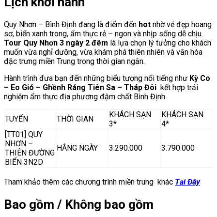
Lịch khởi hành
Quy Nhơn – Bình Định đang là điểm đến
hot
nhờ vẻ đẹp hoang
sơ, biển xanh trong, ẩm thực rẻ – ngon và nhịp sống dễ chịu.
Tour Quy Nhơn 3 ngày 2 đêm
là lựa chọn lý tưởng cho khách
muốn vừa nghỉ dưỡng, vừa khám phá thiên nhiên và văn hóa
đặc trưng miền Trung trong thời gian ngắn.
Hành trình đưa bạn đến những biểu tượng nổi tiếng như
Kỳ Co
– Eo Gió – Ghềnh Ráng Tiên Sa – Tháp Đôi
kết hợp trải
nghiệm ẩm thực địa phương đậm chất Bình Định.
KHÁCH SẠN
KHÁCH SẠN
TUYẾN
THỜI GIAN
3*
4*
[TT01] QUY
NHƠN –
HẰNG NGÀY
3.290.000
3.790.000
THIÊN ĐƯỜNG
BIỂN 3N2D
Tham khảo thêm các chương trình miền trung khác
Tại Đây
Bao gồm / Không bao gồm