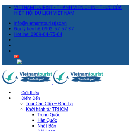
VIETNAMTOURIST - THÀNH VIÊN CHÍNH THỨC CỦA
HIỆP HỘI DU LỊCH VIỆT NAM
info@vietnamtouristjsc.vn
Đại lý liên hệ: 0902-57-57-37
Hotline: 0909-04-75-04
Giới thiệu
Điểm Đến
Tour Cao Cấp – Độc Lạ
Khởi hành từ TP.HCM
Trung Quốc
Hàn Quốc
Nhật Bản