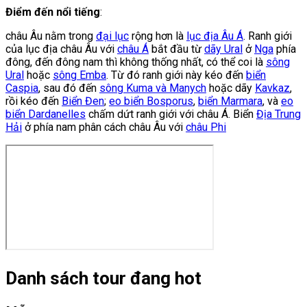
Điểm đến nổi tiếng
:
châu Âu nằm trong
đại lục
rộng hơn là
lục địa Âu Á
. Ranh giới
của lục địa châu Âu với
châu Á
bắt đầu từ
dãy Ural
ở
Nga
phía
đông, đến đông nam thì không thống nhất, có thể coi là
sông
Ural
hoặc
sông Emba
. Từ đó ranh giới này kéo đến
biển
Caspia
, sau đó đến
sông Kuma và Manych
hoặc dãy
Kavkaz
,
rồi kéo đến
Biển Đen
;
eo biển Bosporus
,
biển Marmara
, và
eo
biển Dardanelles
chấm dứt ranh giới với châu Á. Biển
Địa Trung
Hải
ở phía nam phân cách châu Âu với
châu Phi
Danh sách tour đang hot