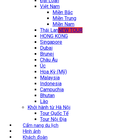
Đài Loan
Việt Nam
Miền Bắc
Miền Trung
Miền Nam
Thái Lan
NEW TOUR
HONG KONG
Singapore
Dubai
Brunei
Châu Âu
Úc
Hoa Kỳ (Mỹ)
Malaysia
Indonesia
Campuchia
Bhutan
Lào
Khởi hành từ Hà Nội
Tour Quốc Tế
Tour Nội Địa
Cẩm nang du lịch
Hình ảnh
Khách đoàn