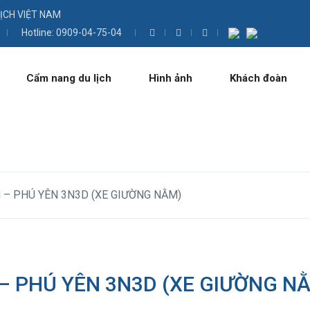
LỊCH VIỆT NAM
Hotline: 0909-04-75-04
Cẩm nang du lịch
Hình ảnh
Khách đoàn
 – PHÚ YÊN 3N3D (XE GIƯỜNG NẰM)
 – PHÚ YÊN 3N3D (XE GIƯỜNG N