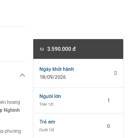
3.590.000 đ
từ
Ngày khởi hành
18/09/2026
Người lớn
hiên hoang
Trên 12t
áp Nghinh
Trẻ em
Dưới 12t
địa phương