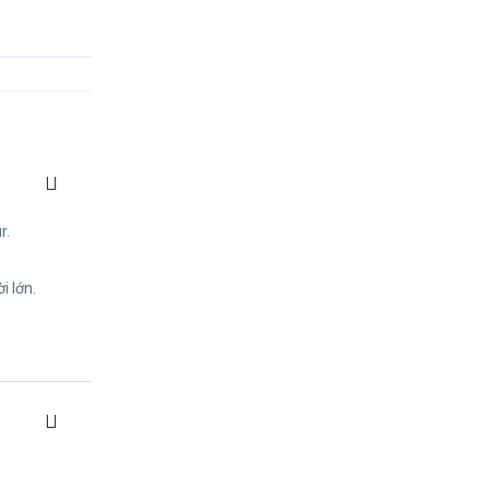
r.
i lớn.
oàn sẽ khởi