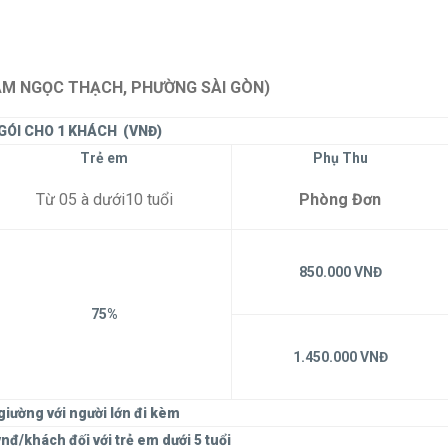
ẠM NGỌC THẠCH, PHƯỜNG SÀI GÒN)
GÓI CHO 1 KHÁCH
(VNĐ)
Trẻ em
Phụ Thu
Từ 05 à dưới10 tuổi
Phòng Đơn
850.000 VNĐ
75%
1.450.000 VNĐ
iường với người lớn đi kèm
 vnđ/khách
đối với trẻ em dưới 5 tuổi