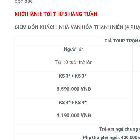
độc đáo.
KHỞI HÀNH: TỐI THỨ 5 HẰNG TUẦN
ĐIỂM ĐÓN KHÁCH: NHÀ VĂN HÓA THANH NIÊN (4 PH
GIÁ TOUR TRỌN 
Người lớn
Từ 10 tuổi trở lên
KS
3* + KS 3*:
3.5
90
.000 VNĐ
KS
4* + KS 4*:
4.1
90
.000 VNĐ
Trẻ em ngủ chung g
Phụ thu ghế ngồi:
400
.000