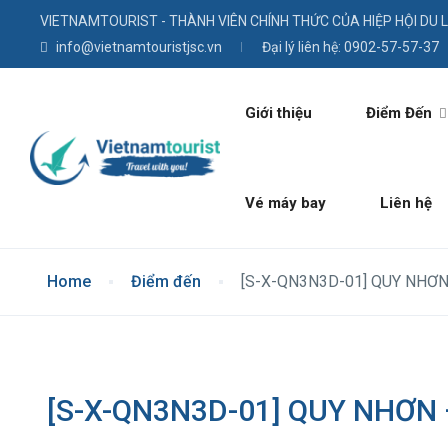
VIETNAMTOURIST - THÀNH VIÊN CHÍNH THỨC CỦA HIỆP HỘI DU 
info@vietnamtouristjsc.vn
Đại lý liên hệ: 0902-57-57-37
Giới thiệu
Điểm Đến
Vé máy bay
Liên hệ
Home
Điểm đến
[S-X-QN3N3D-01] QUY NHƠN
[S-X-QN3N3D-01] QUY NHƠN