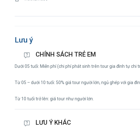
Lưu ý
CHÍNH SÁCH TRẺ EM
Dưới 05 tuổi: Miễn phí (chi phí phát sinh trên tour gia đình tự chi 
Từ 05 – dưới 10 tuổi: 50% giá tour người lớn, ngủ ghép với gia đìn
Từ 10 tuổi trở lên: giá tour như người lớn.
LƯU Ý KHÁC
Do tính chất là đoàn ghép khách lẻ, Công Ty Du Lịch sẽ có trách 