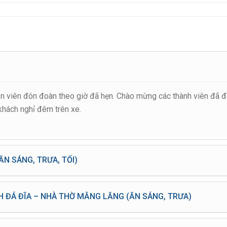
ẫn viên đón đoàn theo giờ đã hẹn. Chào mừng các thành viên đã 
khách nghỉ đêm trên xe.
ĂN SÁNG, TRƯA, TỐI)
ùng điểm tâm sáng. Đoàn khởi hành đi QUY NHƠN. Trên đường di 
nổi tiếng như HẢI ĐĂNG – MŨI ĐIỆN, NGẮM NÚI ĐÁ BIA, VỊNH VŨ
H ĐÁ ĐĨA – NHÀ THỜ MẰNG LĂNG (ĂN SÁNG, TRƯA)
 sẵn sàng cho ngày khám phá đảo cùng nắng và gió biển nhé.
âm tại nhà hàng. Theo con đường ven biển về phía Nam Bình Định 