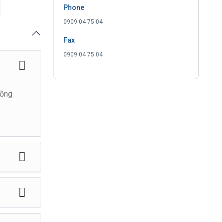
Phone
0909 04 75 04
Fax
0909 04 75 04
đồng
chuyển
NG RÔ…
- Bắc