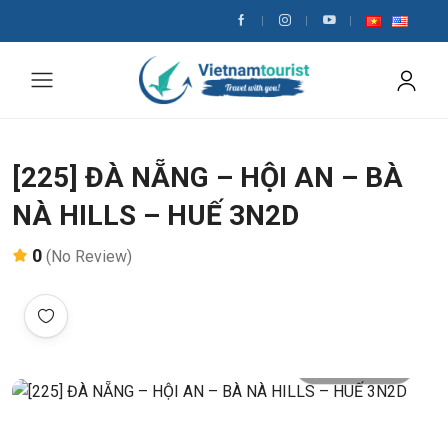
[225] ĐÀ NẴNG – HỘI AN – BÀ
NÀ HILLS – HUẾ 3N2D
0
(No Review)
All photo