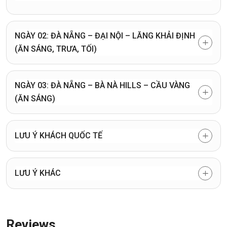
NGÀY 02: ĐÀ NẴNG – ĐẠI NỘI – LĂNG KHẢI ĐỊNH
(ĂN SÁNG, TRƯA, TỐI)
NGÀY 03: ĐÀ NẴNG – BÀ NÀ HILLS – CẦU VÀNG
(ĂN SÁNG)
LƯU Ý KHÁCH QUỐC TẾ
LƯU Ý KHÁC
Reviews