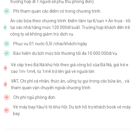
trường hợp đi 1 người sẽ phụ thu phòng đơn).
Phí tham quan các điểm có trong chương trình.
Ăn các bữa theo chương trình: Điểm tâm tại K/sạn + Ăn trưa - tối
tại các nhà hàng mức 120.000đ/suất. Trường hợp khách đến trễ
công ty sẽ không giảm trừ dịch vụ.
Phục vụ 01 nước 0,5l /chai/khách/ngày.
Bảo hiểm du lịch mức bồi thường tối đa 10.000.000đ/vụ
Vé cáp treo Bà Nà khứ hồi theo giá công bố của Bà Nà, giá trẻ e
cao 1m-1m4, từ 1m4 trở lên giá vé người lớn.
VAT, Chi phí cá nhân; thức ăn, uống tự gọi trong các bữa ăn,.. và
tham quan vận chuyển ngoài chương trình.
Chi phí ngủ phòng đơn
Vé máy bay/tàu/ô tô khứ hồi: Du lịch hỗ trợ khách book vé máy
bay.