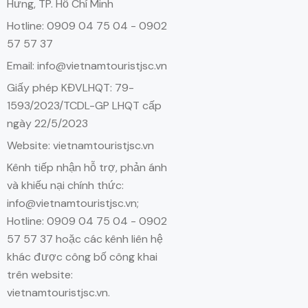
Hưng, TP. Hồ Chí Minh
Hotline: 0909 04 75 04 - 0902
57 57 37
Email: info@vietnamtouristjsc.vn
Giấy phép KĐVLHQT: 79-
1593/2023/TCDL-GP LHQT cấp
ngày 22/5/2023
Website: vietnamtouristjsc.vn
Kênh tiếp nhận hỗ trợ, phản ánh
và khiếu nại chính thức:
info@vietnamtouristjsc.vn;
Hotline: 0909 04 75 04 - 0902
57 57 37 hoặc các kênh liên hệ
khác được công bố công khai
trên website:
vietnamtouristjsc.vn.