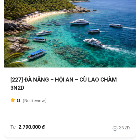
[227] ĐÀ NẴNG – HỘI AN – CÙ LAO CHÀM
3N2D
0
(No Review)
2.790.000 đ
Từ
3N2Đ