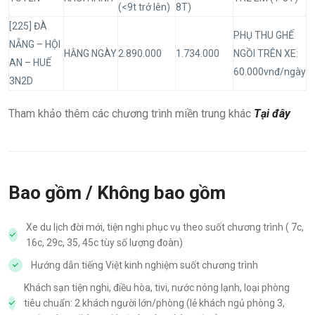
(<9t trở lên)
8T)
[225] ĐÀ
PHỤ THU GHẾ
NẴNG – HỘI
HẰNG NGÀY
2.890.000
1.734.000
NGỒI TRÊN XE:
AN – HUẾ
60.000vnđ/ngày
3N2D
Tham khảo thêm các chương trình miền trung khác
Tại đây
Bao gồm / Không bao gồm
Xe du lịch đời mới, tiện nghi phục vụ theo suốt chương trình ( 7c,
16c, 29c, 35, 45c tùy số lượng đoàn)
Hướng dẫn tiếng Việt kinh nghiệm suốt chương trình
Khách sạn tiện nghi, điều hòa, tivi, nước nóng lạnh, loại phòng
tiêu chuẩn: 2 khách người lớn/phòng (lẻ khách ngủ phòng 3,