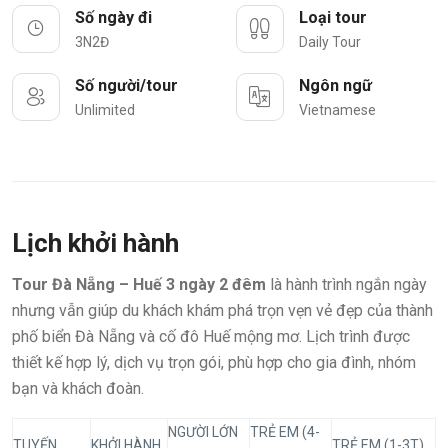
Số ngày đi
Loại tour
3N2Đ
Daily Tour
Số người/tour
Ngôn ngữ
Unlimited
Vietnamese
Lịch khởi hành
Tour Đà Nẵng – Huế 3 ngày 2 đêm
là hành trình ngắn ngày
nhưng vẫn giúp du khách khám phá trọn vẹn vẻ đẹp của thành
phố biển Đà Nẵng và cố đô Huế mộng mơ. Lịch trình được
thiết kế hợp lý, dịch vụ trọn gói, phù hợp cho gia đình, nhóm
bạn và khách đoàn.
NGƯỜI LỚN
TRẺ EM (4-
TUYẾN
KHỞI HÀNH
TRẺ EM (1-3T)