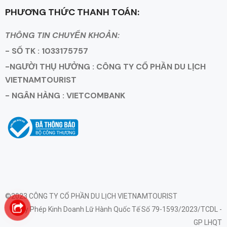
PHƯƠNG THỨC THANH TOÁN:
THÔNG TIN CHUYỂN KHOẢN:
- SỐ TK : 1033175757
-NGƯỜI THỤ HƯỞNG : CÔNG TY CỔ PHẦN DU LỊCH
VIETNAMTOURIST
- NGÂN HÀNG : VIETCOMBANK
©2023 CÔNG TY CỔ PHẦN DU LỊCH VIETNAMTOURIST
Giấy Phép Kinh Doanh Lữ Hành Quốc Tế Số 79-1593/2023/TCDL -
GP LHQT