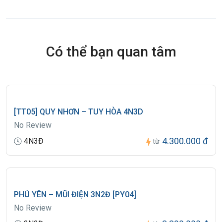
Có thể bạn quan tâm
[TT05] QUY NHƠN – TUY HÒA 4N3D
No Review
4.300.000 đ
4N3Đ
từ
PHÚ YÊN – MŨI ĐIỆN 3N2Đ [PY04]
No Review