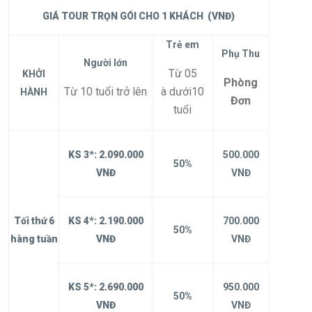
GIÁ TOUR TRỌN GÓI CHO 1 KHÁCH
(VNĐ)
Trẻ em
Phụ Thu
Người lớn
Từ 05
KHỞI
Phòng
Từ 10 tuổi trở lên
à dưới10
HÀNH
Đơn
tuổi
KS 3*:
2.090.000
500.000
50%
VNĐ
VNĐ
Tối thứ 6
KS
4
*:
2.190.000
700.000
50%
hàng tuần
VNĐ
VNĐ
KS
5*:
2.690.000
950.000
50%
VNĐ
VNĐ