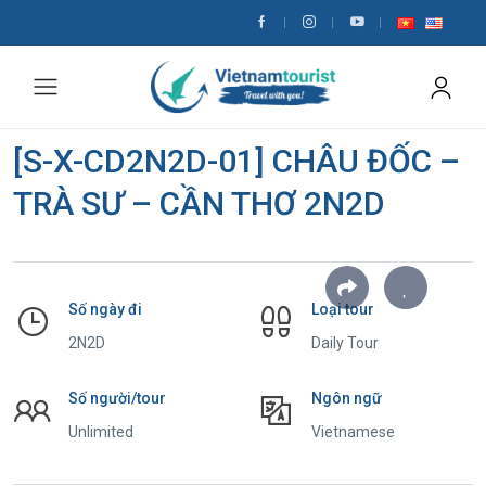
[S-X-CD2N2D-01] CHÂU ĐỐC –
TRÀ SƯ – CẦN THƠ 2N2D
Số ngày đi
Loại tour
2N2D
Daily Tour
Số người/tour
Ngôn ngữ
Unlimited
Vietnamese