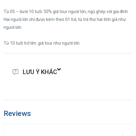
với nhiều giai nhân”...
Từ 05 – dưới 10 tuổi: 50% giá tour người lớn, ngủ ghép với gia đình.
Du khách sẽ ngỡ ngàng với vẻ đẹp lung linh, lộng
Hai người lớn chỉ được kèm theo 01 trẻ, từ trẻ thứ hai tính giá như
lẫy cùng ánh đèn rực rỡ sắc màu tại Bến Ninh Kiều,
người lớn.
hay choáng ngợp trước công trình CẦU ĐI BỘ BÔNG
SEN.
Từ 10 tuổi trở lên: giá tour như người lớn.
Nghỉ đêm tại Cần Thơ.
LƯU Ý KHÁC
Do tính chất là đoàn ghép khách lẻ, Công ty Du Lịch sẽ có trách
nhiệm nhận khách đăng ký cho đủ đoàn (10 khách người lớn trở lên)
thì đoàn sẽ khởi hành đúng lịch trình. Nếu số lượng đoàn dưới 10
Reviews
khách, công ty có trách nhiệm thông báo cho khách trước ngày khởi
hành 3 ngày và sẽ thỏa thuận lại ngày khởi hành mới hoặc hoàn trả
toàn bộ số tiền đã đặt cọc tour.