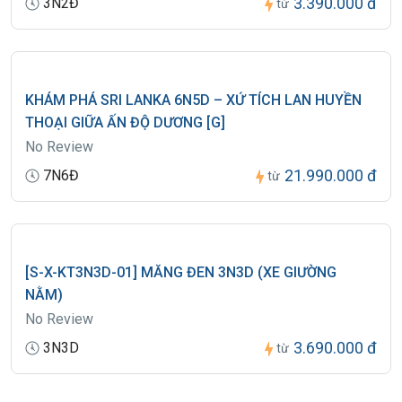
3.390.000 đ
3N2Đ
từ
KHÁM PHÁ SRI LANKA 6N5D – XỨ TÍCH LAN HUYỀN
THOẠI GIỮA ẤN ĐỘ DƯƠNG [G]
No Review
21.990.000 đ
7N6Đ
từ
[S-X-KT3N3D-01] MĂNG ĐEN 3N3D (XE GIƯỜNG
NẰM)
No Review
3.690.000 đ
3N3D
từ