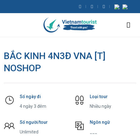
BẮC KINH 4N3Đ VNA [T]
NOSHOP
Số ngày đi
Loại tour
4 ngày 3 đêm
Nhiều ngày
Số người/tour
Ngôn ngữ
Unlimited
___