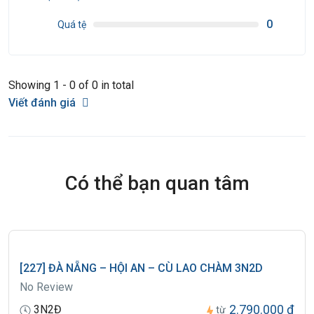
quyền phải có giấy uỷ quyền từ bố mẹ.
0
Quá tệ
●Công ty sẽ hỗ trợ về thủ tục hồ sơ trong khả năng khi Quý khách bị
từ chối nhập cảnh vào lãnh thổ Trung Quốc.
Showing 1 - 0 of 0 in total
Viết đánh giá
Có thể bạn quan tâm
[227] ĐÀ NẴNG – HỘI AN – CÙ LAO CHÀM 3N2D
No Review
2.790.000 đ
3N2Đ
từ