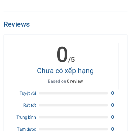
khởi hành).
●Nếu khách hàng bị cơ quan xuất nhập cảnh từ chối xuất cảnh hoặc
Reviews
nhập cảnh vì lý do cá nhân hay nhân thân, công ty du lịch sẽ không
chịu trách nhiệm và sẽ không hoàn trả tiền tour.
●Không giải quyết cho bất kì lí do thăm thân, kinh doanh…để tách
0
đoàn.
●Do các chuyến bay phụ thuộc vào các hãng Hàng Không nên trong
/5
một số trường hợp giờ bay có thể thay đổi mà không được thông
báo trước.
Chưa có xếp hạng
●(Hộ chiếu) Phải còn thời hạn sử dụng trên 6 tháng (Tính từ ngày
Based on
0 review
khởi hành).
●Tour thuần túy du lịch, suốt chương trình Quý khách không được
0
Tuyệt vời
rời đoàn. (Đối với Khách hàng tách đoàn, Chi phí tách đoàn phía công
0
Rất tốt
ty Trung Quốc sẽ thu phí tách đoàn).
●Nếu khách là Việt Kiều hoặc nước ngoài có visa rời phải mang theo
0
Trung bình
lúc đi tour
0
●Trẻ em dưới 15 tuổi phải có bố mẹ đi cùng hoặc người được uỷ
Tạm được