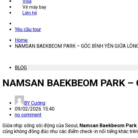
Visa
Vé máy bay
Liên hệ
Yêu cầu tour
Home
NAMSAN BAEKBEOM PARK – GÓC BÌNH YÊN GIỮA LÒN
BLOG
NAMSAN BAEKBEOM PARK – G
BY
Cường
09/02/2026 15:40
no comment
Giữa nhịp sống sôi động của Seoul,
Namsan Baekbeom Park
cũng không đông đúc như các điểm check-in nổi tiếng khác trê