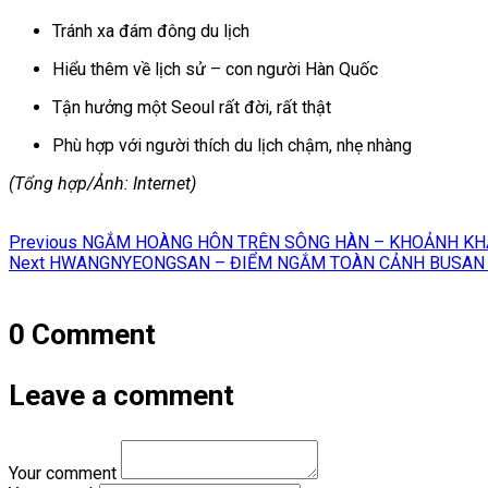
Tránh xa đám đông du lịch
Hiểu thêm về lịch sử – con người Hàn Quốc
Tận hưởng một Seoul rất đời, rất thật
Phù hợp với người thích du lịch chậm, nhẹ nhàng
(Tổng hợp/Ảnh: Internet)
Điều
Previous
Previous
NGẮM HOÀNG HÔN TRÊN SÔNG HÀN – KHOẢNH KHẮ
hướng
Next
post:
Next
HWANGNYEONGSAN – ĐIỂM NGẮM TOÀN CẢNH BUSAN 
post:
bài
viết
0 Comment
Leave a comment
Your comment