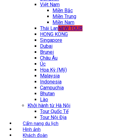
Việt Nam
Miền Bắc
Miền Trung
Miền Nam
Thái Lan
NEW TOUR
HONG KONG
Singapore
Dubai
Brunei
Châu Âu
Úc
Hoa Kỳ (Mỹ)
Malaysia
Indonesia
Campuchia
Bhutan
Lào
Khởi hành từ Hà Nội
Tour Quốc Tế
Tour Nội Địa
Cẩm nang du lịch
Hình ảnh
Khách đoàn