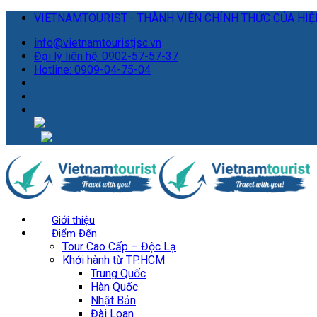
VIETNAMTOURIST - THÀNH VIÊN CHÍNH THỨC CỦA HIỆP
info@vietnamtouristjsc.vn
Đại lý liên hệ: 0902-57-57-37
Hotline: 0909-04-75-04
Giới thiệu
Điểm Đến
Tour Cao Cấp – Độc Lạ
Khởi hành từ TP.HCM
Trung Quốc
Hàn Quốc
Nhật Bản
Đài Loan