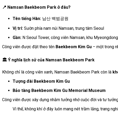
📍 Namsan Baekbeom Park ở đâu?
Tên tiếng Hàn:
남산 백범공원
Vị trí:
Sườn phía nam núi Namsan, trung tâm Seoul
Gần:
N Seoul Tower, công viên Namsan, khu Myeongdong
Công viên được đặt theo tên
Baekbeom Kim Gu
– một trong n
🏛️ Ý nghĩa lịch sử của Namsan Baekbeom Park
Không chỉ là công viên xanh, Namsan Baekbeom Park còn là
kh
Tượng đài Baekbeom Kim Gu
Bảo tàng Baekbeom Kim Gu Memorial Museum
Công viên được xây dựng nhằm tưởng nhớ cuộc đời và tư tưởng c
Vì thế, không khí ở đây luôn mang nét trầm lắng, trang n