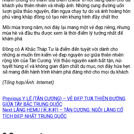
khách yêu thiên nhiên và nhiếp ảnh. Những cung đường uốn
lượn giữa thảo nguyên, đàn ngựa chạy tự do và ánh hoàng hôn
phủ vàng khắp đồng cỏ tạo nên khung hình đầy chất thơ.
Mỗi mùa trong năm, nơi đây lại mang một vẻ đẹp riêng, nhưng
mùa hè và đầu thu được xem là thời điểm lý tưởng nhất để
khám phá.
Đồng cỏ A Khắc Tháp Tư là điểm đến tuyệt vời dành cho
những ai muốn tìm kiếm vẻ đẹp nguyên sơ giữa thiên nhiên
rộng lớn của Tân Cương. Với thảo nguyên xanh bất tận, núi
tuyết hùng vĩ và không gian đậm chất du mục, nơi đây hứa hẹn
sẽ mang đến hành trình khám phá đáng nhớ cho mọi du khách.
(Tổng hợp/Ảnh: Internet)
Điều
Previous
Previous
Y LÊ (TÂN CƯƠNG) – VẺ ĐẸP TỰA THIÊN ĐƯỜNG
hướng
post:
GIỮA TÂY BẮC TRUNG QUỐC
Next
Next
LÀNG HEMU (禾木村) – TÂN CƯƠNG: NGÔI LÀNG CỔ
bài
post:
TÍCH ĐẸP NHẤT TRUNG QUỐC
viết