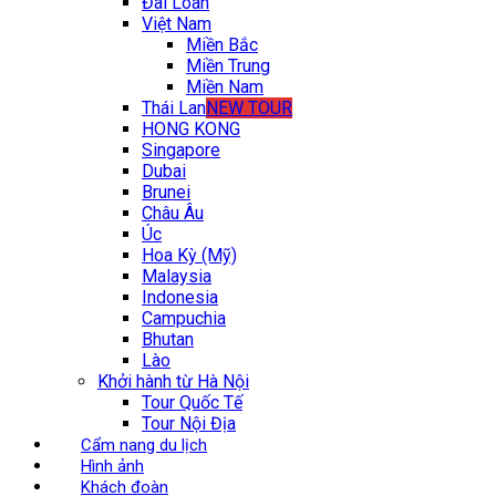
Đài Loan
Việt Nam
Miền Bắc
Miền Trung
Miền Nam
Thái Lan
NEW TOUR
HONG KONG
Singapore
Dubai
Brunei
Châu Âu
Úc
Hoa Kỳ (Mỹ)
Malaysia
Indonesia
Campuchia
Bhutan
Lào
Khởi hành từ Hà Nội
Tour Quốc Tế
Tour Nội Địa
Cẩm nang du lịch
Hình ảnh
Khách đoàn