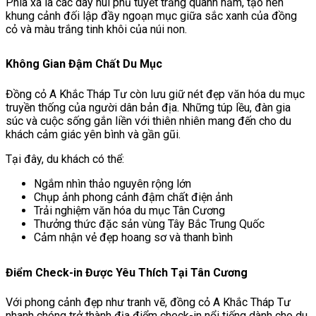
Phía xa là các dãy núi phủ tuyết trắng quanh năm, tạo nên
khung cảnh đối lập đầy ngoạn mục giữa sắc xanh của đồng
cỏ và màu trắng tinh khôi của núi non.
Không Gian Đậm Chất Du Mục
Đồng cỏ A Khắc Tháp Tư còn lưu giữ nét đẹp văn hóa du mục
truyền thống của người dân bản địa. Những túp lều, đàn gia
súc và cuộc sống gắn liền với thiên nhiên mang đến cho du
khách cảm giác yên bình và gần gũi.
Tại đây, du khách có thể:
Ngắm nhìn thảo nguyên rộng lớn
Chụp ảnh phong cảnh đậm chất điện ảnh
Trải nghiệm văn hóa du mục Tân Cương
Thưởng thức đặc sản vùng Tây Bắc Trung Quốc
Cảm nhận vẻ đẹp hoang sơ và thanh bình
Điểm Check-in Được Yêu Thích Tại Tân Cương
Với phong cảnh đẹp như tranh vẽ, đồng cỏ A Khắc Tháp Tư
nhanh chóng trở thành địa điểm check-in nổi tiếng dành cho du