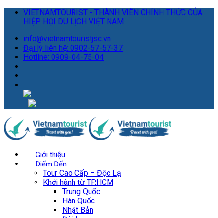
VIETNAMTOURIST - THÀNH VIÊN CHÍNH THỨC CỦA
HIỆP HỘI DU LỊCH VIỆT NAM
info@vietnamtouristjsc.vn
Đại lý liên hệ: 0902-57-57-37
Hotline: 0909-04-75-04
Giới thiệu
Điểm Đến
Tour Cao Cấp – Độc Lạ
Khởi hành từ TP.HCM
Trung Quốc
Hàn Quốc
Nhật Bản