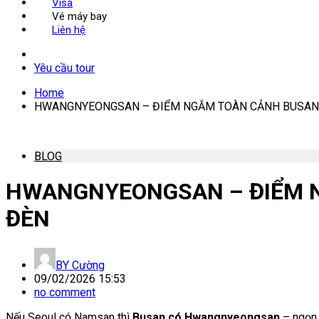
Visa
Vé máy bay
Liên hệ
Yêu cầu tour
Home
HWANGNYEONGSAN – ĐIỂM NGẮM TOÀN CẢNH BUSAN 
BLOG
HWANGNYEONGSAN – ĐIỂM N
ĐÈN
BY
Cường
09/02/2026 15:53
no comment
Nếu Seoul có Namsan thì
Busan có Hwangnyeongsan
– ngọn 