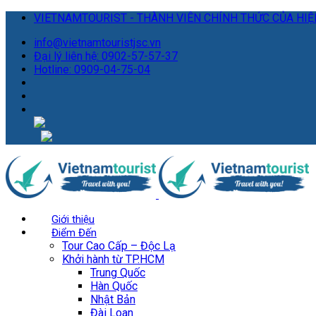
VIETNAMTOURIST - THÀNH VIÊN CHÍNH THỨC CỦA HIỆP
info@vietnamtouristjsc.vn
Đại lý liên hệ: 0902-57-57-37
Hotline: 0909-04-75-04
Giới thiệu
Điểm Đến
Tour Cao Cấp – Độc Lạ
Khởi hành từ TP.HCM
Trung Quốc
Hàn Quốc
Nhật Bản
Đài Loan