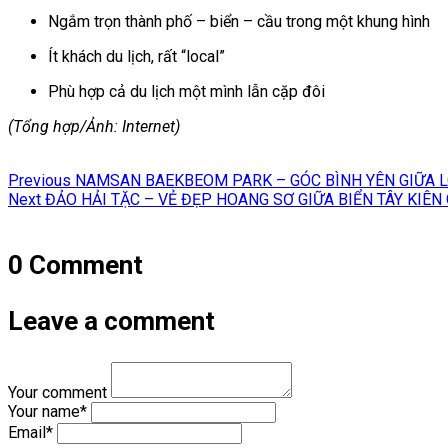
Ngắm trọn thành phố – biển – cầu trong một khung hình
Ít khách du lịch, rất “local”
Phù hợp cả du lịch một mình lẫn cặp đôi
(Tổng hợp/Ảnh: Internet)
Điều
Previous
Previous
NAMSAN BAEKBEOM PARK – GÓC BÌNH YÊN GIỮA 
hướng
Next
post:
Next
ĐẢO HẢI TẶC – VẺ ĐẸP HOANG SƠ GIỮA BIỂN TÂY KIÊN
post:
bài
viết
0 Comment
Leave a comment
Your comment
Your name
*
Email
*