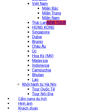
Việt Nam
Miền Bắc
Miền Trung
Miền Nam
Thái Lan
NEW TOUR
HONG KONG
Singapore
Dubai
Brunei
Châu Âu
Úc
Hoa Kỳ (Mỹ)
Malaysia
Indonesia
Campuchia
Bhutan
Lào
Khởi hành từ Hà Nội
Tour Quốc Tế
Tour Nội Địa
Cẩm nang du lịch
Hình ảnh
Khách đoàn