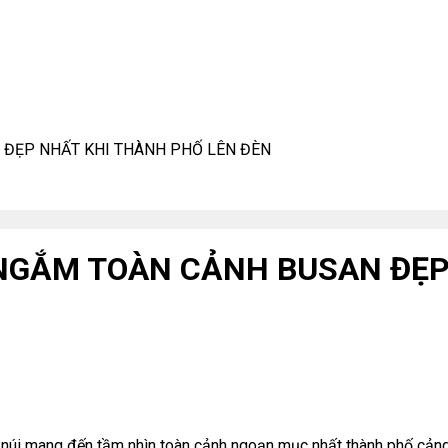
ĐẸP NHẤT KHI THÀNH PHỐ LÊN ĐÈN
GẮM TOÀN CẢNH BUSAN ĐẸP 
núi mang đến tầm nhìn toàn cảnh ngoạn mục nhất thành phố cảng. 