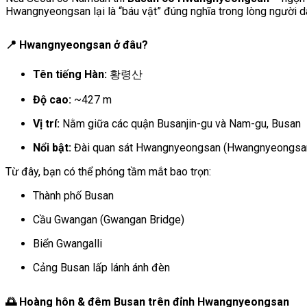
Hwangnyeongsan lại là “báu vật” đúng nghĩa trong lòng người d
📍 Hwangnyeongsan ở đâu?
Tên tiếng Hàn:
황령산
Độ cao:
~427 m
Vị trí:
Nằm giữa các quận Busanjin-gu và Nam-gu, Busan
Nổi bật:
Đài quan sát Hwangnyeongsan (Hwangnyeongsan
Từ đây, bạn có thể phóng tầm mắt bao trọn:
Thành phố Busan
Cầu Gwangan (Gwangan Bridge)
Biển Gwangalli
Cảng Busan lấp lánh ánh đèn
🌅 Hoàng hôn & đêm Busan trên đỉnh Hwangnyeongsan