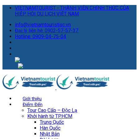
VIETNAMTOURIST - THÀNH VIÊN CHÍNH THỨC CỦA
HIỆP HỘI DU LỊCH VIỆT NAM
info@vietnamtouristjsc.vn
Đại lý liên hệ: 0902-57-57-37
Hotline: 0909-04-75-04
Giới thiệu
Điểm Đến
Tour Cao Cấp – Độc Lạ
Khởi hành từ TP.HCM
Trung Quốc
Hàn Quốc
Nhật Bản