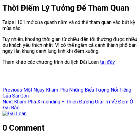
Thời Điểm Lý Tưởng Để Tham Quan
Taipei 101 mở cửa quanh năm và có thể tham quan vào bất kỳ
mùa nào.
Tuy nhiên, khoảng thời gian từ chiều đến tối thường được nhiều
du khách yêu thích nhất. Vì có thể ngắm cả cảnh thành phố ban
ngày lẫn khung cảnh lung linh khi đêm xuống.
Tham khảo các chương trình du lịch Đài Loan
tại đây
.
Điều
Previous
Previous
Một Ngày Khám Phá Những Biểu Tượng Nổi Tiếng
hướng
post:
Của Sài Gòn
Next
Next
Khám Phá Ximending – Thiên Đường Giải Trí Về Đêm Ở
bài
post:
Đài Bắc
viết
0 Comment