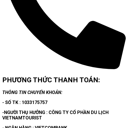
PHƯƠNG THỨC THANH TOÁN:
THÔNG TIN CHUYỂN KHOẢN:
- SỐ TK : 1033175757
-NGƯỜI THỤ HƯỞNG : CÔNG TY CỔ PHẦN DU LỊCH
VIETNAMTOURIST
- NGÂN HÀNG : VIETCOMBANK