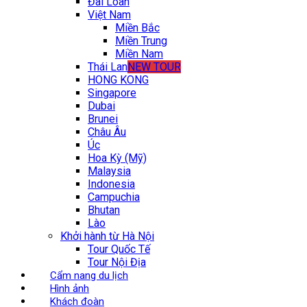
Đài Loan
Việt Nam
Miền Bắc
Miền Trung
Miền Nam
Thái Lan
NEW TOUR
HONG KONG
Singapore
Dubai
Brunei
Châu Âu
Úc
Hoa Kỳ (Mỹ)
Malaysia
Indonesia
Campuchia
Bhutan
Lào
Khởi hành từ Hà Nội
Tour Quốc Tế
Tour Nội Địa
Cẩm nang du lịch
Hình ảnh
Khách đoàn