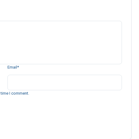
Email
*
t time I comment.