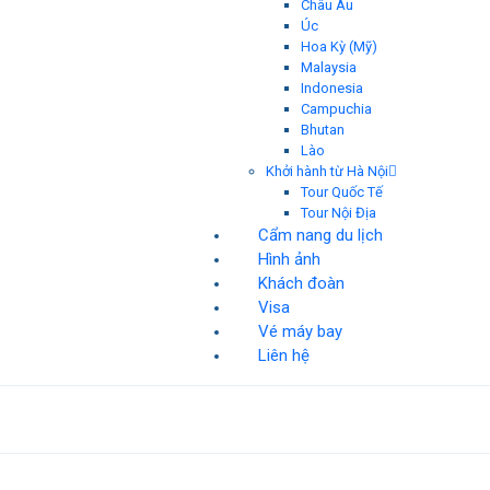
Châu Âu
Úc
Hoa Kỳ (Mỹ)
Malaysia
Indonesia
Campuchia
Bhutan
Lào
Khởi hành từ Hà Nội
Tour Quốc Tế
Tour Nội Địa
Cẩm nang du lịch
Hình ảnh
Khách đoàn
Visa
Vé máy bay
Liên hệ