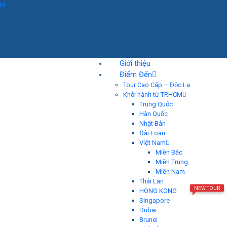
AM
Giới thiệu
Điểm Đến
Tour Cao Cấp – Độc Lạ
Khởi hành từ TP.HCM
Trung Quốc
Hàn Quốc
Nhật Bản
Đài Loan
Việt Nam
Miền Bắc
Miền Trung
Miền Nam
Thái Lan
NEW TOUR
HONG KONG
Singapore
Dubai
Brunei