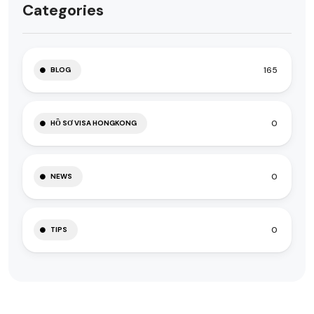
Categories
165
BLOG
0
HỒ SƠ VISA HONGKONG
0
NEWS
0
TIPS