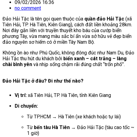
09/02/2026 16:36
no comment
Đảo Hải Tặc là tên gọi quen thuộc của
quần đảo Hải Tặc
(xã
Tiên Hải, TP. Hà Tiên, Kiên Giang), cách đất liền khoảng 28km.
Nơi đây gắn liền với truyền thuyết kho báu của cướp biển
phương Tây, vừa mang màu sắc bí ẩn vừa sở hữu vẻ đẹp biển
đảo nguyên sơ hiếm có ở miền Tây Nam Bộ.
Không ồn ào như Phú Quốc, không đông đúc như Nam Du, Đảo
Hải Tặc thu hút du khách bởi
biển xanh – cát trắng – làng
chài bình yên
và nhịp sống chậm rãi đúng chất “trốn phố”.
Đảo Hải Tặc ở đâu? Đi như thế nào?
Vị trí:
xã Tiên Hải, TP. Hà Tiên, tỉnh Kiên Giang
Di chuyển:
Từ TP.HCM → Hà Tiên (xe khách hoặc tự lái)
Từ
bến tàu Hà Tiên
→ Đảo Hải Tặc (tàu cao tốc ~
1 giờ)