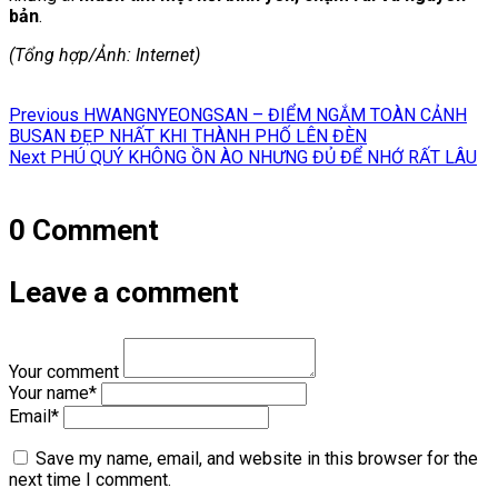
bản
.
(Tổng hợp/Ảnh: Internet)
Điều
Previous
Previous
HWANGNYEONGSAN – ĐIỂM NGẮM TOÀN CẢNH
hướng
post:
BUSAN ĐẸP NHẤT KHI THÀNH PHỐ LÊN ĐÈN
Next
Next
PHÚ QUÝ KHÔNG ỒN ÀO NHƯNG ĐỦ ĐỂ NHỚ RẤT LÂU
bài
post:
viết
0 Comment
Leave a comment
Your comment
Your name
*
Email
*
Save my name, email, and website in this browser for the
next time I comment.