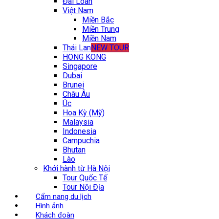
Đài Loan
Việt Nam
Miền Bắc
Miền Trung
Miền Nam
Thái Lan
NEW TOUR
HONG KONG
Singapore
Dubai
Brunei
Châu Âu
Úc
Hoa Kỳ (Mỹ)
Malaysia
Indonesia
Campuchia
Bhutan
Lào
Khởi hành từ Hà Nội
Tour Quốc Tế
Tour Nội Địa
Cẩm nang du lịch
Hình ảnh
Khách đoàn