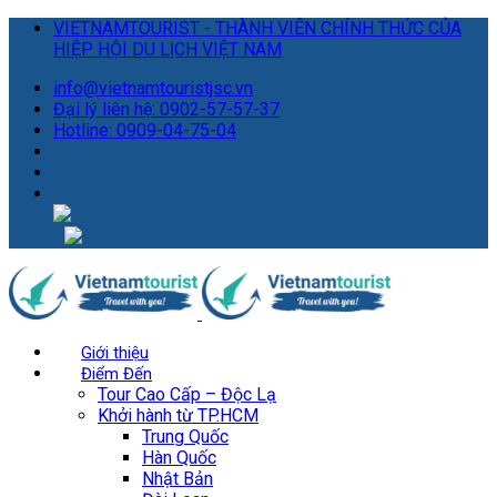
VIETNAMTOURIST - THÀNH VIÊN CHÍNH THỨC CỦA
HIỆP HỘI DU LỊCH VIỆT NAM
info@vietnamtouristjsc.vn
Đại lý liên hệ: 0902-57-57-37
Hotline: 0909-04-75-04
Giới thiệu
Điểm Đến
Tour Cao Cấp – Độc Lạ
Khởi hành từ TP.HCM
Trung Quốc
Hàn Quốc
Nhật Bản