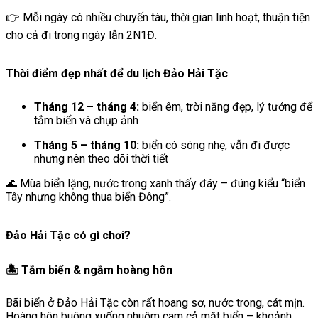
👉 Mỗi ngày có nhiều chuyến tàu, thời gian linh hoạt, thuận tiện
cho cả đi trong ngày lẫn 2N1Đ.
Thời điểm đẹp nhất để du lịch Đảo Hải Tặc
Tháng 12 – tháng 4:
biển êm, trời nắng đẹp, lý tưởng để
tắm biển và chụp ảnh
Tháng 5 – tháng 10:
biển có sóng nhẹ, vẫn đi được
nhưng nên theo dõi thời tiết
🌊 Mùa biển lặng, nước trong xanh thấy đáy – đúng kiểu “biển
Tây nhưng không thua biển Đông”.
Đảo Hải Tặc có gì chơi?
🏝 Tắm biển & ngắm hoàng hôn
Bãi biển ở Đảo Hải Tặc còn rất hoang sơ, nước trong, cát mịn.
Hoàng hôn buông xuống nhuộm cam cả mặt biển – khoảnh