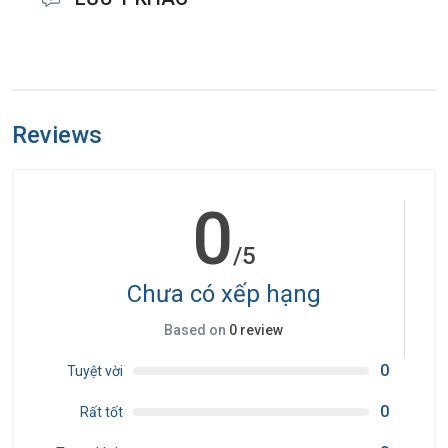
Khách trên 14 tuổi bắt buộc mang theo Thẻ Căn cước công dân còn
thời hạn rõ chữ, không bị mờ thông tin.
Reviews
Khách dưới 14 tuổi bắt buộc mang theo Giấy khai sanh bản chính
hoặc sao y bản chính cho trẻ em chưa có thẻ căn cước công dân
hoặc Passport (đặc biệt quan trọng).
0
Đặc biệt, khách trên 14 tuổi nhưng chưa có thẻ căn cước công dân
/5
thì sẽ làm giấy xác nhận nhân thân có chứng nhận của Uỷ Ban
Phường để được làm thủ tục bay.
Chưa có xếp hạng
Based on
0 review
Chương trình tour chủ yếu di chuyển bằng xe và thời gian dài, nhiều
vùng đồi đèo dốc phù hợp với khách hàng yêu thích khám phá thiên
0
Tuyệt vời
nhiên, trải nghiệm văn hóa, đủ sức khỏe đặc biệt không bị say xe.
0
Rất tốt
Đón chuyến bay hạ cánh trước 9h00 tại Nội Bài và chuyến về sớm