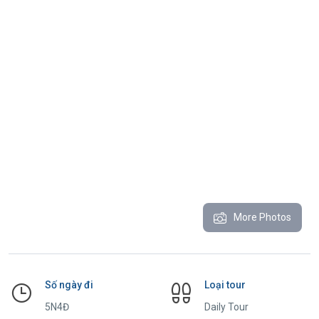
More Photos
Số ngày đi
Loại tour
5N4Đ
Daily Tour