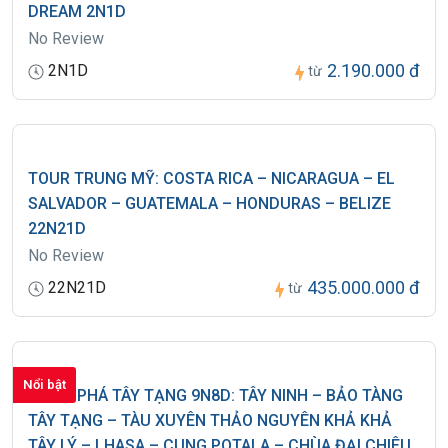
DREAM 2N1D
No Review
Đối với sự thay đổi lịch trình, giờ bay do lỗi của hãng hàng không, tàu
hoả, tàu thuy, Công ty sẽ không chịu trách nhiệm bất kỳ phát sinh
2.190.000 đ
2N1D
từ
nào do lỗi trên như: phát sinh bữa ăn, nhà hàng, khách sạn, phương
tiện di chuyển, hướng dẫn viên…
TOUR TRUNG MỸ: COSTA RICA – NICARAGUA – EL
SALVADOR – GUATEMALA – HONDURAS – BELIZE
22N21D
No Review
435.000.000 đ
22N21D
từ
Nổi bật
KHÁM PHÁ TÂY TẠNG 9N8D: TÂY NINH – BẢO TÀNG
TÂY TẠNG – TÀU XUYÊN THẢO NGUYÊN KHẢ KHẢ
TÂY LÝ – LHASA – CUNG POTALA – CHÙA ĐẠI CHIÊU