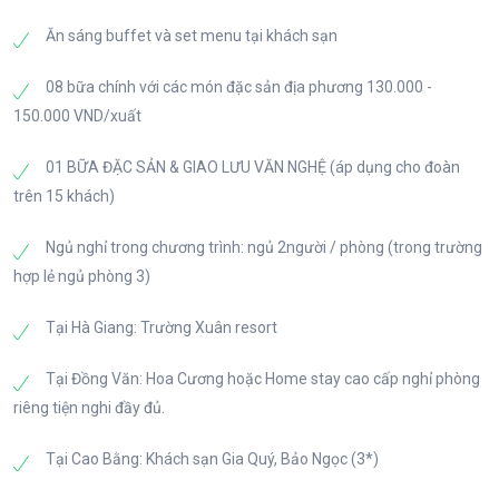
trong một thung lũng của xã Sà Phìn với nhiều kiến
ngơi. Quý khách tự do khám phá Ba Bể. Đoàn nghỉ
Ăn sáng buffet và set menu tại khách sạn
trúc độc đáo và những câu chuyện ly kỳ về Gia Tộc
đêm tại Ba Bể.
Họ Vương của vùng núi rừng Hà Giang.
08 bữa chính với các món đặc sản địa phương 130.000 -
150.000 VND/xuất
- Cột Cờ Lũng Cú - Nơi địa đầu Tổ Quốc hay còn
được miêu tả là: “Nơi cúi mặt sát đất, ngẩng mặt
01 BỮA ĐẶC SẢN & GIAO LƯU VĂN NGHỆ (áp dụng cho đoàn
đụng trời”. Quý khách thăm quan Cột cờ Tổ Quốc và
trên 15 khách)
chụp hình lưu niệm. Từ cột cờ Lũng Cú, quý khách
có thể ngắm phong cảnh ruộng bậc thang đẹp mắt
Ngủ nghỉ trong chương trình: ngủ 2người / phòng (trong trường
xen kẽ những nhà trình tường của dân tộc Lô Lô
hợp lẻ ngủ phòng 3)
trong bản Séo Lủng bên dưới.
Tại Hà Giang: Trường Xuân resort
Tối: Đoàn dùng bữa tối tại nhà hàng, tự do tản bộ và
Tại Đồng Văn: Hoa Cương hoặc Home stay cao cấp nghỉ phòng
thăm khu phố cổ Đồng Văn, thưởng thức 1 ly cafe
riêng tiện nghi đầy đủ.
Phố Cổ (chi phí tự túc) trong khung cảnh cổ kính,
tĩnh lặng của phố núi Đồng Văn. Ngủ đêm tại
Tại Cao Bằng: Khách sạn Gia Quý, Bảo Ngọc (3*)
TT.Đồng Văn.