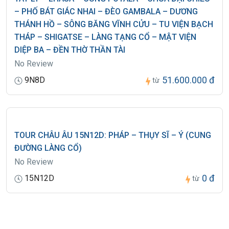
– PHỐ BÁT GIÁC NHAI – ĐÈO GAMBALA – DƯƠNG
THÁNH HỒ – SÔNG BĂNG VĨNH CỬU – TU VIỆN BẠCH
THÁP – SHIGATSE – LÀNG TẠNG CỔ – MẬT VIỆN
DIỆP BA – ĐỀN THỜ THẦN TÀI
No Review
51.600.000 đ
9N8D
từ
TOUR CHÂU ÂU 15N12D: PHÁP – THỤY SĨ – Ý (CUNG
ĐƯỜNG LÀNG CỔ)
No Review
0 đ
15N12D
từ