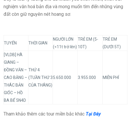
nghiệm văn hoá bản địa và mong muốn tìm đến những vùng
đất còn giữ nguyên nét hoang sơ.
NGƯỜI LỚN
TRẺ EM (5-
TRẺ EM
TUYẾN
THỜI GIAN
(<11t trở lên)
10T)
(DƯỚI 5T)
[VLDB] HÀ
GIANG –
ĐỒNG VĂN –
THỨ 4
CAO BẰNG –
(TUẦN THỨ 3
5.650.000
3.955.000
MIỄN PHÍ
THÁC BẢN
CỦA THÁNG)
GIỐC – HỒ
BA BỂ 5N4D
Tham khảo thêm các tour miền bắc khác
Tại Đây