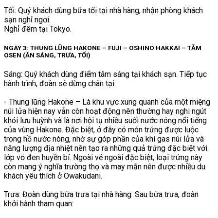
Tối: Quý khách dùng bữa tối tại nhà hàng, nhận phòng khách
sạn nghỉ ngơi.
Nghỉ đêm tại Tokyo.
NGÀY 3: THUNG LŨNG HAKONE – FUJI – OSHINO HAKKAI – TẮM
OSEN (ĂN SÁNG, TRƯA, TỐI)
Sáng: Quý khách dùng điểm tâm sáng tại khách sạn. Tiếp tục
hành trình, đoàn sẽ dừng chân tại:
- Thung lũng Hakone – Là khu vực xung quanh của một miệng
núi lửa hiện nay vẫn còn hoạt động nên thường hay nghi ngút
khói lưu huỳnh và là nơi hội tụ nhiều suối nước nóng nổi tiếng
của vùng Hakone. Đặc biệt, ở đây có món trứng được luộc
trong hồ nước nóng, nhờ sự góp phần của khí gas núi lửa và
năng lượng địa nhiệt nên tạo ra những quả trứng đặc biệt với
lớp vỏ đen huyền bí. Ngoài vẻ ngoài đặc biệt, loại trứng này
còn mang ý nghĩa trường thọ và may mắn nên được nhiều du
khách yêu thích ở Owakudani.
Trưa: Đoàn dùng bữa trưa tại nhà hàng. Sau bữa trưa, đoàn
khởi hành tham quan: