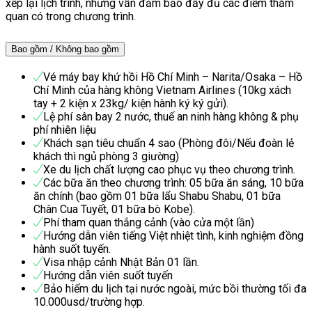
xếp lại lịch trình, nhưng vẫn đảm bảo đầy đủ các điểm thăm
quan có trong chương trình.
Bao gồm / Không bao gồm
Vé máy bay khứ hồi Hồ Chí Minh – Narita/Osaka – Hồ
Chí Minh của hàng không Vietnam Airlines (10kg xách
tay + 2 kiện x 23kg/ kiện hành ký ký gửi).
Lệ phí sân bay 2 nước, thuế an ninh hàng không & phụ
phí nhiên liệu
Khách sạn tiêu chuẩn 4 sao (Phòng đôi/Nếu đoàn lẻ
khách thì ngủ phòng 3 giường)
Xe du lịch chất lượng cao phục vụ theo chương trình.
Các bữa ăn theo chương trình: 05 bữa ăn sáng, 10 bữa
ăn chính (bao gồm 01 bữa lẩu Shabu Shabu, 01 bữa
Chân Cua Tuyết, 01 bữa bò Kobe).
Phí tham quan thắng cảnh (vào cửa một lần)
Hướng dẫn viên tiếng Việt nhiệt tình, kinh nghiệm đồng
hành suốt tuyến.
Visa nhập cảnh Nhật Bản 01 lần.
Hướng dẫn viên suốt tuyến
Bảo hiểm du lịch tại nước ngoài, mức bồi thường tối đa
10.000usd/trường hợp.