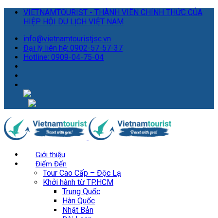
VIETNAMTOURIST - THÀNH VIÊN CHÍNH THỨC CỦA
HIỆP HỘI DU LỊCH VIỆT NAM
info@vietnamtouristjsc.vn
Đại lý liên hệ: 0902-57-57-37
Hotline: 0909-04-75-04
Giới thiệu
Điểm Đến
Tour Cao Cấp – Độc Lạ
Khởi hành từ TP.HCM
Trung Quốc
Hàn Quốc
Nhật Bản