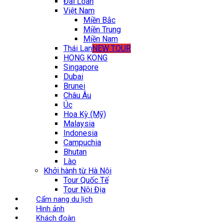
Đài Loan
Việt Nam
Miền Bắc
Miền Trung
Miền Nam
Thái Lan
NEW TOUR
HONG KONG
Singapore
Dubai
Brunei
Châu Âu
Úc
Hoa Kỳ (Mỹ)
Malaysia
Indonesia
Campuchia
Bhutan
Lào
Khởi hành từ Hà Nội
Tour Quốc Tế
Tour Nội Địa
Cẩm nang du lịch
Hình ảnh
Khách đoàn