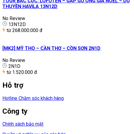
TOUR BẮC CỰC: LOFOTEN – GẶP GỠ ÔNG GIÀ NOEL – DU
THUYỀN HAVILA 13N12D
No Review
13N12D
từ
268.000.000 đ
[MK2] MỸ THO – CẦN THƠ – CỒN SƠN 2N1D
No Review
2N1D
từ
1.520.000 đ
Hỗ trợ
Hotline Chăm sóc khách hàng
Công ty
Chính sách bảo mật