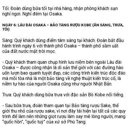
Tối: Đoàn dùng bữa tối tại nhà hàng, nhận phòng khách sạn
nghỉ ngơi. Nghỉ đêm tại Osaka.
NGÀY 6: LÂU ĐÀI OSAKA – BẢO TÀNG RƯỢU KOBE (ĂN SÁNG, TRƯA,
TỐI)
Sáng: Quý khách dùng điểm tâm sáng tại khách. Đoàn bắt đầu
hành trình ngày 6 với thành phố Osaka – thành phố sầm uất
của đất nước mặt trời mọc.
- Quý khách tham quan chụp hình lưu niệm bên ngoài Lâu đài
Osaka – được công nhận là di sản thế giới với các đường hào
uốn lượn bao quanh tuyệt đẹp, các công trình kiến trúc độc đáo
mà mỗi tòa nhà là một bảo tàng về nghệ thuật kiến trúc cổ, là
niềm tự hào của người Osaka cũng như người Nhật Bản.
Trưa: Quý khách dùng bữa trưa với đặc sản Bò Kobe nổi tiếng.
- Sau bữa trưa, đoàn tham quan tại Bảo tàng rượu Sake, thế
giới thu nhỏ của rượu sake, vì nơi đây tái hiện lại tất cả các quy
trình để làm nên những giọt rượu làm say mê lòng người, mang
“quốc hồn”, “quốc tuý” của xứ sở Phù Tang.