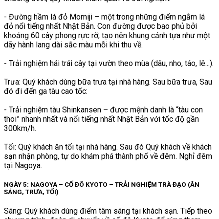
- Đường hầm lá đỏ Momiji – một trong những điểm ngắm lá
đỏ nổi tiếng nhất Nhật Bản. Con đường được bao phủ bởi
khoảng 60 cây phong rực rỡ, tạo nên khung cảnh tựa như một
dãy hành lang dài sắc màu mỗi khi thu về.
- Trải nghiệm hái trái cây tại vườn theo mùa (dâu, nho, táo, lê...).
Trưa: Quý khách dùng bữa trưa tại nhà hàng. Sau bữa trưa, Sau
đó đi đến ga tàu cao tốc:
- Trải nghiệm tàu Shinkansen – được mệnh danh là “tàu con
thoi” nhanh nhất và nổi tiếng nhất Nhật Bản với tốc độ gần
300km/h.
Tối: Quý khách ăn tối tại nhà hàng. Sau đó Quý khách về khách
sạn nhận phòng, tự do khám phá thành phố về đêm. Nghỉ đêm
tại Nagoya.
NGÀY 5: NAGOYA – CỐ ĐÔ KYOTO – TRẢI NGHIỆM TRÀ ĐẠO (ĂN
SÁNG, TRƯA, TỐI)
Sáng: Quý khách dùng điểm tâm sáng tại khách sạn. Tiếp theo