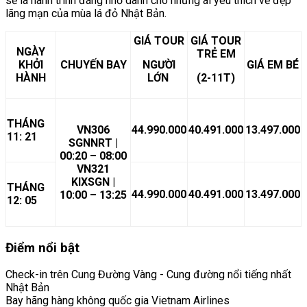
sẽ là hành trình đáng nhớ dành cho những ai yêu thích vẻ đẹp
lãng mạn của mùa lá đỏ Nhật Bản.
GIÁ TOUR
GIÁ TOUR
NGÀY
TRẺ EM
KHỞI
CHUYẾN BAY
NGƯỜI
GIÁ EM BÉ
HÀNH
LỚN
(2-11T)
THÁNG
VN306
44.990.000
40.491.000
13.497.000
11: 21
SGNNRT |
00:20 – 08:00
VN321
KIXSGN |
THÁNG
44.990.000
40.491.000
13.497.000
10:00 – 13:25
12: 05
Điểm nổi bật
Check-in trên Cung Đường Vàng - Cung đường nổi tiếng nhất
Nhật Bản
Bay hãng hàng không quốc gia Vietnam Airlines