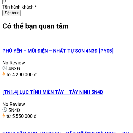
Tên hành khách
*
Đặt tour
Có thể bạn quan tâm
PHÚ YÊN – MŨI ĐIỆN – NHẤT TỰ SƠN 4N3Đ [PY05]
No Review
4N3Đ
từ
4.290.000 đ
[TN1.4] LỤC TỈNH MIỀN TÂY – TÂY NINH 5N4D
No Review
5N4Đ
từ
5.550.000 đ