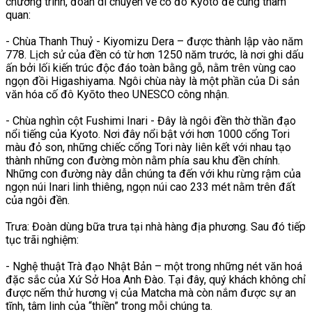
chương trình, đoàn di chuyển về cố đô Kyoto để cùng tham
quan:
- Chùa Thanh Thuỷ - Kiyomizu Dera – được thành lập vào năm
778. Lịch sử của đền có từ hơn 1250 năm trước, là nơi ghi dấu
ấn bởi lối kiến trúc độc đáo toàn bằng gỗ, nằm trên vùng cao
ngọn đồi Higashiyama. Ngôi chùa này là một phần của Di sản
văn hóa cố đô Kyōto theo UNESCO công nhận.
- Chùa nghìn cột Fushimi Inari - Đây là ngôi đền thờ thần đạo
nổi tiếng của Kyoto. Nơi đây nổi bật với hơn 1000 cổng Tori
màu đỏ son, những chiếc cổng Tori này liên kết với nhau tạo
thành những con đường mòn nằm phía sau khu đền chính.
Những con đường này dẫn chúng ta đến với khu rừng rậm của
ngọn núi Inari linh thiêng, ngọn núi cao 233 mét nằm trên đất
của ngôi đền.
Trưa: Đoàn dùng bữa trưa tại nhà hàng địa phương. Sau đó tiếp
tục trãi nghiệm:
- Nghệ thuật Trà đạo Nhật Bản – một trong những nét văn hoá
đặc sắc của Xứ Sở Hoa Anh Đào. Tại đây, quý khách không chỉ
được nếm thử hương vị của Matcha mà còn nắm được sự an
tĩnh, tâm linh của “thiền” trong mỗi chúng ta.