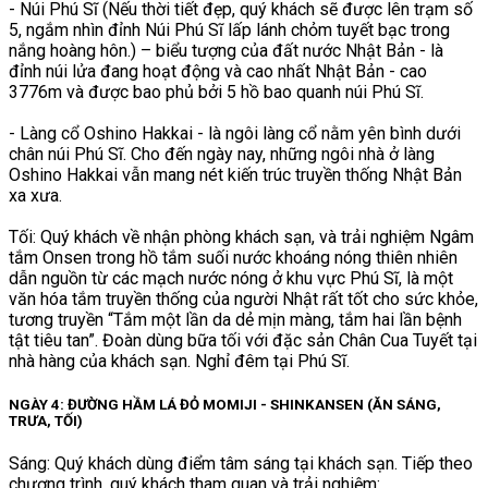
- Núi Phú Sĩ (Nếu thời tiết đẹp, quý khách sẽ được lên trạm số
5, ngắm nhìn đỉnh Núi Phú Sĩ lấp lánh chỏm tuyết bạc trong
nắng hoàng hôn.) – biểu tượng của đất nước Nhật Bản - là
đỉnh núi lửa đang hoạt động và cao nhất Nhật Bản - cao
3776m và được bao phủ bởi 5 hồ bao quanh núi Phú Sĩ.
- Làng cổ Oshino Hakkai - là ngôi làng cổ nằm yên bình dưới
chân núi Phú Sĩ. Cho đến ngày nay, những ngôi nhà ở làng
Oshino Hakkai vẫn mang nét kiến trúc truyền thống Nhật Bản
xa xưa.
Tối: Quý khách về nhận phòng khách sạn, và trải nghiệm Ngâm
tắm Onsen trong hồ tắm suối nước khoáng nóng thiên nhiên
dẫn nguồn từ các mạch nước nóng ở khu vực Phú Sĩ, là một
văn hóa tắm truyền thống của người Nhật rất tốt cho sức khỏe,
tương truyền “Tắm một lần da dẻ mịn màng, tắm hai lần bệnh
tật tiêu tan”. Đoàn dùng bữa tối với đặc sản Chân Cua Tuyết tại
nhà hàng của khách sạn. Nghỉ đêm tại Phú Sĩ.
NGÀY 4: ĐƯỜNG HẦM LÁ ĐỎ MOMIJI - SHINKANSEN (ĂN SÁNG,
TRƯA, TỐI)
Sáng: Quý khách dùng điểm tâm sáng tại khách sạn. Tiếp theo
chương trình, quý khách tham quan và trải nghiệm: