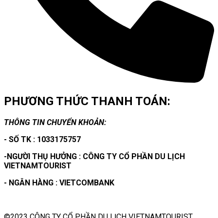
PHƯƠNG THỨC THANH TOÁN:
THÔNG TIN CHUYỂN KHOẢN:
- SỐ TK : 1033175757
-NGƯỜI THỤ HƯỞNG : CÔNG TY CỔ PHẦN DU LỊCH
VIETNAMTOURIST
- NGÂN HÀNG : VIETCOMBANK
©2023 CÔNG TY CỔ PHẦN DU LỊCH VIETNAMTOURIST