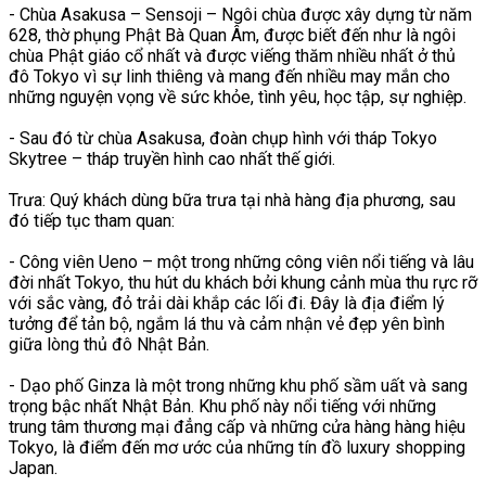
- Chùa Asakusa – Sensoji – Ngôi chùa được xây dựng từ năm
628, thờ phụng Phật Bà Quan Âm, được biết đến như là ngôi
chùa Phật giáo cổ nhất và được viếng thăm nhiều nhất ở thủ
đô Tokyo vì sự linh thiêng và mang đến nhiều may mắn cho
những nguyện vọng về sức khỏe, tình yêu, học tập, sự nghiệp.
- Sau đó từ chùa Asakusa, đoàn chụp hình với tháp Tokyo
Skytree – tháp truyền hình cao nhất thế giới.
Trưa: Quý khách dùng bữa trưa tại nhà hàng địa phương, sau
đó tiếp tục tham quan:
- Công viên Ueno – một trong những công viên nổi tiếng và lâu
đời nhất Tokyo, thu hút du khách bởi khung cảnh mùa thu rực rỡ
với sắc vàng, đỏ trải dài khắp các lối đi. Đây là địa điểm lý
tưởng để tản bộ, ngắm lá thu và cảm nhận vẻ đẹp yên bình
giữa lòng thủ đô Nhật Bản.
- Dạo phố Ginza là một trong những khu phố sầm uất và sang
trọng bậc nhất Nhật Bản. Khu phố này nổi tiếng với những
trung tâm thương mại đẳng cấp và những cửa hàng hàng hiệu
Tokyo, là điểm đến mơ ước của những tín đồ luxury shopping
Japan.