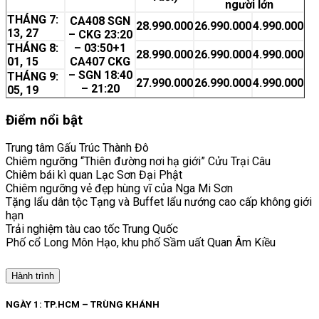
người lớn
THÁNG 7:
CA408 SGN
28.990.000
26.990.000
4.990.000
13, 27
– CKG 23:20
THÁNG 8:
– 03:50+1
28.990.000
26.990.000
4.990.000
01, 15
CA407 CKG
– SGN 18:40
THÁNG 9:
27.990.000
26.990.000
4.990.000
– 21:20
05, 19
Điểm nổi bật
Trung tâm Gấu Trúc Thành Đô
Chiêm ngưỡng “Thiên đường nơi hạ giới” Cửu Trại Câu
Chiêm bái kì quan Lạc Sơn Đại Phật
Chiêm ngưỡng vẻ đẹp hùng vĩ của Nga Mi Sơn
Tặng lẩu dân tộc Tạng và Buffet lẩu nướng cao cấp không giới
hạn
Trải nghiệm tàu cao tốc Trung Quốc
Phố cổ Long Môn Hạo, khu phố Sầm uất Quan Âm Kiều
Hành trình
NGÀY 1: TP.HCM – TRÙNG KHÁNH