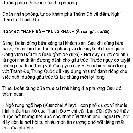
đường phố nổi tiếng của địa phương.
Đoàn nhận phòng, tự do khám phá Thành Đô về đêm. Nghỉ
đêm tại Thành Đô.
NGÀY 07: THÀNH ĐÔ – TRÙNG KHÁNH (Ăn sáng/ trưa/tối)
Sáng: Đoàn dùng bữa sáng tại khách sạn. Sau khi dùng bữa
sáng, Đoàn làm thủ tục trả phòng và di chuyển đi tham quan
Công viên Gấu trúc (bao gồm xe điện) - Nơi đây được coi như
là ngôi nhà thiên đường dành cho gấu trúc. Trước nguy cơ tuyệt
chủng của loài động vật đáng yêu này, viện nghiên cứu động
vật Thành Đô, Trung Quốc đã xây dựng nhà trẻ dành riêng cho
việc nuôi dưỡng gấu trúc từ lúc chúng mới lọt lòng.
Trưa: Đoàn dùng bữa trưa tại nhà hàng địa phương. Sau đó
tham quan:
- Ngõ rộng ngõ hẹp (Kuanzhai Alley) - con phố được ví như là
hình mẫu thu nhỏ của Thành Đô – chỉ cần bạn đến đây sẽ thấy
được hết những nét đặc sắc nhất của thành phố , ngoài ra , nơi
đây còn là nơi hội tụ nhiều món ăn đường phố nổi tiếng nhất
của địa phương.