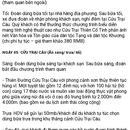
(tham quan bên ngoài)
Tối: Đoàn dùng bữa tối tại nhà hàng địa phương. Sau bữa tối,
xe đưa đoàn về nhận phòng khách sạn, nghỉ đêm tại Cửu Trại
Câu. Quý khách có thể thưởng thức chương trình biểu diễn
mang tính nghệ thuật cao như Cửu Trại Thiên Cổ Tình phản ánh
nét Văn hóa và Tôn giáo của dân tộc Tạng và dân tộc Khương
(chi phí tự túc – giá tham khảo 380 RMB).
NGÀY 05: CỬU TRẠI CÂU (Ăn sáng/ trưa/ tối)
Sáng: Đoàn dùng bữa sáng tại khách sạn. Sau bữa sáng, đoàn
bắt đầu chương trình tham quan:
- Thiên Đường Cửu Trại Câu với phong cảnh sơn thủy thiên tạc
hùng vĩ. Một tuyệt tác gồm 12 đỉnh núi, với hơn 100 hải tử (hồ
con) cùng 17 thác nước và muôn vàn loài động thực vật phong
phú giữa vùng núi đá vôi ở cao độ trung bình từ 2.000m đến
4.000m. (bao gồm xe du lịch sinh thái công cộng)
Trưa: HDV sẽ gửi lại 50rmb/khách để du khách tự túc chọn
dùng bữa trưa trong khu thắng cảnh Cửu Trại Câu.
- Sau đó, quý khách đi tham quan các hồ nước được hình thành