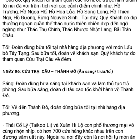
từ núi đá vôi trầm tích với các cảnh điểm chính như: Hồ
Trường, Hồ Ngọa Hổ, Hồ Hoa Lửa, Hồ Song Long, Hồ Thiên
Nga, Hồ Gương, Rừng Nguyên Sinh... Tại đây, Quý Khách có dịp
thưởng ngoạn quần thể thác nước thiên nhiên đẹp đến ngỡ
ngàng như: Thác Thụ Chính, Thác Nhược Nhật Lang, Bãi Trân
Châu…
Tối: Đoàn dùng bữa tối tại nhà hàng địa phương với món Lẩu
bò Tây Tạng. Sau bữa tối, đoàn về khách sạn. Quý khách tự do
tham quan Cửu Trại Câu về đêm.
NGÀY 06: CỬU TRẠI CÂU – THÀNH ĐÔ (Ăn sáng/ trưa/tối)
Sáng: Đoàn dùng bữa sáng tại khách sạn và làm thủ tục trả
phòng. Sau bữa sáng, đoàn đi tàu cao tốc khởi hành về Thành
Đô,
Tối: Về đến Thành Đô, đoàn dùng bữa tối tại nhà hàng địa
phương.
- Thái Cổ Lý (Taikoo Li) và Xuân Hi Lộ con phố thương mại vô
cùng nhộn nhịp, có hơn 700 cửa hàng khác nhau trên con
đường sầm uất này. Ngoài ra, nơi đây còn là nơi hội tụ món ăn