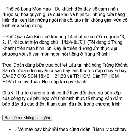
- Phố cổ Long Môn Hạo - Du khách đến đây sẽ cảm nhận
được sự hòa quyện giữa quá khứ và hiện tại, những cửa hàng
hiện đại xen lẫn những ngôi nhà cổ, tạo nên không gian vừa cổ
kính vừa sống động.
- Phố Quan Âm Kiều: cứ khoảng 14 phút sẽ có đếm ngược “3,
2, 1”, rồi xuất hiện dòng chữ 【我在重庆】(Tôi đang ở Trùng
Khánh) trên màn hình lớn. Đây là thiên đường ẩm thực địa
phương với vô vàn món ngon nổi tiếng ở Trùng Khánh!
Trưa: Đoàn dùng bữa trưa buffet Lẩu tại nhà hàng Trùng Khánh.
Sau đó đoàn di chuyển ra sân bay làm thủ tục đáp chuyến bay
CA407 CKG-SGN 18:40 – 21:20 về TP. HCM. Đến TP. HCM,
HDV chia tay đoàn. Hẹn gặp lại quý khách!
Chú ý: Thứ tự chương trình có thể thay đổi theo sự sắp xếp
của công ty để phù hợp với tình hình thực tế nhưng vẫn đảm
bảo đầy đủ các điểm tham quan đã nêu trong chương trình.
Bao gồm / Không bao gồm
Vé máy bay khứ hồi theo cùng đoàn. (Hành lý xách tay