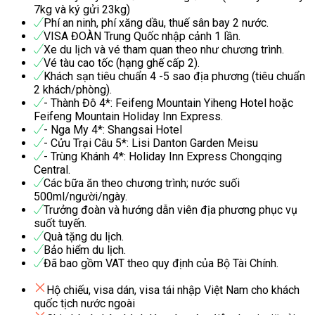
7kg và ký gửi 23kg)
Phí an ninh, phí xăng dầu, thuế sân bay 2 nước.
VISA ĐOÀN Trung Quốc nhập cảnh 1 lần.
Xe du lịch và vé tham quan theo như chương trình.
Vé tàu cao tốc (hạng ghế cấp 2).
Khách sạn tiêu chuẩn 4 -5 sao địa phương (tiêu chuẩn
2 khách/phòng).
- Thành Đô 4*: Feifeng Mountain Yiheng Hotel hoặc
Feifeng Mountain Holiday Inn Express.
- Nga My 4*: Shangsai Hotel
- Cửu Trại Câu 5*: Lisi Danton Garden Meisu
- Trùng Khánh 4*: Holiday Inn Express Chongqing
Central.
Các bữa ăn theo chương trình; nước suối
500ml/người/ngày.
Trưởng đoàn và hướng dẫn viên địa phương phục vụ
suốt tuyến.
Quà tặng du lịch.
Bảo hiểm du lịch.
Đã bao gồm VAT theo quy định của Bộ Tài Chính.
Hộ chiếu, visa dán, visa tái nhập Việt Nam cho khách
quốc tịch nước ngoài