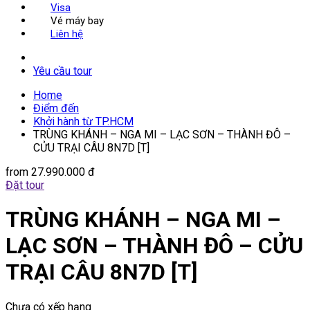
Visa
Vé máy bay
Liên hệ
Yêu cầu tour
Home
Điểm đến
Khởi hành từ TP.HCM
TRÙNG KHÁNH – NGA MI – LẠC SƠN – THÀNH ĐÔ –
CỬU TRẠI CÂU 8N7D [T]
from
27.990.000 đ
Đặt tour
TRÙNG KHÁNH – NGA MI –
LẠC SƠN – THÀNH ĐÔ – CỬU
TRẠI CÂU 8N7D [T]
Chưa có xếp hạng