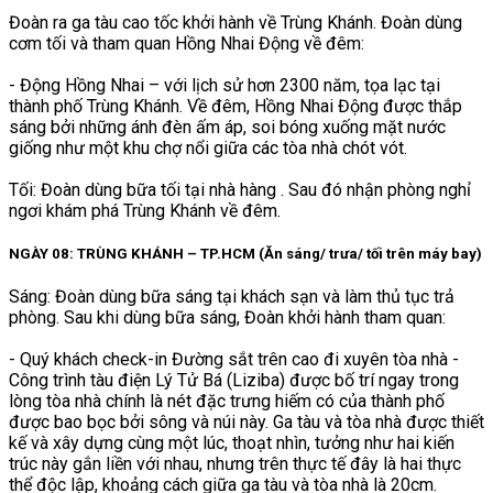
Đoàn ra ga tàu cao tốc khởi hành về Trùng Khánh. Đoàn dùng
cơm tối và tham quan Hồng Nhai Động về đêm:
- Động Hồng Nhai – với lịch sử hơn 2300 năm, tọa lạc tại
thành phố Trùng Khánh. Về đêm, Hồng Nhai Động được thắp
sáng bởi những ánh đèn ấm áp, soi bóng xuống mặt nước
giống như một khu chợ nổi giữa các tòa nhà chót vót.
Tối: Đoàn dùng bữa tối tại nhà hàng . Sau đó nhận phòng nghỉ
ngơi khám phá Trùng Khánh về đêm.
NGÀY 08: TRÙNG KHÁNH – TP.HCM (Ăn sáng/ trưa/ tối trên máy bay)
Sáng: Đoàn dùng bữa sáng tại khách sạn và làm thủ tục trả
phòng. Sau khi dùng bữa sáng, Đoàn khởi hành tham quan:
- Quý khách check-in Đường sắt trên cao đi xuyên tòa nhà -
Công trình tàu điện Lý Tử Bá (Liziba) được bố trí ngay trong
lòng tòa nhà chính là nét đặc trưng hiếm có của thành phố
được bao bọc bởi sông và núi này. Ga tàu và tòa nhà được thiết
kế và xây dựng cùng một lúc, thoạt nhìn, tưởng như hai kiến
trúc này gắn liền với nhau, nhưng trên thực tế đây là hai thực
thể độc lập, khoảng cách giữa ga tàu và tòa nhà là 20cm.