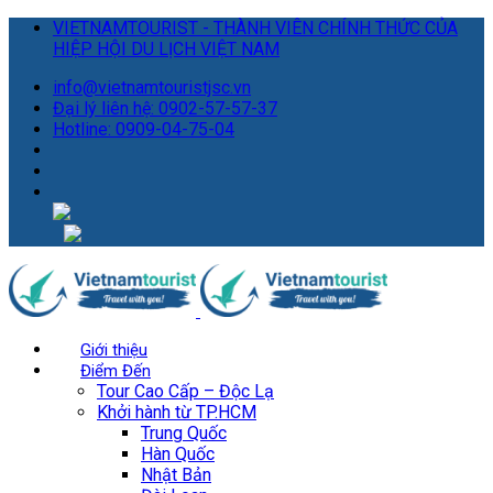
VIETNAMTOURIST - THÀNH VIÊN CHÍNH THỨC CỦA
HIỆP HỘI DU LỊCH VIỆT NAM
info@vietnamtouristjsc.vn
Đại lý liên hệ: 0902-57-57-37
Hotline: 0909-04-75-04
Giới thiệu
Điểm Đến
Tour Cao Cấp – Độc Lạ
Khởi hành từ TP.HCM
Trung Quốc
Hàn Quốc
Nhật Bản