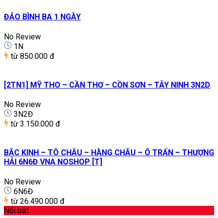
ĐẢO BÌNH BA 1 NGÀY
No Review
1N
từ
850.000 đ
[2TN1] MỸ THO – CẦN THƠ – CỒN SƠN – TÂY NINH 3N2D
No Review
3N2Đ
từ
3.150.000 đ
BẮC KINH – TÔ CHÂU – HÀNG CHÂU – Ô TRẤN – THƯỢNG
HẢI 6N6Đ VNA NOSHOP [T]
No Review
6N6Đ
từ
26.490.000 đ
Nổi bật