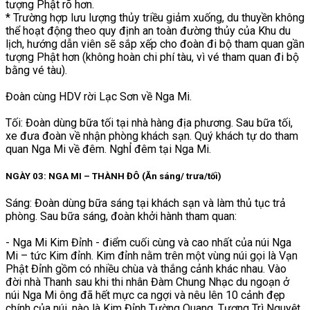
tượng Phật rõ hơn.
* Trường hợp lưu lượng thủy triều giảm xuống, du thuyền không
thể hoạt động theo quy định an toàn đường thủy của Khu du
lịch, hướng dẫn viên sẽ sắp xếp cho đoàn đi bộ tham quan gần
tượng Phật hơn (không hoàn chi phí tàu, vì vé tham quan đi bộ
bằng vé tàu).
Đoàn cùng HDV rời Lạc Sơn về Nga Mi.
Tối: Đoàn dùng bữa tối tại nhà hàng địa phương. Sau bữa tối,
xe đưa đoàn về nhận phòng khách sạn. Quý khách tự do tham
quan Nga Mi về đêm. NghỈ đêm tại Nga Mi.
NGÀY 03: NGA MI – THÀNH ĐÔ (Ăn sáng/ trưa/tối)
Sáng: Đoàn dùng bữa sáng tại khách sạn và làm thủ tục trả
phòng. Sau bữa sáng, đoàn khởi hành tham quan:
- Nga Mi Kim Đỉnh - điểm cuối cùng và cao nhất của núi Nga
Mi – tức Kim đỉnh. Kim đỉnh nằm trên một vùng núi gọi là Vạn
Phật Đỉnh gồm có nhiều chùa và thắng cảnh khác nhau. Vào
đời nhà Thanh sau khi thi nhân Đàm Chung Nhạc du ngoạn ở
núi Nga Mi ông đã hết mực ca ngợi và nêu lên 10 cảnh đẹp
chính của núi, nào là Kim Đỉnh Tường Quang, Tượng Trì Nguyệt