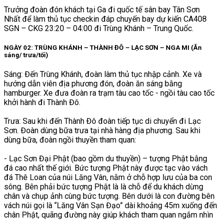
Trưởng đoàn đón khách tại Ga đi quốc tế sân bay Tân Sơn
Nhất để làm thủ tục checkin đáp chuyến bay dự kiến CA408
SGN – CKG 23:20 – 04:00 đi Trùng Khánh – Trung Quốc.
NGÀY 02: TRÙNG KHÁNH – THÀNH ĐÔ – LẠC SƠN – NGA MI (Ăn
sáng/ trưa/tối)
Sáng: Đến Trùng Khánh, đoàn làm thủ tục nhập cảnh. Xe và
hướng dẫn viên địa phương đón, đoàn ăn sáng bằng
hamburger. Xe đưa đoàn ra trạm tàu cao tốc - ngồi tàu cao tốc
khởi hành đi Thành Đô.
Trưa: Sau khi đến Thành Đô đoàn tiếp tục di chuyển đi Lạc
Sơn. Đoàn dùng bữa trưa tại nhà hàng địa phương. Sau khi
dùng bữa, đoàn ngồi thuyền tham quan:
- Lạc Sơn Đại Phật (bao gồm du thuyền) – tượng Phật bằng
đá cao nhất thế giới. Bức tượng Phật này được tạc vào vách
đá Thê Loan của núi Lăng Vân, nằm ở chỗ hợp lưu của ba con
sông. Bên phải bức tượng Phật là là chỗ để du khách dừng
chân và chụp ảnh cùng bức tượng. Bên dưới là con đường bên
vách núi gọi là “Lăng Vân Sạn Đạo” dài khoảng 45m xuống đến
chân Phật, quãng đường này giúp khách tham quan ngắm nhìn