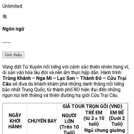
Unlimited
Ngôn ngữ
___
Giới thiệu
Vùng đất Tứ Xuyên nổi tiếng với cảnh sắc thiên nhiên hùng vĩ,
di sản văn hóa lâu đời và nền ẩm thực hấp dẫn. Hành trình
Trùng Khánh – Nga Mi – Lạc Sơn – Thành Đô – Cửu Trại
Câu
sẽ đưa du khách khám phá những danh thắng nổi tiếng
bậc nhất Trung Quốc, từ thành phố 8D hiện đại đến những
ngọn núi linh thiêng và thiên đường hạ giới Cửu Trại Câu.
GIÁ TOUR TRỌN GÓI (VND)
TRẺ EM
EM BÉ
NGÀY
NGƯỜI
(từ 2 ≤ 10
(Dưới 2
KHỞI
CHUYẾN BAY
LỚN
tuổi)
Tuổi)
HÀNH
(Trên 10
Ngủ chung giường
Tuổi)