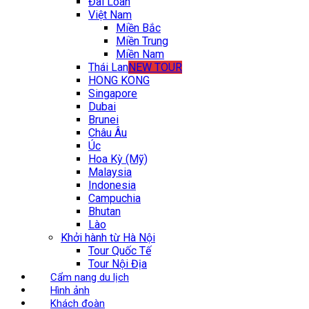
Đài Loan
Việt Nam
Miền Bắc
Miền Trung
Miền Nam
Thái Lan
NEW TOUR
HONG KONG
Singapore
Dubai
Brunei
Châu Âu
Úc
Hoa Kỳ (Mỹ)
Malaysia
Indonesia
Campuchia
Bhutan
Lào
Khởi hành từ Hà Nội
Tour Quốc Tế
Tour Nội Địa
Cẩm nang du lịch
Hình ảnh
Khách đoàn