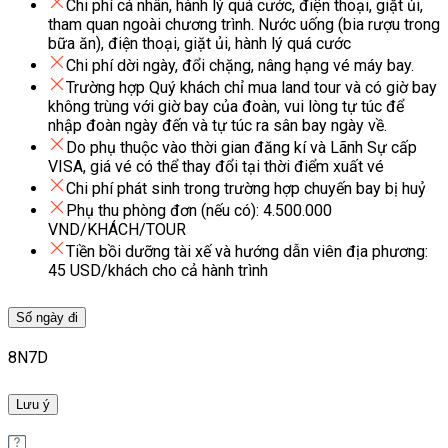
Chi phí cá nhân, hành lý quá cước, điện thoại, giặt ủi,
tham quan ngoài chương trình. Nước uống (bia rượu trong
bữa ăn), điện thoại, giặt ủi, hành lý quá cước
Chi phí dời ngày, đổi chặng, nâng hạng vé máy bay.
Trường hợp Quý khách chỉ mua land tour và có giờ bay
không trùng với giờ bay của đoàn, vui lòng tự túc để
nhập đoàn ngày đến và tự túc ra sân bay ngày về.
Do phụ thuộc vào thời gian đăng kí và Lãnh Sự cấp
VISA, giá vé có thể thay đổi tại thời điểm xuất vé
Chi phí phát sinh trong trường hợp chuyến bay bị huỷ
Phụ thu phòng đơn (nếu có): 4.500.000
VND/KHÁCH/TOUR
Tiền bồi dưỡng tài xế và hướng dẫn viên địa phương:
45 USD/khách cho cả hành trình
Số ngày đi
8N7D
Lưu ý