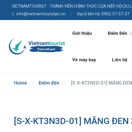
VIETNAMTOURIST - THÀNH VIÊN CHÍNH THỨC CỦA HIỆP HỘI DU 
info@vietnamtouristjsc.vn
Đại lý liên hệ: 0902-57-57-37
Giới thiệu
Điểm Đến
Vé máy bay
Liên hệ
Home
Điểm đến
[S-X-KT3N3D-01] MĂNG ĐEN
[S-X-KT3N3D-01] MĂNG ĐEN