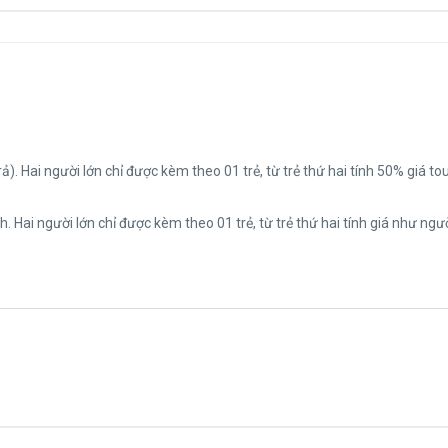
trả). Hai người lớn chỉ được kèm theo 01 trẻ, từ trẻ thứ hai tính 50% giá tou
h. Hai người lớn chỉ được kèm theo 01 trẻ, từ trẻ thứ hai tính giá như ngườ
ách người lớn trở lên) sẽ khởi hành đúng lịch trình. Nếu số lượng đoàn dư
 3 ngày và sẽ thỏa thuận lại ngày khởi hành mới hoặc hoàn trả toàn bộ 