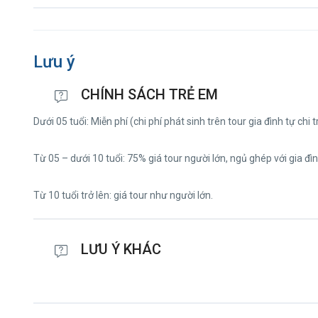
Lưu ý
CHÍNH SÁCH TRẺ EM
Dưới 05 tuổi: Miễn phí (chi phí phát sinh trên tour gia đình tự chi 
Từ 05 – dưới 10 tuổi: 75% giá tour người lớn, ngủ ghép với gia đìn
Từ 10 tuổi trở lên: giá tour như người lớn.
LƯU Ý KHÁC
Do tính chất là đoàn ghép khách lẻ, Tour đủ số lượng đoàn (20 kh
công ty có trách nhiệm thông báo cho khách trước ngày khởi hành
đặt cọc tour.