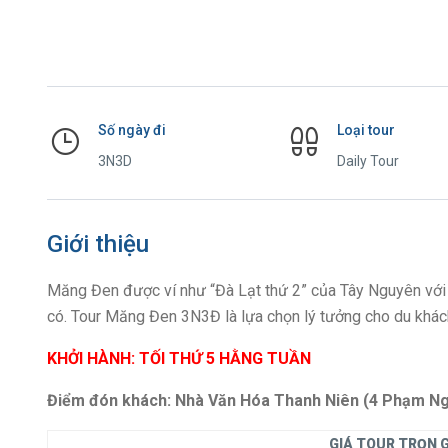
Số ngày đi
Loại tour
3N3D
Daily Tour
Giới thiệu
Măng Đen
được ví như “Đà Lạt thứ 2” của Tây Nguyên với
có. Tour Măng Đen 3N3Đ là lựa chọn lý tưởng cho du khách
KHỞI HÀNH: TỐI THỨ 5 HẰNG TUẦN
Điểm đón khách: Nhà Văn Hóa Thanh Niên (4 Phạm Ng
GIÁ TOUR TRỌN G