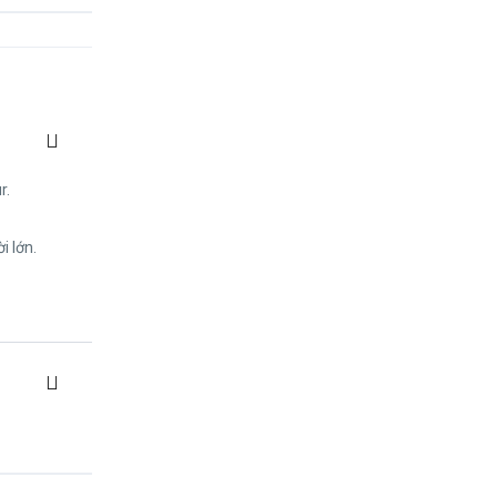
r.
i lớn.
ới 20 khách,
số tiền đã