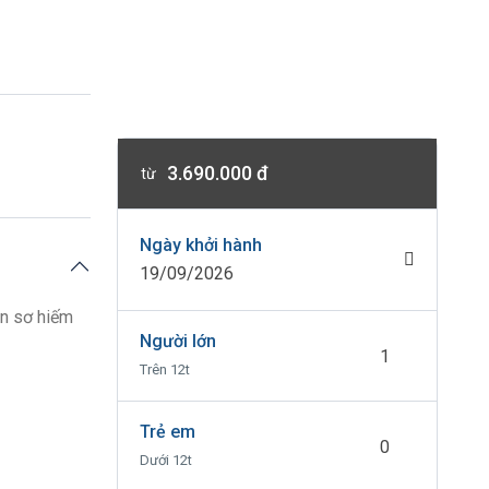
3.690.000 đ
từ
Ngày khởi hành
19/09/2026
ên sơ hiếm
Người lớn
Trên 12t
Trẻ em
Dưới 12t