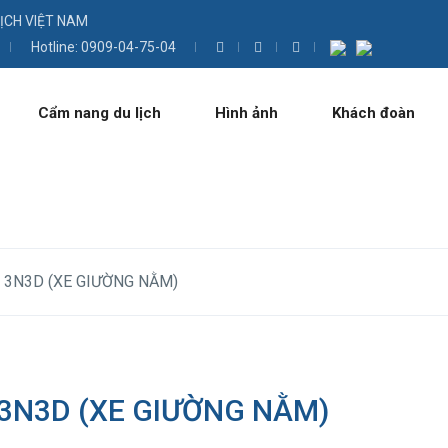
LỊCH VIỆT NAM
Hotline: 0909-04-75-04
Cẩm nang du lịch
Hình ảnh
Khách đoàn
 3N3D (XE GIƯỜNG NẰM)
 3N3D (XE GIƯỜNG NẰM)