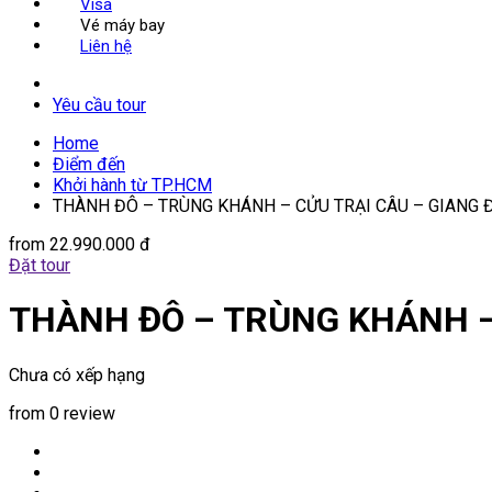
Visa
Vé máy bay
Liên hệ
Yêu cầu tour
Home
Điểm đến
Khởi hành từ TP.HCM
THÀNH ĐÔ – TRÙNG KHÁNH – CỬU TRẠI CÂU – GIANG Đ
from
22.990.000 đ
Đặt tour
THÀNH ĐÔ – TRÙNG KHÁNH – 
Chưa có xếp hạng
from 0 review