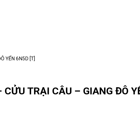
Ô YỂN 6N5D [T]
CỬU TRẠI CÂU – GIANG ĐÔ YỂ