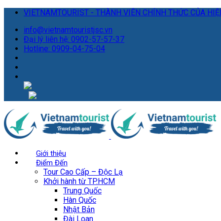
VIETNAMTOURIST - THÀNH VIÊN CHÍNH THỨC CỦA HIỆP
info@vietnamtouristjsc.vn
Đại lý liên hệ: 0902-57-57-37
Hotline: 0909-04-75-04
Giới thiệu
Điểm Đến
Tour Cao Cấp – Độc Lạ
Khởi hành từ TP.HCM
Trung Quốc
Hàn Quốc
Nhật Bản
Đài Loan