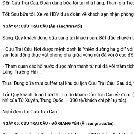
Đến Cửu Trại Câu. Đoàn dùng bữa tối tại nhà hàng. Tham gia Ti
Tối: Sau bữa tối, Xe và HDV đưa đoàn về khách sạn nhận phòng 
NGÀY 04: CỬU TRẠI CÂU (Ăn sáng/trưa/tối)
Sáng: Quý khách dùng bữa sáng tại khách sạn. Bắt đầu chuyến 
- Cửu Trại Câu: Nơi được mệnh danh là "thiên đường hạ giới" với
vàn loài động thực vật phong phú giữa vùng núi đá vôi ở cao đ
- Tham quan các hồ nước được hình thành từ núi đá vôi trầm tí
Lãng, Trường Hải,…
Trưa: Dùng bữa trưa buffet tại khu du lịch Cửu Trại Câu. Sau đó
Tối: Quý khách dùng bữa tối. Tự do khám Cửu Trại Câu về đêm. (
nhì của Tứ Xuyên, Trung Quốc. – 380 tệ/khách chi phí tự túc).
Nghỉ đêm tại Cửu Trại Câu.
NGÀY 05: CỬU TRẠI CÂU - ĐÔ GIANG YỂN (Ăn sáng/trưa/tối)