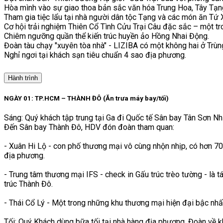
Hòa mình vào sự giao thoa bản sắc văn hóa Trung Hoa, Tây Tạn
Tham gia tiệc lẩu tại nhà người dân tộc Tạng và các món ăn Tứ
Cơ hội trải nghiệm Thiên Cổ Tình Cửu Trại Câu đặc sắc – một tr
Chiêm ngưỡng quần thể kiến trúc huyền ảo Hồng Nhai Động.
Đoàn tàu chạy "xuyên tòa nhà" - LIZIBA có một không hai ở Trùn
Nghỉ ngơi tại khách sạn tiêu chuẩn 4 sao địa phương.
Hành trình
NGÀY 01: TP.HCM – THÀNH ĐÔ (Ăn trưa máy bay/tối)
Sáng: Quý khách tập trung tại Ga đi Quốc tế Sân bay Tân Sơn N
Đến Sân bay Thành Đô, HDV đón đoàn tham quan:
- Xuân Hi Lộ - con phố thương mại vô cùng nhộn nhịp, có hơn 70
địa phương.
- Trung tâm thương mại IFS - check in Gấu trúc trèo tường - là 
trúc Thành Đô.
- Thái Cổ Lý - Một trong những khu thương mại hiện đại bậc nhấ
Tối: Quý Khách dùng bữa tối tại nhà hàng địa phương. Đoàn về k