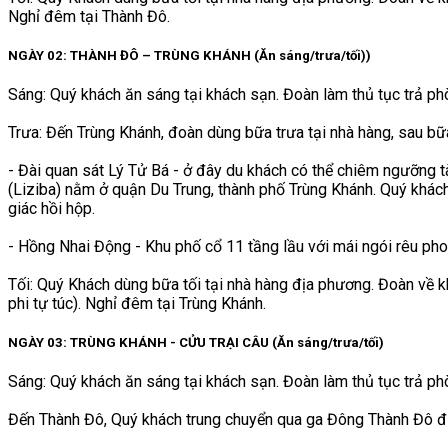
Nghỉ đêm tại Thành Đô.
NGÀY 02: THÀNH ĐÔ – TRÙNG KHÁNH (Ăn sáng/trưa/tối))
Sáng: Quý khách ăn sáng tại khách sạn. Đoàn làm thủ tục trả phò
Trưa: Đến Trùng Khánh, đoàn dùng bữa trưa tại nhà hàng, sau bữ
- Đài quan sát Lý Tử Bá - ở đây du khách có thể chiêm ngưỡng tà
(Liziba) nằm ở quận Du Trung, thành phố Trùng Khánh. Quý khác
giác hồi hộp.
- Hồng Nhai Động - Khu phố cổ 11 tầng lầu với mái ngói rêu phon
Tối: Quý Khách dùng bữa tối tại nhà hàng địa phương. Đoàn về 
phi tự túc). Nghỉ đêm tại Trùng Khánh.
NGÀY 03: TRÙNG KHÁNH - CỬU TRẠI CÂU (Ăn sáng/trưa/tối)
Sáng: Quý khách ăn sáng tại khách sạn. Đoàn làm thủ tục trả phò
Đến Thành Đô, Quý khách trung chuyển qua ga Đông Thành Đô đi