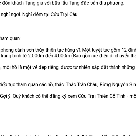
ệc đón khách Tạng gia với bữa lẩu Tạng đặc sản địa phương.
nghỉ ngơi. Nghỉ đêm tại Cửu Trại Câu.
tham quan:
 phong cảnh sơn thủy thiên tạc hùng vĩ. Một tuyệt tác gồm 12 đỉn
ộ trung bình từ 2.000m đến 4.000m (Bao gồm xe điện di chuyển th
ch, mỗi hồ là một vẻ đẹp riêng, được tự nhiên sắp đặt thành nh
, tiếp tục tham quan các hồ, thác: Thác Trân Châu, Rừng Nguyên Si
Gợi ý: Quý khách có thể đăng ký xem Cửu Trại Thiên Cổ Tình - mộ