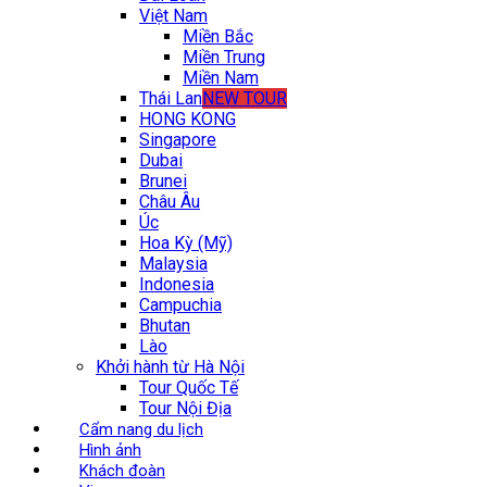
Việt Nam
Miền Bắc
Miền Trung
Miền Nam
Thái Lan
NEW TOUR
HONG KONG
Singapore
Dubai
Brunei
Châu Âu
Úc
Hoa Kỳ (Mỹ)
Malaysia
Indonesia
Campuchia
Bhutan
Lào
Khởi hành từ Hà Nội
Tour Quốc Tế
Tour Nội Địa
Cẩm nang du lịch
Hình ảnh
Khách đoàn