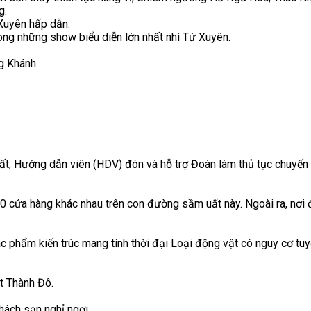
g.
 Xuyên hấp dẫn.
ong những show biểu diễn lớn nhất nhì Tứ Xuyên.
g Khánh.
hất, Hướng dẫn viên (HDV) đón và hỗ trợ Đoàn làm thủ tục chuyế
0 cửa hàng khác nhau trên con đường sầm uất này. Ngoài ra, nơi đ
tác phẩm kiến trúc mang tính thời đại Loại động vật có nguy cơ t
t Thành Đô.
hách sạn nghỉ ngơi.