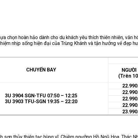
a chọn hoàn hảo dành cho du khách yêu thích thiên nhiên, văn hóa
iệm nhịp sống hiện đại của Trùng Khánh và tận hưởng vẻ đẹp huy
CHUYẾN BAY
NGƯỜI
(Trên 10
22.990
22.990
3U 3904 SGN-TFU 07:50 – 12:25
22.990
3U 3903 TFU-SGN 19:35 – 22:20
22.990
23.990
h sơn thủy thiên tạc hùng vĩ; Chiêm ngưỡng Hồ Ngũ Hoa, Thác Nhượ