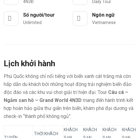
4N3Đ
Daily Tour
Số người/tour
Ngôn ngữ
Unlimited
Vietnamese
Lịch khởi hành
Phú Quốc không chỉ nổi tiếng với biển xanh cát trắng mà còn
hấp dẫn du khách bởi những hoạt động trải nghiệm biển đảo
độc đáo và các khu vui chơi giải trí hiện đại. Tour
Câu cá –
Ngắm san hô – Grand World 4N3D
mang đến hành trình kết
hợp hoàn hảo giữa thư giãn trên biển, khám phá đại dương và
check-in “thành phố không ngủ”.
KHÁCH
KHÁCH
KHÁCH
KHÁCH
THỜI
KHÁCH
TUYẾN
SẠN
SẠN
SẠN
SẠN