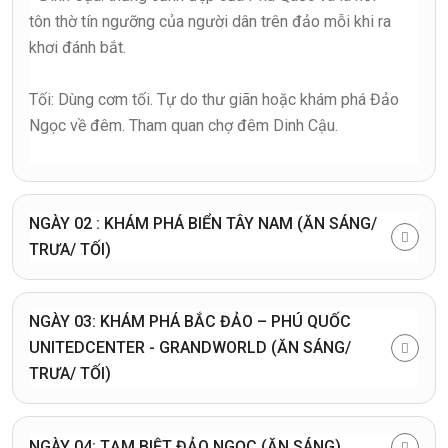
tôn thờ tín ngưỡng của người dân trên đảo mỗi khi ra
khơi đánh bắt.
Tối: Dùng cơm tối. Tự do thư giãn hoặc khám phá Đảo
Ngọc về đêm. Tham quan chợ đêm Dinh Cậu.
NGÀY 02 : KHÁM PHÁ BIỂN TÂY NAM (ĂN SÁNG/
TRƯA/ TỐI)
NGÀY 03: KHÁM PHÁ BẮC ĐẢO – PHÚ QUỐC
UNITEDCENTER - GRANDWORLD (ĂN SÁNG/
TRƯA/ TỐI)
NGÀY 04: TẠM BIỆT ĐẢO NGỌC (ĂN SÁNG)