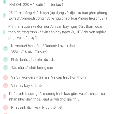
HẢI SẢN 220 + 1 Buổi ăn trên tàu )
03 đêm phòng khách sạn (áp dụng với dịch vụ bao gồm phòng:
2khách/phòng,trường hợp lẻ ngủ ghép, loại Phòng tiêu chuẩn).
Phí tham quan,xe đời mới đón sân bay ngày đến, tham quan
theo chương trình và tiễn sân bay ngày về, HDV chuyên nghiệp,
phục vụ suốt tuyến.
Nước suối Aquafina/ Danasi/ Lavie (chai
500ml/1khách/1ngày)
Khăn lạnh, bảo hiểm du lịch.
Tàu câu cá chất lượng cao.
Vé Vinwonders + Safari , Vé cáp treo hòn thơm.
Vé máy bay khứ hồi
Phát sinh khác ngoài chương trình bao gồm và các chi phí cá
nhân như: điện thoại, giặt ủi, vui chơi giải trí ...
Phát sinh dịch vụ vì lý do thời tiết.