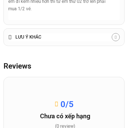
em đi kèm nhiều hơn thì từ em thứ 02 trở lên phải
mua 1/2 vé.
LƯU Ý KHÁC
Reviews
0
/5
Chưa có xếp hạng
(0 review)