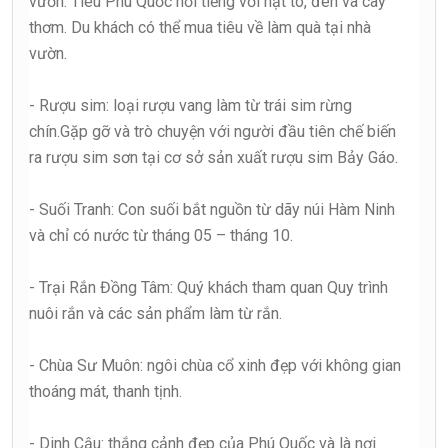
vườn. Tiêu Phú Quốc nổi tiếng với hạt to, đen và cay
thơm. Du khách có thể mua tiêu về làm quà tại nhà
vườn.
- Rượu sim: loại rượu vang làm từ trái sim rừng
chín.Gặp gỡ và trò chuyện với người đầu tiên chế biến
ra rượu sim sơn tại cơ sở sản xuất rượu sim Bảy Gáo.
- Suối Tranh: Con suối bắt nguồn từ dãy núi Hàm Ninh
và chỉ có nước từ tháng 05 – tháng 10.
- Trại Rắn Đồng Tâm: Quý khách tham quan Quy trình
nuôi rắn và các sản phẩm làm từ rắn.
- Chùa Sư Muôn: ngôi chùa cổ xinh đẹp với không gian
thoáng mát, thanh tịnh.
- Dinh Cậu: thắng cảnh đẹp của Phú Quốc và là nơi