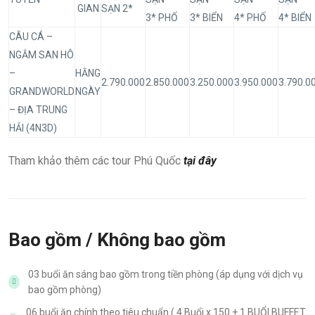
GIAN
SẠN 2*
3* PHỐ
3* BIỂN
4* PHỐ
4* BIỂN
CÂU CÁ –
NGẮM SAN HÔ
–
HẰNG
2.790.000
2.850.000
3.250.000
3.950.000
3.790.0
GRANDWORLD
NGÀY
– ĐỊA TRUNG
HẢI (4N3D)
Tham khảo thêm các tour Phú Quốc
tại đây
Bao gồm / Không bao gồm
03 buổi ăn sáng bao gồm trong tiền phòng (áp dụng với dịch vụ
bao gồm phòng)
06 buổi ăn chính theo tiêu chuẩn ( 4 Buổi x 150 + 1 BUỔI BUFFET