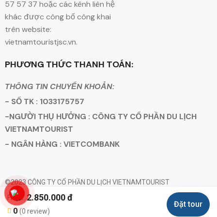
57 57 37 hoặc các kênh liên hệ
khác được công bố công khai
trên website:
vietnamtouristjsc.vn.
PHƯƠNG THỨC THANH TOÁN:
THÔNG TIN CHUYỂN KHOẢN:
- SỐ TK : 1033175757
-NGƯỜI THỤ HƯỞNG : CÔNG TY CỔ PHẦN DU LỊCH
VIETNAMTOURIST
- NGÂN HÀNG : VIETCOMBANK
©2023 CÔNG TY CỔ PHẦN DU LỊCH VIETNAMTOURIST
Giấy Phép Kinh Doanh Lữ Hành Quốc Tế Số 79-1593/2023/TCDL -
2.850.000 đ
From:
Đặt tour
GP LHQT
0
(0 review)