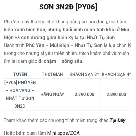
SƠN 3N2Đ [PY06]
Phú Yên gây thương nhớ không bằng sự sôi động, mà bằng
biển xanh hiền hòa
,
những buổi bình minh tinh khôi ở Mũi
Điện
và
con đường giữa biển kỳ lạ tại Nhất Tự Sơn
.
Hành trình
Phú Yên – Mũi Điện – Nhất Tự Sơn
là lựa chọn lý
tưởng cho những ai yêu thiên nhiên, thích khám phá và muốn
tìm lại cảm giác
đi chậm – sống sâu
.
TUYẾN
THỜI GIAN
KHÁCH SẠN 3*
KHÁCH SẠN 4*
[PY06] PHÚ YÊN
– HOA VÀNG –
HẰNG NGÀY
3.390.000
3.890.000
NHẤT TỰ SƠN
3N2D
Tham khảo thêm các chương trình miền trung khác
Tại Đây
Hoặc bấm quan tâm
Mini apps/ZOA