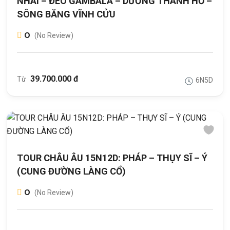
NHAI – ĐÈO GAMBALA – DƯƠNG THÁNH HỒ –
SÔNG BĂNG VĨNH CỬU
0
(No Review)
39.700.000 đ
Từ
6N5D
TOUR CHÂU ÂU 15N12D: PHÁP – THỤY SĨ – Ý
(CUNG ĐƯỜNG LÀNG CỔ)
0
(No Review)