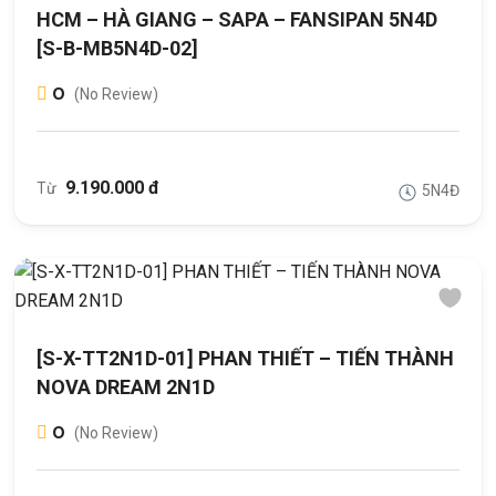
HCM – HÀ GIANG – SAPA – FANSIPAN 5N4D
[S-B-MB5N4D-02]
0
(No Review)
9.190.000 đ
Từ
5N4Đ
[S-X-TT2N1D-01] PHAN THIẾT – TIẾN THÀNH
NOVA DREAM 2N1D
0
(No Review)