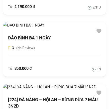
2.190.000 đ
Từ
2N1D
ĐẢO BÌNH BA 1 NGÀY
0
(No Review)
850.000 đ
Từ
1N
[224] ĐÀ NẴNG – HỘI AN – RỪNG DỪA 7 MẪU
3N2D