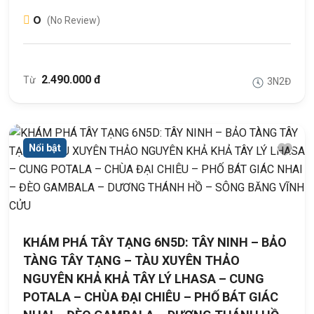
0
(No Review)
2.490.000 đ
Từ
3N2Đ
Nổi bật
KHÁM PHÁ TÂY TẠNG 6N5D: TÂY NINH – BẢO
TÀNG TÂY TẠNG – TÀU XUYÊN THẢO
NGUYÊN KHẢ KHẢ TÂY LÝ LHASA – CUNG
POTALA – CHÙA ĐẠI CHIÊU – PHỐ BÁT GIÁC