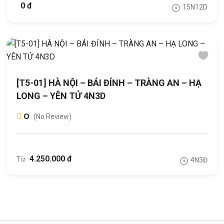
0 đ
15N12D
[T5-01] HÀ NỘI – BÁI ĐÍNH – TRÀNG AN – HẠ
LONG – YÊN TỬ 4N3D
0
(No Review)
4.250.000 đ
Từ
4N3Đ