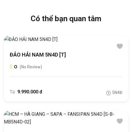
Có thể bạn quan tâm
ĐẢO HẢI NAM 5N4D [T]
0
(No Review)
9.990.000 đ
Từ
5N4Đ