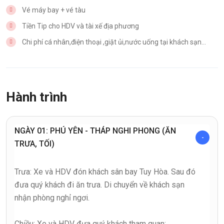
Vé máy bay + vé tàu
Tiền Tip cho HDV và tài xế địa phương
Chi phí cá nhân,điện thoại ,giặt ủi,nước uống tại khách sạn…
Hành trình
NGÀY 01: PHÚ YÊN - THÁP NGHI PHONG (ĂN
TRƯA, TỐI)
Trưa: Xe và HDV đón khách sân bay Tuy Hòa. Sau đó
đưa quý khách đi ăn trưa. Di chuyển về khách sạn
nhận phòng nghỉ ngơi.
Chiều: Xe và HDV đưa quý khách tham quan: