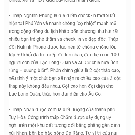
- Tháp Nghinh Phong là địa điểm check-in mới xuất
hiện tại Phú Yên và nhanh chóng “cọ nhiệt” mạnh mẽ
trong cộng đồng du lịch khắp bốn phương, thu hút rất
nhiều bạn trẻ ghé thăm và check-in vẻ đẹp độc. Tháp
đôi Nghinh Phong được tạo nên từ chồng chồng lớp
lớp 50 khối đá tròn xếp đè lên nhau, đại diện cho 100
người con của Lạc Long Quân và Âu Cơ chia nửa “lên
rừng – xuống biển”. Phần chính giữa là 2 cột tháp cao,
nếu tinh ý một chút bạn sẽ nhận ra chiều cao của 2 cột
tháp này không đều nhau. Cột cao hơn đại diện cho
Lạc Long Quân, thấp hơn đại diện cho Âu Cơ.
- Tháp Nhạn được xem là biểu tượng của thành phố
Tùy Hòa. Công trình tháp Chăm được xây dựng uy
nghi trên một khu đất tương đối bằng phẳng gần đỉnh
núi Nhạn, bên bờ bắc sông Ðà Rằng. Từ vị trí của núi