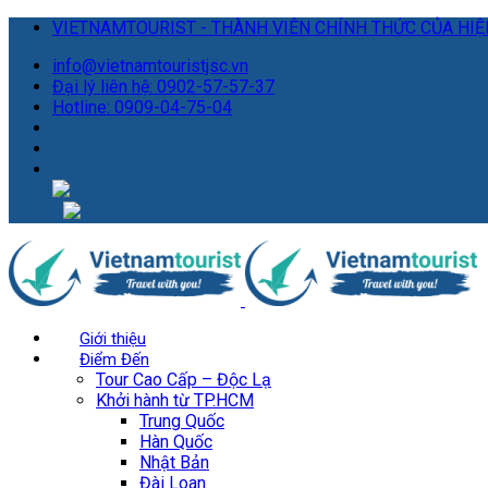
VIETNAMTOURIST - THÀNH VIÊN CHÍNH THỨC CỦA HIỆP
info@vietnamtouristjsc.vn
Đại lý liên hệ: 0902-57-57-37
Hotline: 0909-04-75-04
Giới thiệu
Điểm Đến
Tour Cao Cấp – Độc Lạ
Khởi hành từ TP.HCM
Trung Quốc
Hàn Quốc
Nhật Bản
Đài Loan