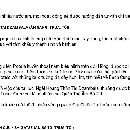
 nhiều nước ấm, mọi hoạt động sẽ được hướng dẫn tư vấn chi tiết
 TÀI DZAMBALA (ĂN SÁNG, TRƯA, TỐI)
gôi chùa linh thiêng nhất với Phật giáo Tây Tạng, tận mắt chứng
a với tâm khẩu ý thanh tịnh và bình an.
g điện Potala huyền thoại nằm kiêu hãnh trên đồi Hồng, được coi 
của cung điện được coi là 1 trong 7 kỳ quan của thế giới hiện đạ
Potala với những bức tường đá dày hơn 1m, tìm hiểu về Bạch Cu
 về việc cầu tài lộc. Ngài Hoàng Thần Tài Dzambala, thường được
y Tạng, được coi là hóathân của Quán Thế Âm Bồ Tát.
 du khách có thể đi nhiễu vòng quanh Đại Chiêu Tự. hoặc mua sắm 
CỬU - SHIGATSE (ĂN SÁNG, TRƯA, TỐI)