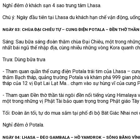
Nghỉ đêm ở khách sạn 4 sao trung tâm Lhasa.
Chú ý: Ngày đầu tiên tại Lhasa du khách hạn chế vận động, uống
NGÀY 03: CHÙA ĐẠI CHIÊU TỰ – CUNG ĐIỆN POTALA – ĐỀN THỜ THẦN
Sáng: Sau bữa sáng đoàn thăm chùa Đại Chiêu, một trong những n
nhất bái ngũ thể nhập địa, cùng nhiễu những vòng Kora quanh chù
Trưa: Dùng bữa trưa
- Tham quan quần thể cung điện Potala trái tim của Lhasa – cun
thăm Bạch tháp, quảng trường Potala và khám phá 999 gian phòng 
tháp của 12 vị Đạt Lai Lạt Ma… chạm vào sự hùng vĩ của cung 
- Tham quan Đền thờ thần tài ngôi đền nổi tiếng vùng Himalaya
một trong những vị Phật Tài bảo quan trọng trong Phật giáo Tâ
Tối: Đoàn ăn tối, tự do mua sắm tại phố đi bộ Bát Giác Nhai nơi
Nghỉ đêm ở Potala.
NGÀY 04: LHASA – ĐÈO GAMBALA – HỒ YAMDROK – SÔNG BĂNG VĨNH 