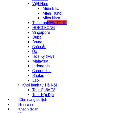
Việt Nam
Miền Bắc
Miền Trung
Miền Nam
Thái Lan
NEW TOUR
HONG KONG
Singapore
Dubai
Brunei
Châu Âu
Úc
Hoa Kỳ (Mỹ)
Malaysia
Indonesia
Campuchia
Bhutan
Lào
Khởi hành từ Hà Nội
Tour Quốc Tế
Tour Nội Địa
Cẩm nang du lịch
Hình ảnh
Khách đoàn