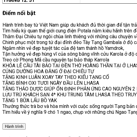
THÁNG 12: 31
Điểm nổi bật
Hành trình bay từ Việt Nam giúp du khách đủ thời gian để tận tr
Tìm hiểu kỳ quan thế giới cung điện Potala nằm kiêu hãnh trên 
Thăm Đại Chiêu tự ngôi chùa linh thiêng với những câu chuyện v
Chinh phục một trong tứ đại đỉnh đèo Tây Tạng Gambala ở độ
Ngắm nhìn vẻ đẹp tuyệt tác của đệ tam thánh hồ Yamdrok,
Tận hưởng vẻ đẹp hùng vĩ của sông băng vĩnh cửu Karola ở độ
Treo cờ Phong Mã cầu nguyện tại bảo tháp Karrola
KHÓA LỄ CẦU TÀI BẢO TẠI ĐỀN THỜ HOÀNG THẦN TẠI Ở LH
CÚNG DƯỜNG HOA ĐĂNG Ở ĐẠI CHIÊU TỰ
TẶNG KINH LUÂN XOAY TAY THEO KIỂU TẠNG CỔ
TẶNG BÌNH OXI TƯƠI NGÀY ĐẦU LÊN LHASA
TẶNG THẢO DƯỢC GIÚP ỔN ĐỊNH PHẢN ỨNG CAO NGUYÊN 2 N
LƯU TRÚ KHÁCH SẠN 4* KHU TRUNG TÂM LHASA THEO TRU
TẶNG 1 BỮA LẨU BÒ YAK
Thưởng thức trà bơ và hòa mình với cuộc sống người Tạng bản đ
Tìm hiểu về ý nghĩa 9 chó 1 ngao, chụp với những chú Ngao Tạng
Hành trình