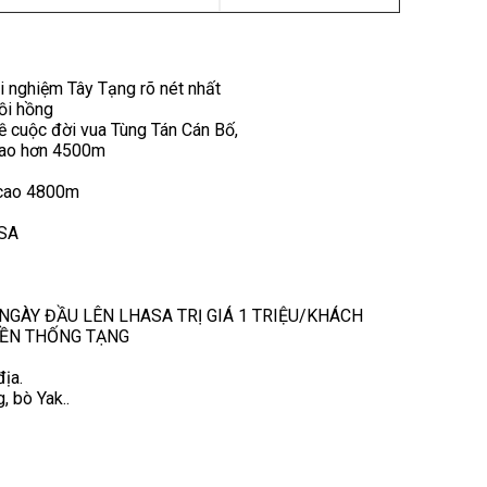
ải nghiệm Tây Tạng rõ nét nhất
đồi hồng
ề cuộc đời vua Tùng Tán Cán Bố,
 cao hơn 4500m
 cao 4800m
ASA
GÀY ĐẦU LÊN LHASA TRỊ GIÁ 1 TRIỆU/KHÁCH
YỀN THỐNG TẠNG
ịa.
, bò Yak..