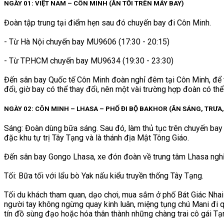
NGÀY 01: VIỆT NAM – CÔN MINH (ĂN TỐI TRÊN MÁY BAY)
Đoàn tập trung tại điểm hẹn sau đó chuyến bay đi Côn Minh.
- Từ Hà Nội chuyến bay MU9606 (17:30 - 20:15)
- Từ TP.HCM chuyến bay MU9634 (19:30 - 23:30)
Đến sân bay Quốc tế Côn Minh đoàn nghỉ đêm tại Côn Minh, để th
đổi, giờ bay có thể thay đổi, nên một vài trường hợp đoàn có th
NGÀY 02: CÔN MINH – LHASA – PHỐ ĐI BỘ BAKHOR (ĂN SÁNG, TRƯA,
Sáng: Đoàn dùng bữa sáng. Sau đó, làm thủ tục trên chuyến ba
đặc khu tự trị Tây Tạng và là thánh địa Mật Tông Giáo.
Đến sân bay Gongo Lhasa, xe đón đoàn về trung tâm Lhasa nghỉ
Tối: Bữa tối với lẩu bò Yak nấu kiểu truyền thống Tây Tạng.
Tối du khách tham quan, dạo chơi, mua sắm ở phố Bát Giác Nh
người tay không ngừng quay kinh luân, miệng tụng chú Mani đi 
tín đồ sùng đạo hoặc hóa thân thành những chàng trai cô gái T