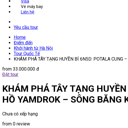
Visa
Vé máy bay
Liên hệ
Yêu cầu tour
Home
Điểm đến
Khởi hành từ Hà Nội
Tour Quốc Tế
KHÁM PHÁ TÂY TẠNG HUYỀN BÍ 6N5D: POTALA CUNG –
from
33.000.000 đ
Đặt tour
KHÁM PHÁ TÂY TẠNG HUYỀN B
HỒ YAMDROK – SÔNG BĂNG K
Chưa có xếp hạng
from 0 review