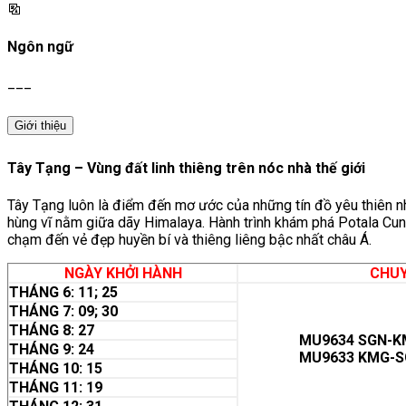
Ngôn ngữ
___
Giới thiệu
Tây Tạng – Vùng đất linh thiêng trên nóc nhà thế giới
Tây Tạng luôn là điểm đến mơ ước của những tín đồ yêu thiên nh
hùng vĩ nằm giữa dãy Himalaya. Hành trình khám phá Potala C
chạm đến vẻ đẹp huyền bí và thiêng liêng bậc nhất châu Á.
NGÀY KHỞI HÀNH
CHUY
THÁNG 6: 11; 25
THÁNG 7: 09; 30
THÁNG 8: 27
MU9634 SGN-KMG
THÁNG 9: 24
MU9633 KMG-SGN
THÁNG 10: 15
THÁNG 11: 19