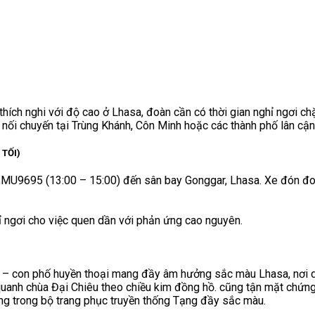
ích nghi với độ cao ở Lhasa, đoàn cần có thời gian nghỉ ngơi ch
ể nối chuyến tại Trùng Khánh, Côn Minh hoặc các thành phố lân cậ
 TỐI)
y MU9695 (13:00 – 15:00) đến sân bay Gonggar, Lhasa. Xe đón đoà
 ngơi cho việc quen dần với phản ứng cao nguyên.
ai – con phố huyền thoại mang đầy âm hưởng sắc màu Lhasa, nơi
quanh chùa Đại Chiêu theo chiều kim đồng hồ. cũng tận mặt chứng
ạng trong bộ trang phục truyền thống Tạng đầy sắc màu.