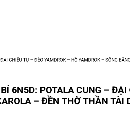
 ĐẠI CHIÊU TỰ – ĐÈO YAMDROK – HỒ YAMDROK – SÔNG BĂN
Í 6N5D: POTALA CUNG – ĐẠI
AROLA – ĐỀN THỜ THẦN TÀI