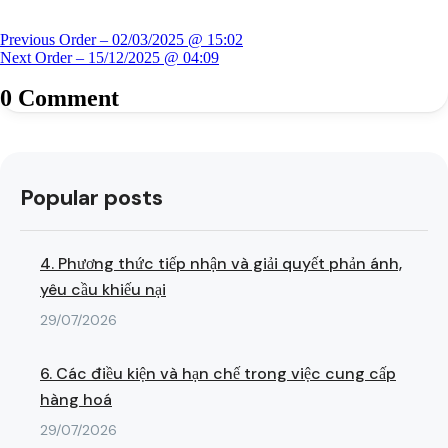
Điều
Previous
Previous
Order – 02/03/2025 @ 15:02
hướng
Next
post:
Next
Order – 15/12/2025 @ 04:09
bài
post:
0 Comment
viết
Popular posts
4. Phương thức tiếp nhận và giải quyết phản ánh,
yêu cầu khiếu nại
29/07/2026
6. Các điều kiện và hạn chế trong việc cung cấp
hàng hoá
29/07/2026