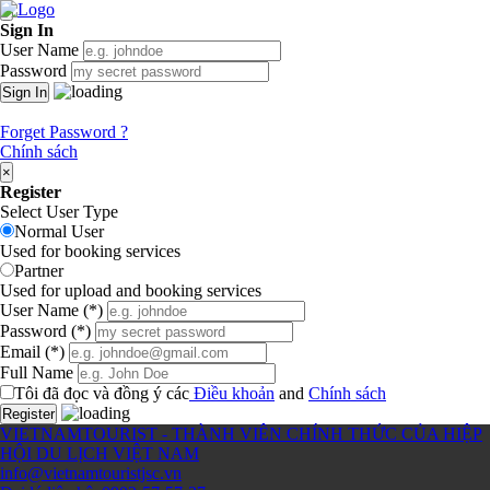
×
Sign In
User Name
Password
Forget Password ?
Chính sách
×
Register
Select User Type
Normal User
Used for booking services
Partner
Used for upload and booking services
User Name
(*)
Password
(*)
Email
(*)
Full Name
Tôi đã đọc và đồng ý các
Điều khoản
and
Chính sách
Register
VIETNAMTOURIST - THÀNH VIÊN CHÍNH THỨC CỦA HIỆP
HỘI DU LỊCH VIỆT NAM
info@vietnamtouristjsc.vn