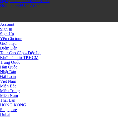
Đại lý liên hệ: 0902-57-57-37
Hotline: 0909-04-75-04
Account
Sign In
Sign Up
Yêu cầu tour
Giới thiệu
Điểm Đến
Tour Cao Cấp – Độc Lạ
Khởi hành từ TP.HCM
Trung Quốc
Hàn Quốc
Nhật Bản
Đài Loan
Việt Nam
Miền Bắc
Miền Trung
Miền Nam
Thái Lan
HONG KONG
Singapore
Dubai