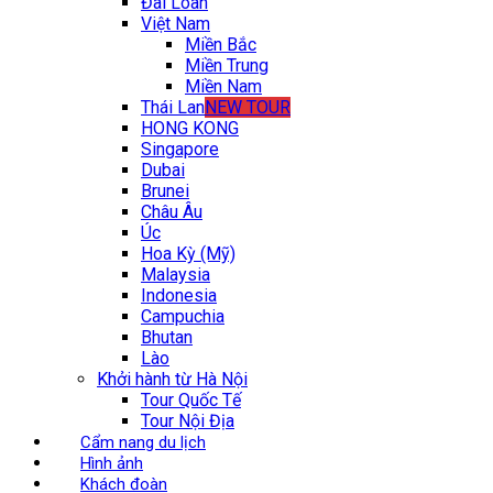
Đài Loan
Việt Nam
Miền Bắc
Miền Trung
Miền Nam
Thái Lan
NEW TOUR
HONG KONG
Singapore
Dubai
Brunei
Châu Âu
Úc
Hoa Kỳ (Mỹ)
Malaysia
Indonesia
Campuchia
Bhutan
Lào
Khởi hành từ Hà Nội
Tour Quốc Tế
Tour Nội Địa
Cẩm nang du lịch
Hình ảnh
Khách đoàn