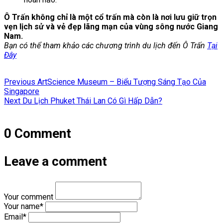
Ô Trấn không chỉ là một cổ trấn mà còn là nơi lưu giữ trọn
vẹn lịch sử và vẻ đẹp lãng mạn của vùng sông nước Giang
Nam.
Bạn có thể tham khảo các chương trình du lịch đến Ô Trấn
Tại
Đây
Điều
Previous
Previous
ArtScience Museum – Biểu Tượng Sáng Tạo Của
hướng
post:
Singapore
Next
Next
Du Lịch Phuket Thái Lan Có Gì Hấp Dẫn?
bài
post:
viết
0 Comment
Leave a comment
Your comment
Your name
*
Email
*