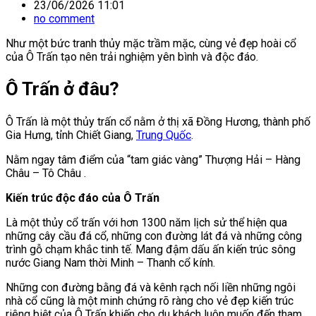
23/06/2026 11:01
no comment
Như một bức tranh thủy mặc trầm mặc, cùng vẻ đẹp hoài cổ
của Ô Trấn tạo nên trải nghiệm yên bình và độc đáo.
Ô Trấn ở đâu?
Ô Trấn là một thủy trấn cổ nằm ở thị xã Đồng Hương, thành phố
Gia Hưng, tỉnh Chiết Giang,
Trung Quốc
.
Nằm ngay tâm điểm của “tam giác vàng” Thượng Hải – Hàng
Châu – Tô Châu .
Kiến trúc độc đáo của Ô Trấn
Là một thủy cổ trấn với hơn 1300 năm lịch sử thể hiện qua
những cây cầu đá cổ, những con đường lát đá và những công
trình gỗ chạm khắc tinh tế. Mang đậm dấu ấn kiến trúc sông
nước Giang Nam thời Minh – Thanh cổ kính.
Những con đường bằng đá và kênh rạch nối liền những ngôi
nhà cổ cũng là một minh chứng rõ ràng cho vẻ đẹp kiến trúc
riêng biệt của Ô Trấn khiến cho du khách luôn muốn đến tham