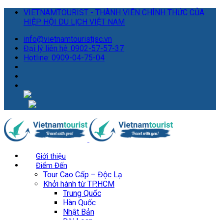
VIETNAMTOURIST - THÀNH VIÊN CHÍNH THỨC CỦA
HIỆP HỘI DU LỊCH VIỆT NAM
info@vietnamtouristjsc.vn
Đại lý liên hệ: 0902-57-57-37
Hotline: 0909-04-75-04
Giới thiệu
Điểm Đến
Tour Cao Cấp – Độc Lạ
Khởi hành từ TP.HCM
Trung Quốc
Hàn Quốc
Nhật Bản