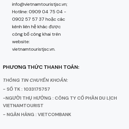
info@vietnamtouristjsc.vn;
Hotline: 0909 04 75 04 -
0902 57 57 37 hoặc các
kênh liên hệ khác được
công bố công khai trên
website:
vietnamtouristjsc.vn.
PHƯƠNG THỨC THANH TOÁN:
THÔNG TIN CHUYỂN KHOẢN:
- SỐ TK : 1033175757
-NGƯỜI THỤ HƯỞNG : CÔNG TY CỔ PHẦN DU LỊCH
VIETNAMTOURIST
- NGÂN HÀNG : VIETCOMBANK