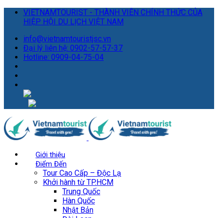
VIETNAMTOURIST - THÀNH VIÊN CHÍNH THỨC CỦA
HIỆP HỘI DU LỊCH VIỆT NAM
info@vietnamtouristjsc.vn
Đại lý liên hệ: 0902-57-57-37
Hotline: 0909-04-75-04
Giới thiệu
Điểm Đến
Tour Cao Cấp – Độc Lạ
Khởi hành từ TP.HCM
Trung Quốc
Hàn Quốc
Nhật Bản