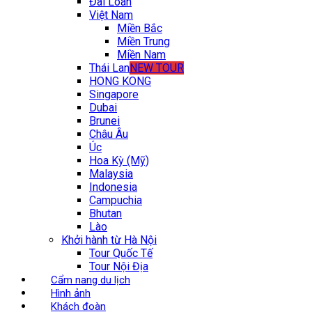
Đài Loan
Việt Nam
Miền Bắc
Miền Trung
Miền Nam
Thái Lan
NEW TOUR
HONG KONG
Singapore
Dubai
Brunei
Châu Âu
Úc
Hoa Kỳ (Mỹ)
Malaysia
Indonesia
Campuchia
Bhutan
Lào
Khởi hành từ Hà Nội
Tour Quốc Tế
Tour Nội Địa
Cẩm nang du lịch
Hình ảnh
Khách đoàn