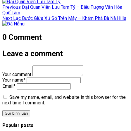
Điều
Previous
Previous
Đại Quan Viên Lưu Tam Tỷ – Biểu Tượng Văn Hóa
hướng
post:
Quế Lâm
Next
Next
Lạc Bước Giữa Xứ Sở Trên Mây – Khám Phá Bà Nà Hills
bài
post:
viết
0 Comment
Leave a comment
Your comment
Your name
*
Email
*
Save my name, email, and website in this browser for the
next time I comment.
Popular posts