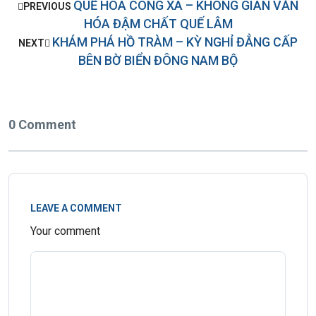
QUẾ HOA CÔNG XÃ – KHÔNG GIAN VĂN
PREVIOUS
HÓA ĐẬM CHẤT QUẾ LÂM
KHÁM PHÁ HỒ TRÀM – KỲ NGHỈ ĐẲNG CẤP
NEXT
BÊN BỜ BIỂN ĐÔNG NAM BỘ
0 Comment
LEAVE A COMMENT
Your comment