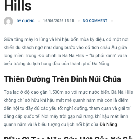
Hills
16/06/2026 15:15
NO COMMENT
BY
CƯỜNG
Giữa tầng mây lơ lửng và khí hậu bốn mùa kỳ diệu, có một nơi
khiến du khách ngỡ như đang bước vào cổ tích châu Âu giữa
lòng miền Trung.
Đó chính là Bà Nà Hills – “lá phổi xanh” và là
biểu tượng du lịch hàng đầu của thành phố Đà Nẵng.
Thiên Đường Trên Đỉnh Núi Chúa
Tọa lạc ở độ cao gần 1.500m so với mực nước biển, Bà Nà Hills
không chỉ sở hữu khí hậu mát mẻ quanh năm mà còn là điểm
đến hội tụ đầy đủ các yếu tố: nghỉ dưỡng, tham quan và giải trí
đẳng cấp quốc tế. Nơi mây trời gặp núi rừng, khí hậu mát lành
quanh năm và là biểu tượng du lịch nổi bật của
Đà Nẵng
.