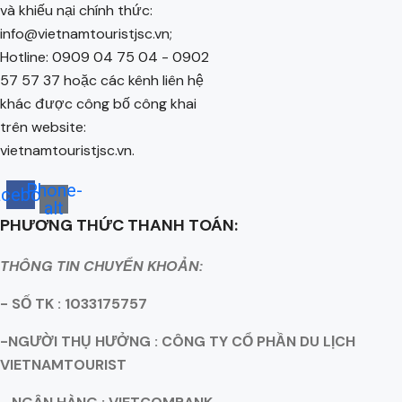
và khiếu nại chính thức:
info@vietnamtouristjsc.vn;
Hotline: 0909 04 75 04 - 0902
57 57 37 hoặc các kênh liên hệ
khác được công bố công khai
trên website:
vietnamtouristjsc.vn.
Phone-
acebook
alt
PHƯƠNG THỨC THANH TOÁN:
THÔNG TIN CHUYỂN KHOẢN:
- SỐ TK : 1033175757
-NGƯỜI THỤ HƯỞNG : CÔNG TY CỔ PHẦN DU LỊCH
VIETNAMTOURIST