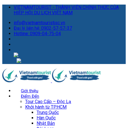
VIETNAMTOURIST - THÀNH VIÊN CHÍNH THỨC CỦA
HIỆP HỘI DU LỊCH VIỆT NAM
info@vietnamtouristjsc.vn
Đại lý liên hệ: 0902-57-57-37
Hotline: 0909-04-75-04
Giới thiệu
Điểm Đến
Tour Cao Cấp – Độc Lạ
Khởi hành từ TP.HCM
Trung Quốc
Hàn Quốc
Nhật Bản