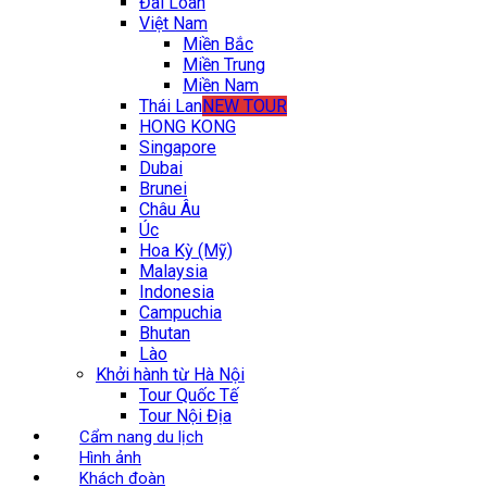
Đài Loan
Việt Nam
Miền Bắc
Miền Trung
Miền Nam
Thái Lan
NEW TOUR
HONG KONG
Singapore
Dubai
Brunei
Châu Âu
Úc
Hoa Kỳ (Mỹ)
Malaysia
Indonesia
Campuchia
Bhutan
Lào
Khởi hành từ Hà Nội
Tour Quốc Tế
Tour Nội Địa
Cẩm nang du lịch
Hình ảnh
Khách đoàn