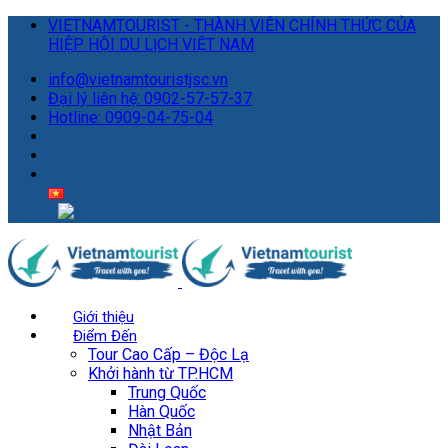
VIETNAMTOURIST - THÀNH VIÊN CHÍNH THỨC CỦA
HIỆP HỘI DU LỊCH VIỆT NAM
info@vietnamtouristjsc.vn
Đại lý liên hệ: 0902-57-57-37
Hotline: 0909-04-75-04
Giới thiệu
Điểm Đến
Tour Cao Cấp – Độc Lạ
Khởi hành từ TP.HCM
Trung Quốc
Hàn Quốc
Nhật Bản