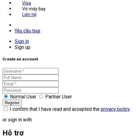
Visa
Vé máy bay
Liên hệ
Yêu cầu tour
Sign in
Sign up
Create an account
Normal User
Partner User
I confirm that I have read and accepted the
privacy policy
or sign in with
Hỗ trợ