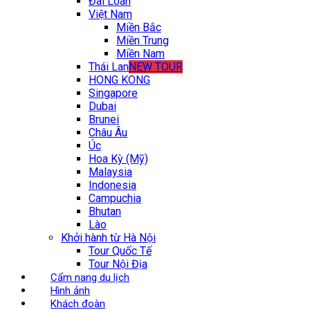
Đài Loan
Việt Nam
Miền Bắc
Miền Trung
Miền Nam
Thái Lan
NEW TOUR
HONG KONG
Singapore
Dubai
Brunei
Châu Âu
Úc
Hoa Kỳ (Mỹ)
Malaysia
Indonesia
Campuchia
Bhutan
Lào
Khởi hành từ Hà Nội
Tour Quốc Tế
Tour Nội Địa
Cẩm nang du lịch
Hình ảnh
Khách đoàn