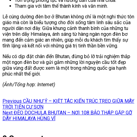
Tôn trọng phong tục và hướng dẫn của nhà chùa.
Tham gia với tâm thế thành kính và văn minh.
Lễ cúng dường đèn bơ ở Bhutan không chỉ là một nghi thức tôn
giáo mà còn là biểu tượng cho đời sống tâm linh sâu sắc của
người dân nơi đây. Giữa khung cảnh thanh bình của những tu
viện trên dãy Himalaya, ánh sáng từ hàng ngàn ngọn đèn bơ
mang đến cảm giác an nhiên, giúp mỗi du khách tìm thấy sự
tĩnh lặng và kết nối với những giá trị tinh thần bền vững.
Nếu có dịp đặt chân đến Bhutan, đừng bỏ lỡ trải nghiệm thắp
một ngọn đèn bơ và gửi gắm những lời nguyện cầu tốt đẹp
giữa vùng đất được xem là một trong những quốc gia hạnh
phúc nhất thế giới.
(Ảnh/Tổng hợp: Internet)
Điều
Previous
Previous
CẦU NHƯ Ý – KIỆT TÁC KIẾN TRÚC TREO GIỮA MÂY
hướng
post:
TRỜI TIÊN CƯ SƠN
Next
Next
ĐÈO DOCHULA BHUTAN – NƠI 108 BẢO THÁP GẶP GỠ
bài
post:
DÃY HIMALAYA HÙNG VĨ
viết