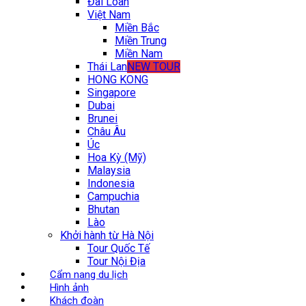
Đài Loan
Việt Nam
Miền Bắc
Miền Trung
Miền Nam
Thái Lan
NEW TOUR
HONG KONG
Singapore
Dubai
Brunei
Châu Âu
Úc
Hoa Kỳ (Mỹ)
Malaysia
Indonesia
Campuchia
Bhutan
Lào
Khởi hành từ Hà Nội
Tour Quốc Tế
Tour Nội Địa
Cẩm nang du lịch
Hình ảnh
Khách đoàn