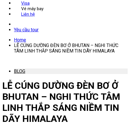
Visa
Vé máy bay
Liên hệ
Yêu cầu tour
Home
LỄ CÚNG DƯỜNG ĐÈN BƠ Ở BHUTAN – NGHI THỨC
TÂM LINH THẮP SÁNG NIỀM TIN DÃY HIMALAYA
BLOG
LỄ CÚNG DƯỜNG ĐÈN BƠ Ở
BHUTAN – NGHI THỨC TÂM
LINH THẮP SÁNG NIỀM TIN
DÃY HIMALAYA