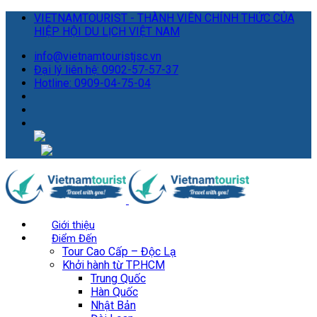
VIETNAMTOURIST - THÀNH VIÊN CHÍNH THỨC CỦA
HIỆP HỘI DU LỊCH VIỆT NAM
info@vietnamtouristjsc.vn
Đại lý liên hệ: 0902-57-57-37
Hotline: 0909-04-75-04
Giới thiệu
Điểm Đến
Tour Cao Cấp – Độc Lạ
Khởi hành từ TP.HCM
Trung Quốc
Hàn Quốc
Nhật Bản