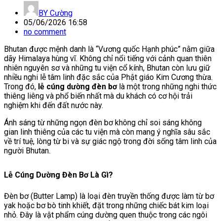
BY
Cường
05/06/2026 16:58
no comment
Bhutan được mệnh danh là “Vương quốc Hạnh phúc” nằm giữa
dãy Himalaya hùng vĩ. Không chỉ nổi tiếng với cảnh quan thiên
nhiên nguyên sơ và những tu viện cổ kính, Bhutan còn lưu giữ
nhiều nghi lễ tâm linh đặc sắc của Phật giáo Kim Cương thừa.
Trong đó,
lễ cúng dường đèn bơ
là một trong những nghi thức
thiêng liêng và phổ biến nhất mà du khách có cơ hội trải
nghiệm khi đến đất nước này.
Ánh sáng từ những ngọn đèn bơ không chỉ soi sáng không
gian linh thiêng của các tu viện mà còn mang ý nghĩa sâu sắc
về trí tuệ, lòng từ bi và sự giác ngộ trong đời sống tâm linh của
người Bhutan.
Lễ Cúng Dường Đèn Bơ Là Gì?
Đèn bơ (Butter Lamp) là loại đèn truyền thống được làm từ bơ
yak hoặc bơ bò tinh khiết, đặt trong những chiếc bát kim loại
nhỏ. Đây là vật phẩm cúng dường quen thuộc trong các ngôi