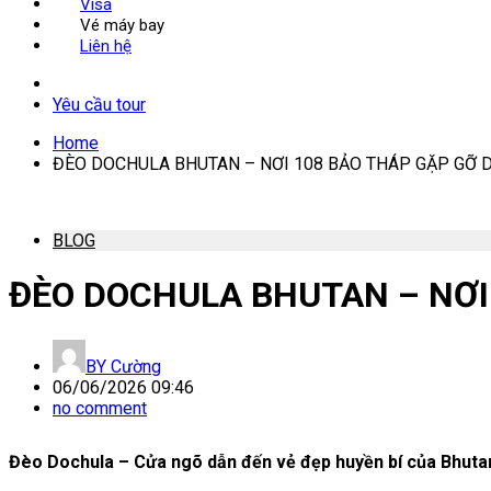
Visa
Vé máy bay
Liên hệ
Yêu cầu tour
Home
ĐÈO DOCHULA BHUTAN – NƠI 108 BẢO THÁP GẶP GỠ D
BLOG
ĐÈO DOCHULA BHUTAN – NƠI
BY
Cường
06/06/2026 09:46
no comment
Đèo Dochula – Cửa ngõ dẫn đến vẻ đẹp huyền bí của Bhuta