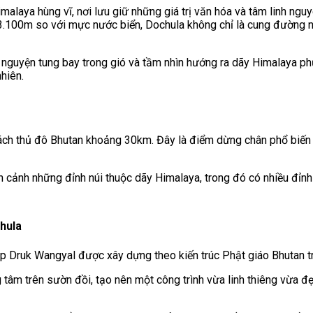
laya hùng vĩ, nơi lưu giữ những giá trị văn hóa và tâm linh ngu
.100m so với mực nước biển, Dochula không chỉ là cung đường nố
ầu nguyện tung bay trong gió và tầm nhìn hướng ra dãy Himalaya 
hiên.
 thủ đô Bhutan khoảng 30km. Đây là điểm dừng chân phổ biến của 
cảnh những đỉnh núi thuộc dãy Himalaya, trong đó có nhiều đỉnh 
hula
áp Druk Wangyal được xây dựng theo kiến trúc Phật giáo Bhutan t
tâm trên sườn đồi, tạo nên một công trình vừa linh thiêng vừa đẹ