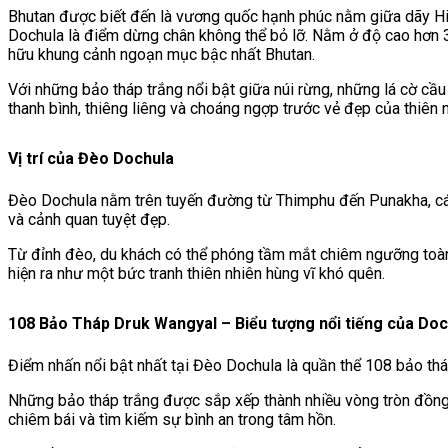
Bhutan được biết đến là vương quốc hạnh phúc nằm giữa dãy Hima
Dochula là điểm dừng chân không thể bỏ lỡ. Nằm ở độ cao hơn 3
hữu khung cảnh ngoạn mục bậc nhất Bhutan.
Với những bảo tháp trắng nổi bật giữa núi rừng, những lá cờ c
thanh bình, thiêng liêng và choáng ngợp trước vẻ đẹp của thiên n
Vị trí của Đèo Dochula
Đèo Dochula nằm trên tuyến đường từ Thimphu đến Punakha, cách
và cảnh quan tuyệt đẹp.
Từ đỉnh đèo, du khách có thể phóng tầm mắt chiêm ngưỡng toàn 
hiện ra như một bức tranh thiên nhiên hùng vĩ khó quên.
108 Bảo Tháp Druk Wangyal – Biểu tượng nổi tiếng của Doc
Điểm nhấn nổi bật nhất tại Đèo Dochula là quần thể 108 bảo th
Những bảo tháp trắng được sắp xếp thành nhiều vòng tròn đồng 
chiêm bái và tìm kiếm sự bình an trong tâm hồn.