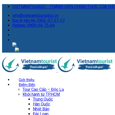
VIETNAMTOURIST - THÀNH VIÊN CHÍNH THỨC CỦA HIỆP
info@vietnamtouristjsc.vn
Đại lý liên hệ: 0902-57-57-37
Hotline: 0909-04-75-04
Giới thiệu
Điểm Đến
Tour Cao Cấp – Độc Lạ
Khởi hành từ TP.HCM
Trung Quốc
Hàn Quốc
Nhật Bản
Đài Loan