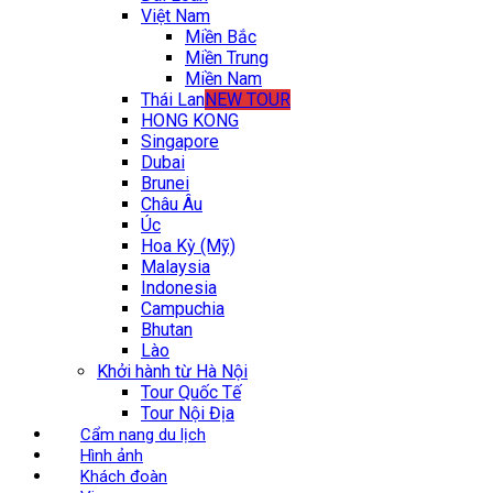
Việt Nam
Miền Bắc
Miền Trung
Miền Nam
Thái Lan
NEW TOUR
HONG KONG
Singapore
Dubai
Brunei
Châu Âu
Úc
Hoa Kỳ (Mỹ)
Malaysia
Indonesia
Campuchia
Bhutan
Lào
Khởi hành từ Hà Nội
Tour Quốc Tế
Tour Nội Địa
Cẩm nang du lịch
Hình ảnh
Khách đoàn