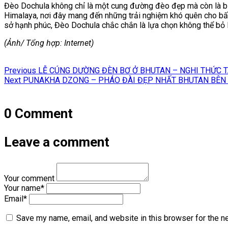
Đèo Dochula không chỉ là một cung đường đèo đẹp mà còn là biể
Himalaya, nơi đây mang đến những trải nghiệm khó quên cho bấ
sở hạnh phúc, Đèo Dochula chắc chắn là lựa chọn không thể bỏ l
(Ảnh/ Tổng hợp: Internet)
Điều
Previous
Previous
LỄ CÚNG DƯỜNG ĐÈN BƠ Ở BHUTAN – NGHI THỨC T
hướng
Next
post:
Next
PUNAKHA DZONG – PHÁO ĐÀI ĐẸP NHẤT BHUTAN BÊN
post:
bài
viết
0 Comment
Leave a comment
Your comment
Your name
*
Email
*
Save my name, email, and website in this browser for the n