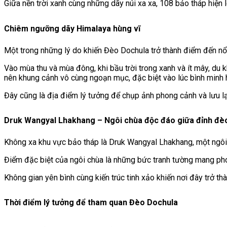
Giữa nền trời xanh cùng những dãy núi xa xa, 108 bảo tháp hiện 
Chiêm ngưỡng dãy Himalaya hùng vĩ
Một trong những lý do khiến Đèo Dochula trở thành điểm đến nổi 
Vào mùa thu và mùa đông, khi bầu trời trong xanh và ít mây, du k
nên khung cảnh vô cùng ngoạn mục, đặc biệt vào lúc bình minh
Đây cũng là địa điểm lý tưởng để chụp ảnh phong cảnh và lưu l
Druk Wangyal Lhakhang – Ngôi chùa độc đáo giữa đỉnh đè
Không xa khu vực bảo tháp là Druk Wangyal Lhakhang, một ngôi 
Điểm đặc biệt của ngôi chùa là những bức tranh tường mang phon
Không gian yên bình cùng kiến trúc tinh xảo khiến nơi đây trở t
Thời điểm lý tưởng để tham quan Đèo Dochula