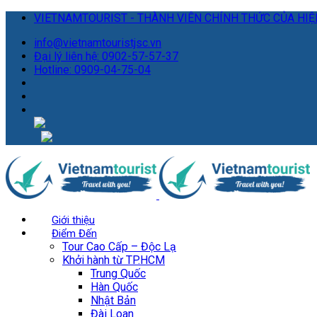
VIETNAMTOURIST - THÀNH VIÊN CHÍNH THỨC CỦA HIỆP
info@vietnamtouristjsc.vn
Đại lý liên hệ: 0902-57-57-37
Hotline: 0909-04-75-04
Giới thiệu
Điểm Đến
Tour Cao Cấp – Độc Lạ
Khởi hành từ TP.HCM
Trung Quốc
Hàn Quốc
Nhật Bản
Đài Loan