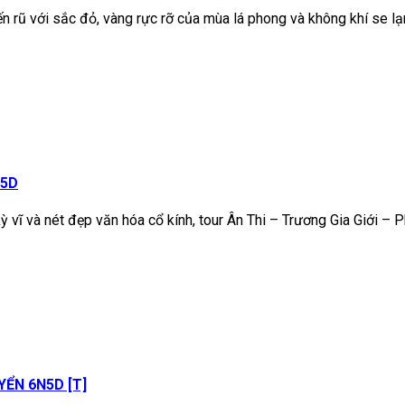
n rũ với sắc đỏ, vàng rực rỡ của mùa lá phong và không khí se l
N5D
ỳ vĩ và nét đẹp văn hóa cổ kính, tour Ân Thi – Trương Gia Giới –
ỂN 6N5D [T]