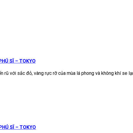
PHÚ SĨ – TOKYO
n rũ với sắc đỏ, vàng rực rỡ của mùa lá phong và không khí se l
PHÚ SĨ – TOKYO