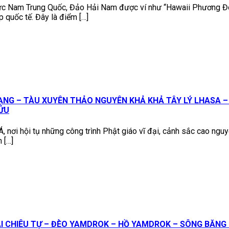
Nam Trung Quốc, Đảo Hải Nam được ví như “Hawaii Phương Đông”
 quốc tế. Đây là điểm […]
ẠNG – TÀU XUYÊN THẢO NGUYÊN KHẢ KHẢ TÂY LÝ LHASA – 
ỬU
u Á, nơi hội tụ những công trình Phật giáo vĩ đại, cảnh sắc cao 
 […]
ẠI CHIÊU TỰ – ĐÈO YAMDROK – HỒ YAMDROK – SÔNG BĂNG