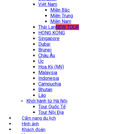
Việt Nam
Miền Bắc
Miền Trung
Miền Nam
Thái Lan
NEW TOUR
HONG KONG
Singapore
Dubai
Brunei
Châu Âu
Úc
Hoa Kỳ (Mỹ)
Malaysia
Indonesia
Campuchia
Bhutan
Lào
Khởi hành từ Hà Nội
Tour Quốc Tế
Tour Nội Địa
Cẩm nang du lịch
Hình ảnh
Khách đoàn