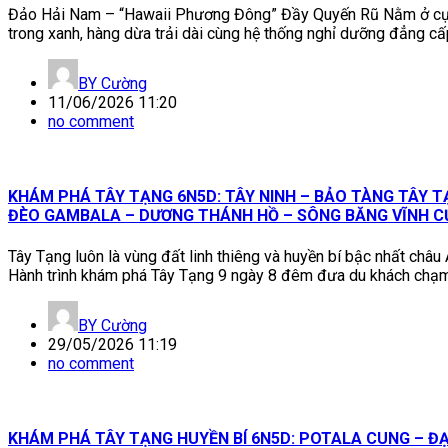
Đảo Hải Nam – “Hawaii Phương Đông” Đầy Quyến Rũ Nằm ở cực 
trong xanh, hàng dừa trải dài cùng hệ thống nghỉ dưỡng đẳng cấp
BY
Cường
11/06/2026 11:20
no comment
KHÁM PHÁ TÂY TẠNG 6N5D: TÂY NINH – BẢO TÀNG TÂY T
ĐÈO GAMBALA – DƯƠNG THÁNH HỒ – SÔNG BĂNG VĨNH C
Tây Tạng luôn là vùng đất linh thiêng và huyền bí bậc nhất châ
Hành trình khám phá Tây Tạng 9 ngày 8 đêm đưa du khách chạm
BY
Cường
29/05/2026 11:19
no comment
KHÁM PHÁ TÂY TẠNG HUYỀN BÍ 6N5D: POTALA CUNG – Đ