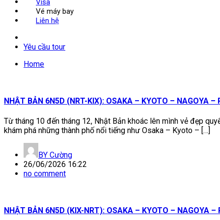
Visa
Vé máy bay
Liên hệ
Yêu cầu tour
Home
NHẬT BẢN 6N5D (NRT-KIX): OSAKA – KYOTO – NAGOYA – 
Từ tháng 10 đến tháng 12, Nhật Bản khoác lên mình vẻ đẹp quyế
khám phá những thành phố nổi tiếng như Osaka – Kyoto – […]
BY
Cường
26/06/2026 16:22
no comment
NHẬT BẢN 6N5D (KIX-NRT): OSAKA – KYOTO – NAGOYA – 