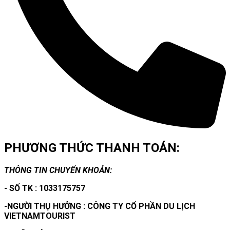
PHƯƠNG THỨC THANH TOÁN:
THÔNG TIN CHUYỂN KHOẢN:
- SỐ TK : 1033175757
-NGƯỜI THỤ HƯỞNG : CÔNG TY CỔ PHẦN DU LỊCH
VIETNAMTOURIST