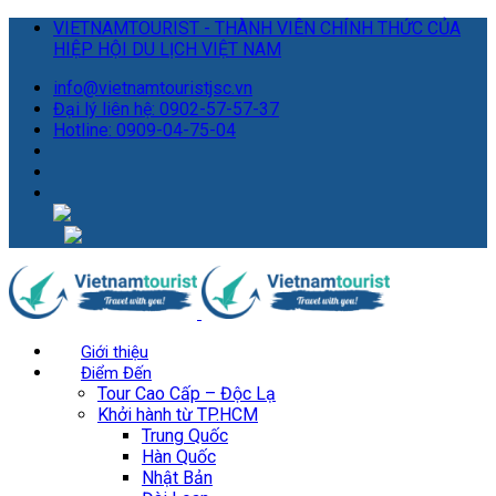
VIETNAMTOURIST - THÀNH VIÊN CHÍNH THỨC CỦA
HIỆP HỘI DU LỊCH VIỆT NAM
info@vietnamtouristjsc.vn
Đại lý liên hệ: 0902-57-57-37
Hotline: 0909-04-75-04
Giới thiệu
Điểm Đến
Tour Cao Cấp – Độc Lạ
Khởi hành từ TP.HCM
Trung Quốc
Hàn Quốc
Nhật Bản