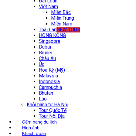
Đài Loan
Việt Nam
Miền Bắc
Miền Trung
Miền Nam
Thái Lan
NEW TOUR
HONG KONG
Singapore
Dubai
Brunei
Châu Âu
Úc
Hoa Kỳ (Mỹ)
Malaysia
Indonesia
Campuchia
Bhutan
Lào
Khởi hành từ Hà Nội
Tour Quốc Tế
Tour Nội Địa
Cẩm nang du lịch
Hình ảnh
Khách đoàn