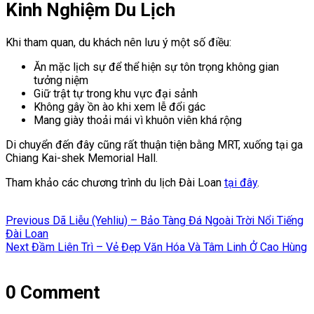
Kinh Nghiệm Du Lịch
Khi tham quan, du khách nên lưu ý một số điều:
Ăn mặc lịch sự để thể hiện sự tôn trọng không gian
tưởng niệm
Giữ trật tự trong khu vực đại sảnh
Không gây ồn ào khi xem lễ đổi gác
Mang giày thoải mái vì khuôn viên khá rộng
Di chuyển đến đây cũng rất thuận tiện bằng MRT, xuống tại ga
Chiang Kai-shek Memorial Hall.
Tham khảo các chương trình du lịch Đài Loan
tại đây
.
Điều
Previous
Previous
Dã Liễu (Yehliu) – Bảo Tàng Đá Ngoài Trời Nổi Tiếng
hướng
post:
Đài Loan
Next
Next
Đầm Liên Trì – Vẻ Đẹp Văn Hóa Và Tâm Linh Ở Cao Hùng
bài
post:
viết
0 Comment