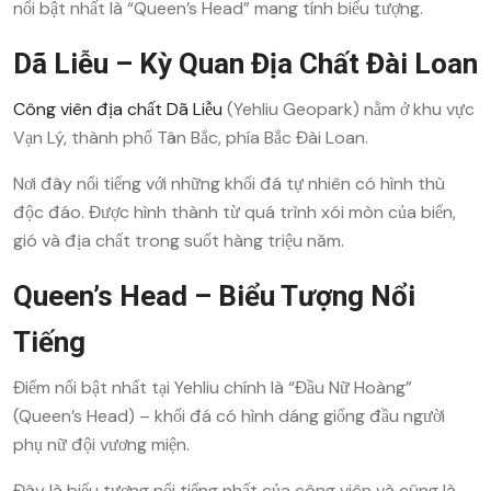
nổi bật nhất là “Queen’s Head” mang tính biểu tượng.
Dã Liễu – Kỳ Quan Địa Chất Đài Loan
Công viên địa chất Dã Liễu
(Yehliu Geopark) nằm ở khu vực
Vạn Lý, thành phố Tân Bắc, phía Bắc Đài Loan.
Nơi đây nổi tiếng với những khối đá tự nhiên có hình thù
độc đáo. Được hình thành từ quá trình xói mòn của biển,
gió và địa chất trong suốt hàng triệu năm.
Queen’s Head – Biểu Tượng Nổi
Tiếng
Điểm nổi bật nhất tại Yehliu chính là “Đầu Nữ Hoàng”
(Queen’s Head) – khối đá có hình dáng giống đầu người
phụ nữ đội vương miện.
Đây là biểu tượng nổi tiếng nhất của công viên và cũng là