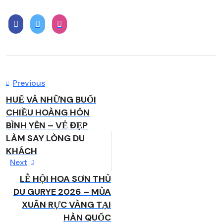
Điều
Previous
Previous
post:
hướng
HUẾ VÀ NHỮNG BUỔI
CHIỀU HOÀNG HÔN
bài
BÌNH YÊN – VẺ ĐẸP
viết
LÀM SAY LÒNG DU
KHÁCH
Next
Next
post:
LỄ HỘI HOA SƠN THÙ
DU GURYE 2026 – MÙA
XUÂN RỰC VÀNG TẠI
HÀN QUỐC