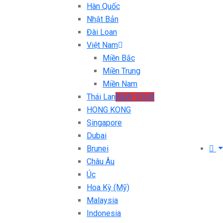
Hàn Quốc
Nhật Bản
Đài Loan
Việt Nam
Miền Bắc
Miền Trung
Miền Nam
Thái Lan
NEW TOUR
HONG KONG
Singapore
Dubai
Brunei
Châu Âu
Úc
Hoa Kỳ (Mỹ)
Malaysia
Indonesia