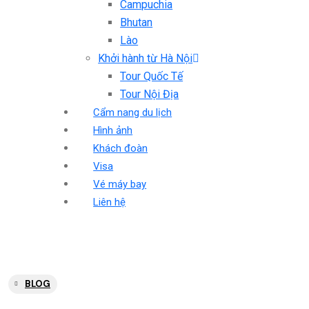
Campuchia
Bhutan
Lào
Khởi hành từ Hà Nội
Tour Quốc Tế
Tour Nội Địa
Cẩm nang du lịch
Hình ảnh
Khách đoàn
Visa
Vé máy bay
Liên hệ
BLOG