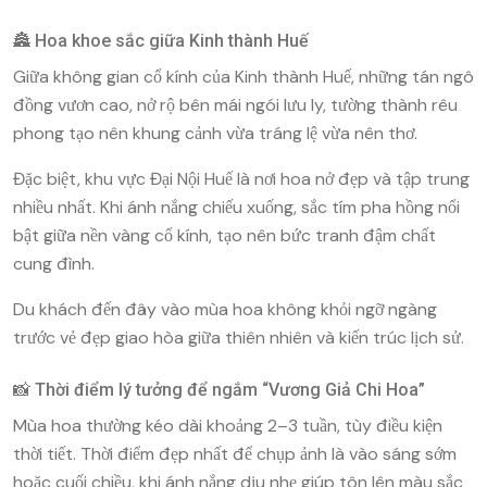
🏯 Hoa khoe sắc giữa Kinh thành Huế
Giữa không gian cổ kính của
Kinh thành Huế
, những tán ngô
đồng vươn cao, nở rộ bên mái ngói lưu ly, tường thành rêu
phong tạo nên khung cảnh vừa tráng lệ vừa nên thơ.
Đặc biệt, khu vực
Đại Nội Huế
là nơi hoa nở đẹp và tập trung
nhiều nhất. Khi ánh nắng chiếu xuống, sắc tím pha hồng nổi
bật giữa nền vàng cổ kính, tạo nên bức tranh đậm chất
cung đình.
Du khách đến đây vào mùa hoa không khỏi ngỡ ngàng
trước vẻ đẹp giao hòa giữa thiên nhiên và kiến trúc lịch sử.
📸 Thời điểm lý tưởng để ngắm “Vương Giả Chi Hoa”
Mùa hoa thường kéo dài khoảng 2–3 tuần, tùy điều kiện
thời tiết. Thời điểm đẹp nhất để chụp ảnh là vào sáng sớm
hoặc cuối chiều, khi ánh nắng dịu nhẹ giúp tôn lên màu sắc