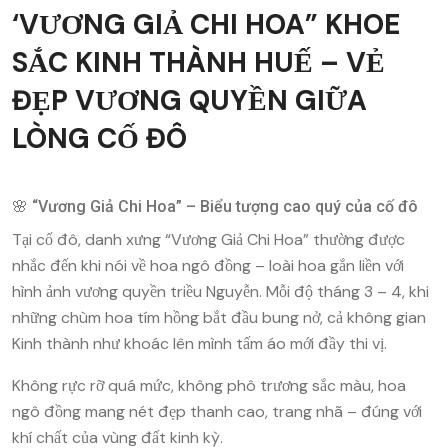
‘VƯƠNG GIẢ CHI HOA” KHOE
SẮC KINH THÀNH HUẾ – VẺ
ĐẸP VƯƠNG QUYỀN GIỮA
LÒNG CỐ ĐÔ
🌸 “Vương Giả Chi Hoa” – Biểu tượng cao quý của cố đô
Tại cố đô, danh xưng “Vương Giả Chi Hoa” thường được
nhắc đến khi nói về hoa ngô đồng – loài hoa gắn liền với
hình ảnh vương quyền triều Nguyễn. Mỗi độ tháng 3 – 4, khi
những chùm hoa tím hồng bắt đầu bung nở, cả không gian
Kinh thành như khoác lên mình tấm áo mới đầy thi vị.
Không rực rỡ quá mức, không phô trương sắc màu, hoa
ngô đồng mang nét đẹp thanh cao, trang nhã – đúng với
khí chất của vùng đất kinh kỳ.