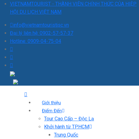
VIETNAMTOURIST - THÀNH VIÊN CHÍNH THỨC CỦA HIỆP
HỘI DU LỊCH VIỆT NAM
info@vietnamtouristjsc.vn
Đại lý liên hệ: 0902-57-57-37
Hotline: 0909-04-75-04
Giới thiệu
Điểm Đến
Tour Cao Cấp – Độc Lạ
Khởi hành từ TP.HCM
Trung Quốc