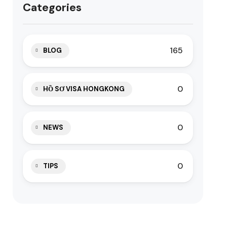
Categories
165
BLOG
0
HỒ SƠ VISA HONGKONG
0
NEWS
0
TIPS