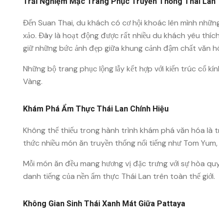
Trải Nghiệm Mặc Trang Phục Truyền Thống Thái Lan
Đến Suan Thai, du khách có cơ hội khoác lên mình những
xảo. Đây là hoạt động được rất nhiều du khách yêu thích 
giữ những bức ảnh đẹp giữa khung cảnh đậm chất văn h
Những bộ trang phục lộng lẫy kết hợp với kiến trúc cổ 
Vàng.
Khám Phá Ẩm Thực Thái Lan Chính Hiệu
Không thể thiếu trong hành trình khám phá văn hóa là t
thức nhiều món ăn truyền thống nổi tiếng như Tom Yum,
Mỗi món ăn đều mang hương vị đặc trưng với sự hòa quyệ
danh tiếng của nền ẩm thực Thái Lan trên toàn thế giới.
Không Gian Sinh Thái Xanh Mát Giữa Pattaya