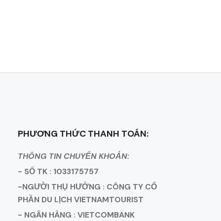
PHƯƠNG THỨC THANH TOÁN:
THÔNG TIN CHUYỂN KHOẢN:
- SỐ TK : 1033175757
-NGƯỜI THỤ HƯỞNG : CÔNG TY CỔ
PHẦN DU LỊCH VIETNAMTOURIST
- NGÂN HÀNG : VIETCOMBANK