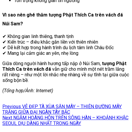
Tôn trọng không gian tín ngưỡng
Vì sao nên ghé thăm tượng Phật Thích Ca trên vách đá
Núi Sam?
✔ Không gian linh thiêng, thanh tịnh
✔ Kiến trúc – điêu khắc gắn liền với thiên nhiên
✔ Dễ kết hợp trong hành trình du lịch tâm linh Châu Đốc
✔ Mang lại cảm giác an yên, nhẹ lòng
Giữa dòng người hành hương tấp nập ở Núi Sam,
tượng Phật
Thích Ca trên vách đá
vẫn giữ cho mình một nét trầm lắng
rất riêng – như một lời nhắc nhẹ nhàng về sự tĩnh tại giữa cuộc
sống bộn bề.
(Tổng hợp/Ảnh: Internet)
Điều
Previous
Previous
VẺ ĐẸP TÀ XÙA SĂN MÂY – THIÊN ĐƯỜNG MÂY
hướng
post:
TRẮNG GIỮA ĐẠI NGÀN TÂY BẮC
Next
Next
NGẮM HOÀNG HÔN TRÊN SÔNG HÀN – KHOẢNH KHẮC
bài
post:
SEOUL DỊU DÀNG NHẤT TRONG NGÀY
viết