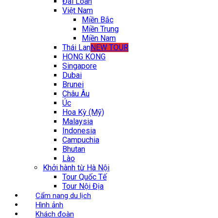
Đài Loan
Việt Nam
Miền Bắc
Miền Trung
Miền Nam
Thái Lan
NEW TOUR
HONG KONG
Singapore
Dubai
Brunei
Châu Âu
Úc
Hoa Kỳ (Mỹ)
Malaysia
Indonesia
Campuchia
Bhutan
Lào
Khởi hành từ Hà Nội
Tour Quốc Tế
Tour Nội Địa
Cẩm nang du lịch
Hình ảnh
Khách đoàn