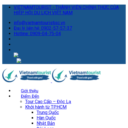
VIETNAMTOURIST - THÀNH VIÊN CHÍNH THỨC CỦA
HIỆP HỘI DU LỊCH VIỆT NAM
info@vietnamtouristjsc.vn
Đại lý liên hệ: 0902-57-57-37
Hotline: 0909-04-75-04
Giới thiệu
Điểm Đến
Tour Cao Cấp – Độc Lạ
Khởi hành từ TP.HCM
Trung Quốc
Hàn Quốc
Nhật Bản