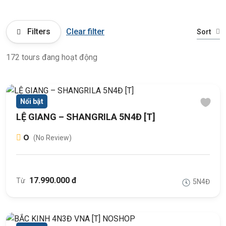
Filters
Clear filter
Sort
172 tours đang hoạt động
Nổi bật
LỆ GIANG – SHANGRILA 5N4Đ [T]
0
(No Review)
17.990.000 đ
Từ
5N4Đ