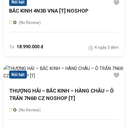
Nổi bật
BẮC KINH 4N3Đ VNA [T] NOSHOP
0
(No Review)
18.990.000 đ
Từ
4 ngày 3 đêm
Nổi bật
THƯỢNG HẢI – BẮC KINH – HÀNG CHÂU – Ô
TRẤN 7N6Đ CZ NOSHOP [T]
0
(No Review)