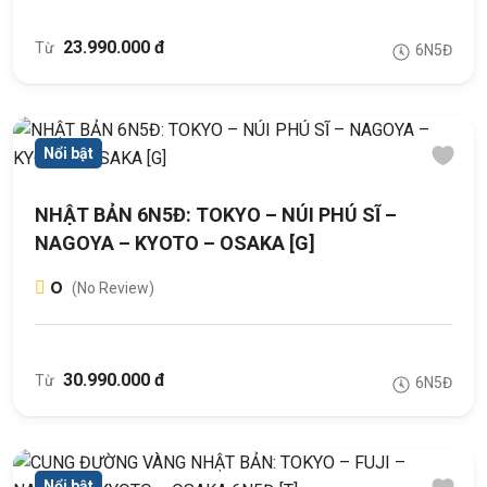
23.990.000 đ
Từ
6N5Đ
Nổi bật
NHẬT BẢN 6N5Đ: TOKYO – NÚI PHÚ SĨ –
NAGOYA – KYOTO – OSAKA [G]
0
(No Review)
30.990.000 đ
Từ
6N5Đ
Nổi bật