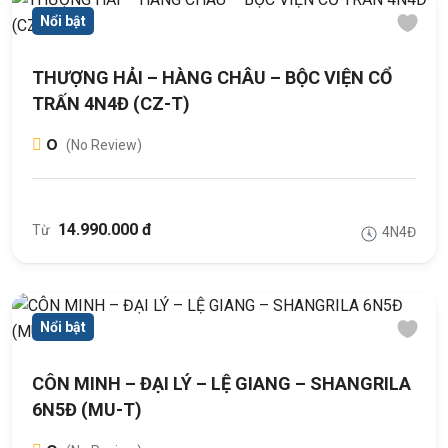
Nổi bật
THƯỢNG HẢI – HÀNG CHÂU – BỘC VIỆN CỔ
TRẤN 4N4Đ (CZ-T)
0
(No Review)
14.990.000 đ
Từ
4N4Đ
Nổi bật
CÔN MINH – ĐẠI LÝ – LỆ GIANG – SHANGRILA
6N5Đ (MU-T)