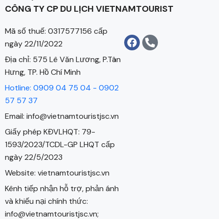
CÔNG TY CP DU LỊCH VIETNAMTOURIST
Mã số thuế: 0317577156 cấp
ngày 22/11/2022
Địa chỉ: 575 Lê Văn Lương, P.Tân
Hưng, TP. Hồ Chí Minh
Hotline: 0909 04 75 04 - 0902
57 57 37
Email: info@vietnamtouristjsc.vn
Giấy phép KĐVLHQT: 79-
1593/2023/TCDL-GP LHQT cấp
ngày 22/5/2023
Website: vietnamtouristjsc.vn
Kênh tiếp nhận hỗ trợ, phản ánh
và khiếu nại chính thức:
info@vietnamtouristjsc.vn;