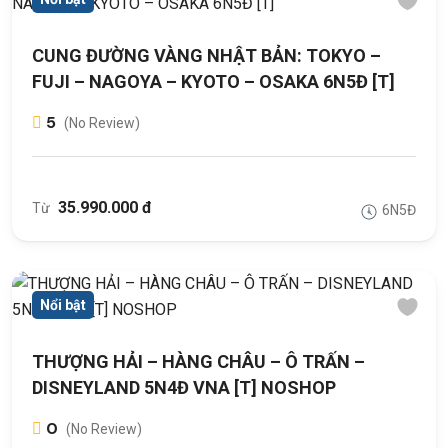
CUNG ĐƯỜNG VÀNG NHẬT BẢN: TOKYO –
FUJI – NAGOYA – KYOTO – OSAKA 6N5Đ [T]
5
(No Review)
35.990.000 đ
Từ
6N5Đ
Nổi bật
THƯỢNG HẢI – HÀNG CHÂU – Ô TRẤN –
DISNEYLAND 5N4Đ VNA [T] NOSHOP
0
(No Review)