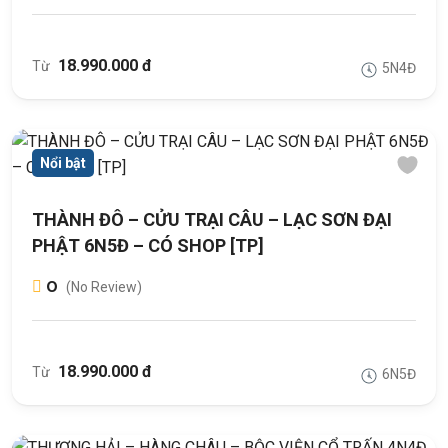
18.990.000 đ
Từ
5N4Đ
Nổi bật
THÀNH ĐÔ – CỬU TRẠI CÂU – LẠC SƠN ĐẠI
PHẬT 6N5Đ – CÓ SHOP [TP]
0
(No Review)
18.990.000 đ
Từ
6N5Đ