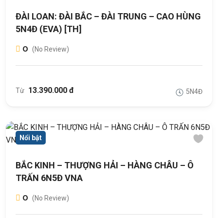
ĐÀI LOAN: ĐÀI BẮC – ĐÀI TRUNG – CAO HÙNG
5N4Đ (EVA) [TH]
0
(No Review)
13.390.000 đ
Từ
5N4Đ
Nổi bật
BẮC KINH – THƯỢNG HẢI – HÀNG CHÂU – Ô
TRẤN 6N5Đ VNA
0
(No Review)