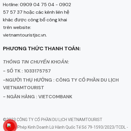
Hotline: 0909 04 75 04 - 0902
57 57 37 hoặc các kênh liên hệ
khác được công bố công khai
trên website:
vietnamtouristjsc.vn.
PHƯƠNG THỨC THANH TOÁN:
THÔNG TIN CHUYỂN KHOẢN:
- SỐ TK : 1033175757
-NGƯỜI THỤ HƯỞNG : CÔNG TY CỔ PHẦN DU LỊCH
VIETNAMTOURIST
- NGÂN HÀNG : VIETCOMBANK
©2023 CÔNG TY CỔ PHẦN DU LỊCH VIETNAMTOURIST
Giấy Phép Kinh Doanh Lữ Hành Quốc Tế Số 79-1593/2023/TCDL -