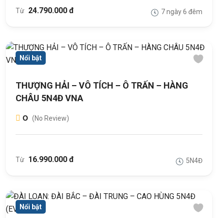
24.790.000 đ
Từ
7 ngày 6 đêm
Nổi bật
THƯỢNG HẢI – VÔ TÍCH – Ô TRẤN – HÀNG
CHÂU 5N4Đ VNA
0
(No Review)
16.990.000 đ
Từ
5N4Đ
Nổi bật