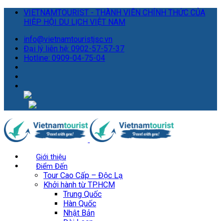
VIETNAMTOURIST - THÀNH VIÊN CHÍNH THỨC CỦA
HIỆP HỘI DU LỊCH VIỆT NAM
info@vietnamtouristjsc.vn
Đại lý liên hệ: 0902-57-57-37
Hotline: 0909-04-75-04
Giới thiệu
Điểm Đến
Tour Cao Cấp – Độc Lạ
Khởi hành từ TP.HCM
Trung Quốc
Hàn Quốc
Nhật Bản