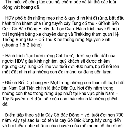
- Tìm hiểu về công tác cứu hộ, chăm sóc và tái thả các loài
động vật hoang dã.
- HDV phổ biến những mẹo nhỏ & quy định khi đi rừng, bắt đầu
hành trình khám phá rừng tuyến cây Tung cổ thụ - Ghềnh Bến
Cự - Gõ Bác Đồng – cây đa Lộc Giao: Hành trình này kết hợp
trải nghiệm bằng xe chuyên dụng và Trekking tham quan Hệ
Thống Rừng Già – Cổ Thụ & hệ thống rừng Nguyên Sinh
(khoảng 1.5-2 tiếng):
- Hành trình “lạc bước rừng Cát Tiên”, dưới sự dẫn dắt của
người HDV giàu kinh nghiệm, quý khách sẽ được chiêm
ngưỡng Cây Tung Cổ Thụ với tuổi đời 400 năm, bộ rễ nổi lên
mặt đất nhìn như những con đại mãng xà đang uốn lượn.
- Ghềnh Bến Cự hùng vĩ- Một trong những con thác nổi bật nhất
tại Nam Cát Tiện chính là thác Bến Cự. Nơi đây nằm trong
những con thác trong rừng đẹp nhất tại khu vực phía Nam –
Tây Nguyên. nét đặc sắc của con thác chính là những ghềnh
đá.
- Điểm tiếp theo sẽ là Cây Gõ Bác Đồng – với tuổi đời hơn 700
năm, vậy tại sao lại có tên là cây Gõ Bác Đồng, hãy cùng đến
và tìm hiểu, nghe những câu chuyện của mỗi ngọn cổ thụ ở nơi