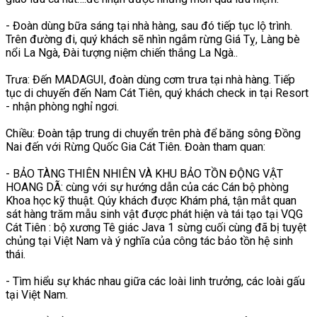
- Đoàn dùng bữa sáng tại nhà hàng, sau đó tiếp tục lộ trình.
Trên đường đi, quý khách sẽ nhìn ngắm rừng Giá Tỵ, Làng bè
nổi La Ngà, Đài tượng niệm chiến thắng La Ngà..
Trưa: Đến MADAGUI, đoàn dùng cơm trưa tại nhà hàng. Tiếp
tục di chuyến đến Nam Cát Tiên, quý khách check in tại Resort
- nhận phòng nghỉ ngơi.
Chiều: Đoàn tập trung di chuyển trên phà để băng sông Đồng
Nai đến với Rừng Quốc Gia Cát Tiên. Đoàn tham quan:
- BẢO TÀNG THIÊN NHIÊN VÀ KHU BẢO TỒN ĐỘNG VẬT
HOANG DÃ: cùng với sự hướng dẫn của các Cán bộ phòng
Khoa học kỹ thuật. Qúy khách được Khám phá, tận mắt quan
sát hàng trăm mẫu sinh vật được phát hiện và tái tạo tại VQG
Cát Tiên : bộ xương Tê giác Java 1 sừng cuối cùng đã bị tuyệt
chủng tại Việt Nam và ý nghĩa của công tác bảo tồn hệ sinh
thái.
- Tìm hiểu sự khác nhau giữa các loài linh trưởng, các loài gấu
tại Việt Nam.