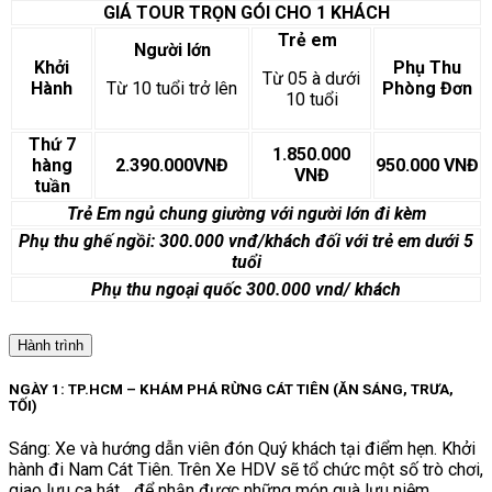
GIÁ TOUR TRỌN GÓI CHO 1 KHÁCH
Trẻ em
Người lớn
Khởi
Phụ Thu
Từ 05 à dưới
Hành
Từ 10 tuổi trở lên
Phòng Đơn
10 tuổi
Thứ 7
1.850.000
hàng
2.390.000VNĐ
950.000 VNĐ
VNĐ
tuần
Trẻ Em ngủ chung giường với người lớn đi kèm
Phụ thu ghế ngồi:
300.000 vnđ/khách
đối với trẻ em dưới 5
tuổi
Phụ thu ngoại quốc
300.000 vnd/ khách
Hành trình
NGÀY 1: TP.HCM – KHÁM PHÁ RỪNG CÁT TIÊN (ĂN SÁNG, TRƯA,
TỐI)
Sáng: Xe và hướng dẫn viên đón Quý khách tại điểm hẹn. Khởi
hành đi Nam Cát Tiên. Trên Xe HDV sẽ tổ chức một số trò chơi,
giao lưu ca hát….để nhận được những món quà lưu niệm.