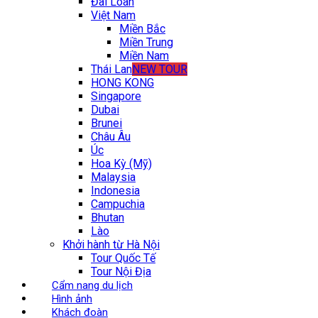
Đài Loan
Việt Nam
Miền Bắc
Miền Trung
Miền Nam
Thái Lan
NEW TOUR
HONG KONG
Singapore
Dubai
Brunei
Châu Âu
Úc
Hoa Kỳ (Mỹ)
Malaysia
Indonesia
Campuchia
Bhutan
Lào
Khởi hành từ Hà Nội
Tour Quốc Tế
Tour Nội Địa
Cẩm nang du lịch
Hình ảnh
Khách đoàn