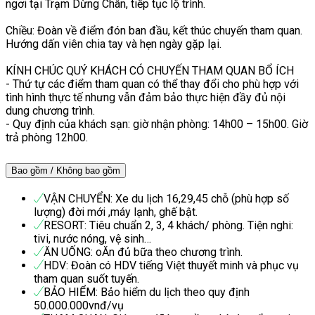
ngơi tại Trạm Dừng Chân, tiếp tục lộ trình.
Chiều: Đoàn về điểm đón ban đầu, kết thúc chuyến tham quan.
Hướng dấn viên chia tay và hẹn ngày gặp lại.
KÍNH CHÚC QUÝ KHÁCH CÓ CHUYẾN THAM QUAN BỔ ÍCH
- Thứ tự các điểm tham quan có thể thay đổi cho phù hợp với
tình hình thực tế nhưng vẫn đảm bảo thực hiện đầy đủ nội
dung chương trình.
- Quy định của khách sạn: giờ nhận phòng: 14h00 – 15h00. Giờ
trả phòng 12h00.
Bao gồm / Không bao gồm
VẬN CHUYỂN: Xe du lịch 16,29,45 chỗ (phù hợp số
lượng) đời mới ,máy lạnh, ghế bật.
RESORT: Tiêu chuẩn 2, 3, 4 khách/ phòng. Tiện nghi:
tivi, nước nóng, vệ sinh…
ĂN UỐNG: oĂn đủ bữa theo chương trình.
HDV: Đoàn có HDV tiếng Việt thuyết minh và phục vụ
tham quan suốt tuyến.
BẢO HIỂM: Bảo hiểm du lịch theo quy định
50.000.000vnđ/vụ