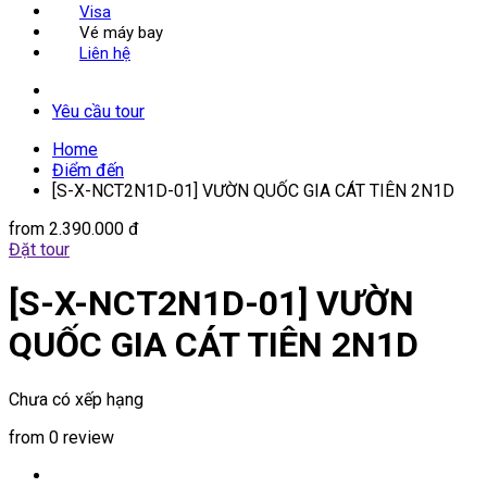
Visa
Vé máy bay
Liên hệ
Yêu cầu tour
Home
Điểm đến
[S-X-NCT2N1D-01] VƯỜN QUỐC GIA CÁT TIÊN 2N1D
from
2.390.000 đ
Đặt tour
[S-X-NCT2N1D-01] VƯỜN
QUỐC GIA CÁT TIÊN 2N1D
Chưa có xếp hạng
from 0 review