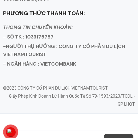
PHƯƠNG THỨC THANH TOÁN:
THÔNG TIN CHUYỂN KHOẢN:
- SỐ TK : 1033175757
-NGƯỜI THỤ HƯỞNG : CÔNG TY CỔ PHẦN DU LỊCH
VIETNAMTOURIST
- NGÂN HÀNG : VIETCOMBANK
©2023 CÔNG TY CỔ PHẦN DU LỊCH VIETNAMTOURIST
Giấy Phép Kinh Doanh Lữ Hành Quốc Tế Số 79-1593/2023/TCDL -
GP LHQT