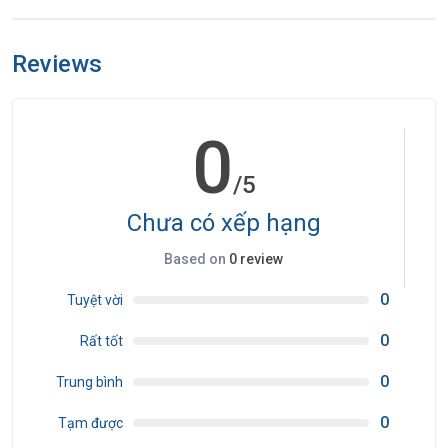
Phụ thu phòng đơn trong trường hợp khách đi 1 mình
Reviews
ĐỐI VỚI KHÁCH HÀNG CÓ MUA VÉ MÁY BAY:
0
• Người lớn và Trẻ em từ đủ 14 tuổi trở lên:
/5
+ Hộ chiếu gốc còn hạn sử dụng hoặc CMND/ thẻ căn cước bản
chính còn hạn sử dụng.
Chưa có xếp hạng
Based on
0 review
• Trẻ em từ 14 tuổi trở xuống:
0
Tuyệt vời
+ Passport bản chính còn hạn 06 tháng tính từ ngày cấp (cấp chung
0
Rất tốt
hoặc riêng với Bố Mẹ).
0
Trung bình
+ Giấy khai sinh bản chính hoặc bản sao có đóng mộc đỏ xác nhận
0
của chính quyền địa phương.
Tạm được