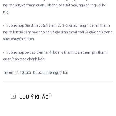
ngươig lớn, vé tham quan… không có suất ngủ, ngủ chung với bố
mẹ)
- Trường hợp Gia đình có 2 trẻ em 75% đi kèm, nâng 1 bé lên thành
người lớn để đảm bảo cho bé và gia đình thoải mái về giấc ngủ trong
suốt chuyến du lịch
- Trường hợp bé cao trên 1m4, bố mẹ thanh toán thêm phí tham
quan/cáp treo chênh lệch
Trẻ em từ 10 tuổi : Được tính là người lớn
LƯU Ý KHÁC
Giá Tour áp dụng cho ngày thường, không áp dụng Lễ/ Tết