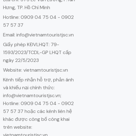
Hưng, TP. Hồ Chí Minh
Hotline: 0909 04 75 04 - 0902
57 57 37
Email: info@vietnamtouristjsc.vn
Giấy phép KĐVLHQT: 79-
1593/2023/TCDL-GP LHQT cấp
ngày 22/5/2023
Website: vietnamtouristjsc.vn
Kênh tiếp nhận hỗ trợ, phản ánh
và khiếu nại chính thức:
info@vietnamtouristjsc.vn;
Hotline: 0909 04 75 04 - 0902
57 57 37 hoặc các kênh liên hệ
khác được công bố công khai
trên website:
vietnamtouristjsc.vn.