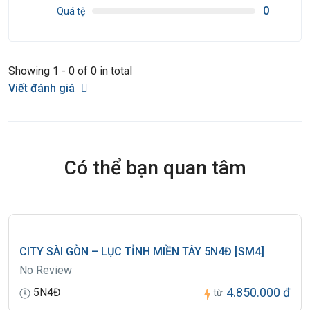
0
Quá tệ
• Riêng khách Việt Kiều hoặc Nước Ngoài:
+ Passport bản chính hoặc thẻ xanh kèm thị thực nhập cảnh, Các
Showing 1 - 0 of 0 in total
loại giấy tờ này phải có dấu nhập cảnh Việt Nam và còn giá trị sử
Viết đánh giá
dụng theo quy định của pháp luật Việt Nam
Có thể bạn quan tâm
CITY SÀI GÒN – LỤC TỈNH MIỀN TÂY 5N4Đ [SM4]
No Review
4.850.000 đ
5N4Đ
từ