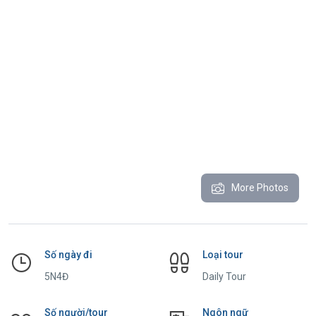
More Photos
Số ngày đi
Loại tour
5N4Đ
Daily Tour
Số người/tour
Ngôn ngữ