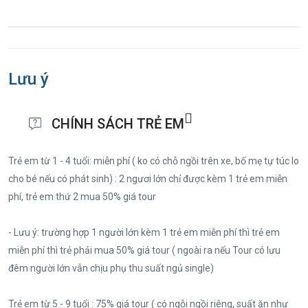
thưởng thức các món đặc sản miền tây, nghe những
làn điệu đàn ca tài tử mượt mà trên dòng sông
Hậu thơ mộng… Tàu cập bến Quý khách tự do khám
phá Tây Đô về đêm.
Lưu ý
CHÍNH SÁCH TRẺ EM
Trẻ em từ 1 - 4 tuổi: miễn phí ( ko có chỗ ngồi trên xe, bố mẹ tự túc lo
cho bé nếu có phát sinh) : 2 ngươi lớn chỉ được kèm 1 trẻ em miễn
phí, trẻ em thứ 2 mua 50% giá tour
- Lưu ý: trường hợp 1 người lớn kèm 1 trẻ em miễn phí thì trẻ em
miễn phí thì trẻ phải mua 50% giá tour ( ngoài ra nếu Tour có lưu
đêm người lớn vẫn chịu phụ thu suất ngủ single)
Trẻ em từ 5 - 9 tuổi : 75% giá tour ( có ngỗi ngồi riêng, suất ăn như