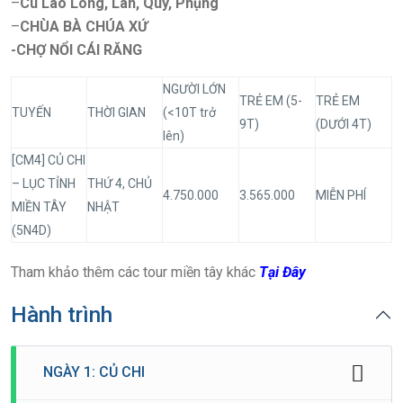
–
Cù Lao Long, Lân, Quy, Phụng
–
CHÙA BÀ CHÚA XỨ
-CHỢ NỔI CÁI RĂNG
NGƯỜI LỚN
TRẺ EM (5-
TRẺ EM
TUYẾN
THỜI GIAN
(<10T trở
9T)
(DƯỚI 4T)
lên)
[CM4] CỦ CHI
– LỤC TỈNH
THỨ 4, CHỦ
4.750.000
3.565.000
MIỄN PHÍ
MIỀN TÂY
NHẬT
(5N4D)
Tham khảo thêm các tour miền tây khác
Tại Đây
Hành trình
NGÀY 1: CỦ CHI