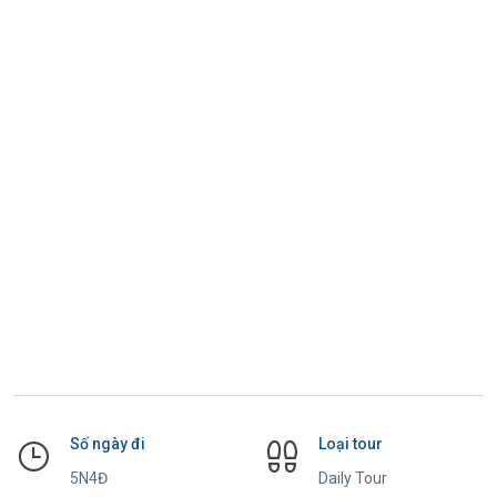
Số ngày đi
Loại tour
5N4Đ
Daily Tour