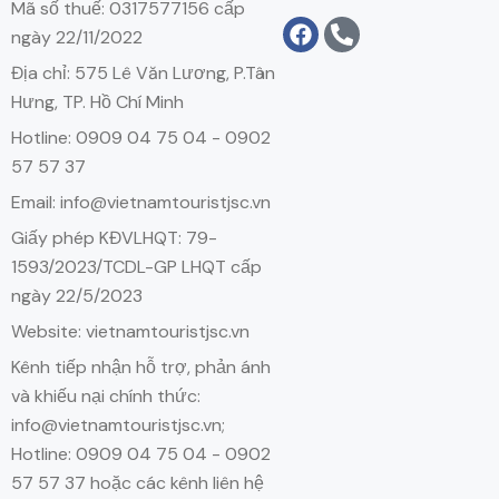
Mã số thuế: 0317577156 cấp
ngày 22/11/2022
Địa chỉ: 575 Lê Văn Lương, P.Tân
Hưng, TP. Hồ Chí Minh
Hotline: 0909 04 75 04 - 0902
57 57 37
Email: info@vietnamtouristjsc.vn
Giấy phép KĐVLHQT: 79-
1593/2023/TCDL-GP LHQT cấp
ngày 22/5/2023
Website: vietnamtouristjsc.vn
Kênh tiếp nhận hỗ trợ, phản ánh
và khiếu nại chính thức:
info@vietnamtouristjsc.vn;
Hotline: 0909 04 75 04 - 0902
57 57 37 hoặc các kênh liên hệ