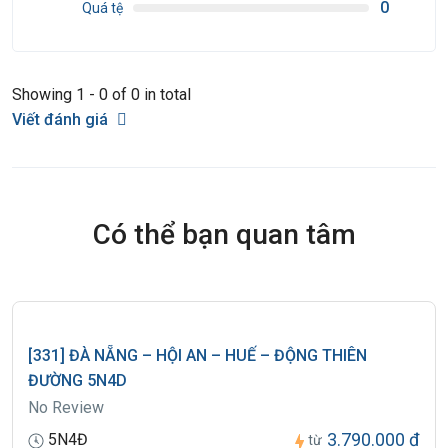
0
Quá tệ
Showing 1 - 0 of 0 in total
Viết đánh giá
Có thể bạn quan tâm
[331] ĐÀ NẴNG – HỘI AN – HUẾ – ĐỘNG THIÊN
ĐƯỜNG 5N4D
No Review
3.790.000 đ
5N4Đ
từ