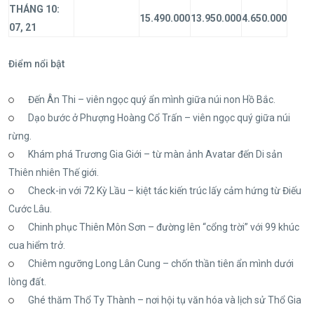
THÁNG 10:
15.490.000
13.950.000
4.650.000
07, 21
Điểm nổi bật
Đến Ân Thi – viên ngọc quý ẩn mình giữa núi non Hồ Bắc.
Dạo bước ở Phượng Hoàng Cổ Trấn – viên ngọc quý giữa núi
rừng.
Khám phá Trương Gia Giới – từ màn ảnh Avatar đến Di sản
Thiên nhiên Thế giới.
Check-in với 72 Kỳ Lầu – kiệt tác kiến trúc lấy cảm hứng từ Điếu
Cước Lâu.
Chinh phục Thiên Môn Sơn – đường lên “cổng trời” với 99 khúc
cua hiểm trở.
Chiêm ngưỡng Long Lân Cung – chốn thần tiên ẩn mình dưới
lòng đất.
Ghé thăm Thổ Ty Thành – nơi hội tụ văn hóa và lịch sử Thổ Gia