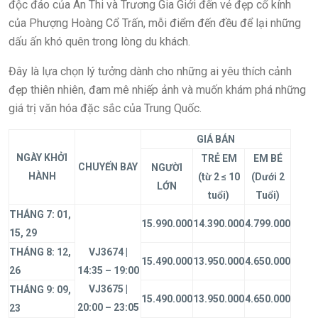
độc đáo của Ân Thi và Trương Gia Giới đến vẻ đẹp cổ kính
của Phượng Hoàng Cổ Trấn, mỗi điểm đến đều để lại những
dấu ấn khó quên trong lòng du khách.
Đây là lựa chọn lý tưởng dành cho những ai yêu thích cảnh
đẹp thiên nhiên, đam mê nhiếp ảnh và muốn khám phá những
giá trị văn hóa đặc sắc của Trung Quốc.
GIÁ BÁN
NGÀY KHỞI
TRẺ EM
EM BÉ
CHUYẾN BAY
NGƯỜI
HÀNH
(từ 2 ≤ 10
(Dưới 2
LỚN
tuổi)
Tuổi)
THÁNG 7: 01,
15.990.000
14.390.000
4.799.000
15, 29
THÁNG 8: 12,
VJ3674 |
15.490.000
13.950.000
4.650.000
26
14:35 – 19:00
VJ3675 |
THÁNG 9: 09,
15.490.000
13.950.000
4.650.000
20:00 – 23:05
23