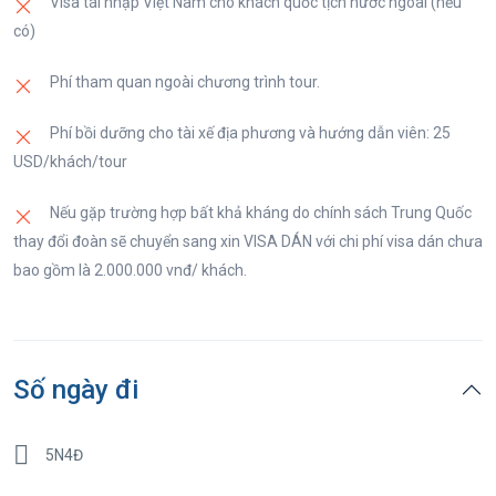
phòng, nghỉ ngơi. Nghỉ đêm tại Ân Thi.
Visa tái nhập Việt Nam cho khách quốc tịch nước ngoài (nếu
có)
Phí tham quan ngoài chương trình tour.
Phí bồi dưỡng cho tài xế địa phương và hướng dẫn viên: 25
USD/khách/tour
Nếu gặp trường hợp bất khả kháng do chính sách Trung Quốc
thay đổi đoàn sẽ chuyển sang xin VISA DÁN với chi phí visa dán chưa
bao gồm là 2.000.000 vnđ/ khách.
Số ngày đi
5N4Đ