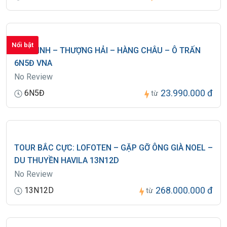
Nổi bật
BẮC KINH – THƯỢNG HẢI – HÀNG CHÂU – Ô TRẤN
6N5Đ VNA
No Review
23.990.000 đ
6N5Đ
từ
TOUR BẮC CỰC: LOFOTEN – GẶP GỠ ÔNG GIÀ NOEL –
DU THUYỀN HAVILA 13N12D
No Review
268.000.000 đ
13N12D
từ