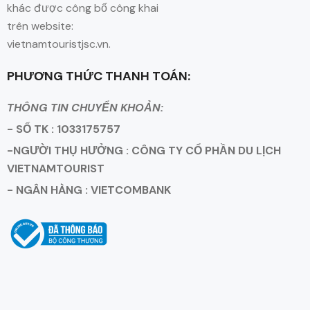
khác được công bố công khai
trên website:
vietnamtouristjsc.vn.
PHƯƠNG THỨC THANH TOÁN:
THÔNG TIN CHUYỂN KHOẢN:
- SỐ TK : 1033175757
-NGƯỜI THỤ HƯỞNG : CÔNG TY CỔ PHẦN DU LỊCH
VIETNAMTOURIST
- NGÂN HÀNG : VIETCOMBANK