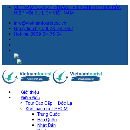
VIETNAMTOURIST - THÀNH VIÊN CHÍNH THỨC CỦA
HIỆP HỘI DU LỊCH VIỆT NAM
info@vietnamtouristjsc.vn
Đại lý liên hệ: 0902-57-57-37
Hotline: 0909-04-75-04
Giới thiệu
Điểm Đến
Tour Cao Cấp – Độc Lạ
Khởi hành từ TP.HCM
Trung Quốc
Hàn Quốc
Nhật Bản