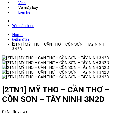
Visa
Vé máy bay
Liên hệ
Yêu cầu tour
Home
Điểm đến
[2TN1] MỸ THO – CẦN THƠ – CỒN SƠN – TÂY NINH
3N2D
[2TN1] MỸ THO – CẦN THƠ –
CỒN SƠN – TÂY NINH 3N2D
0
(No Review)