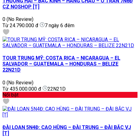
THƯỢNG HẢI – BẮC KINH – HÀNG CHÂU – Ô TRẤN 7N6Đ
CZ NOSHOP [T]
0
(No Review)
Từ
24.790.000 đ
7 ngày 6 đêm
TOUR TRUNG MỸ: COSTA RICA – NICARAGUA – EL
SALVADOR – GUATEMALA – HONDURAS – BELIZE
22N21D
0
(No Review)
Từ
435.000.000 đ
22N21D
Nổi bật
ĐÀI LOAN 5N4Đ: CAO HÙNG – ĐÀI TRUNG – ĐÀI BẮC VJ
[T]