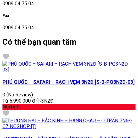
0909 04 75 04
Fax
0909 04 75 04
Có thể bạn quan tâm
PHÚ QUỐC – SAFARI – RẠCH VẸM 3N2Đ [S-B-PQ3N2D-03]
0
(No Review)
Từ
5.990.000 đ
3N2Đ
Nổi bật