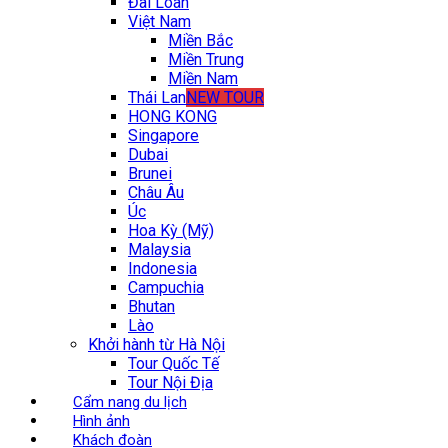
Đài Loan
Việt Nam
Miền Bắc
Miền Trung
Miền Nam
Thái Lan
NEW TOUR
HONG KONG
Singapore
Dubai
Brunei
Châu Âu
Úc
Hoa Kỳ (Mỹ)
Malaysia
Indonesia
Campuchia
Bhutan
Lào
Khởi hành từ Hà Nội
Tour Quốc Tế
Tour Nội Địa
Cẩm nang du lịch
Hình ảnh
Khách đoàn