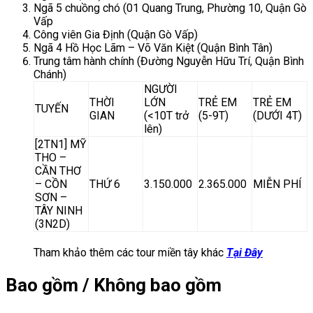
Ngã 5 chuồng chó (01 Quang Trung, Phường 10, Quận Gò
Vấp
Công viên Gia Định (Quận Gò Vấp)
Ngã 4 Hồ Học Lãm – Võ Văn Kiệt (Quận Bình Tân)
Trung tâm hành chính (Đường Nguyễn Hữu Trí, Quận Bình
Chánh)
NGƯỜI
THỜI
LỚN
TRẺ EM
TRẺ EM
TUYẾN
GIAN
(<10T trở
(5-9T)
(DƯỚI 4T)
lên)
[2TN1] MỸ
THO –
CẦN THƠ
– CỒN
THỨ 6
3.150.000
2.365.000
MIỄN PHÍ
SƠN –
TÂY NINH
(3N2D)
Tham khảo thêm các tour miền tây khác
Tại Đây
Bao gồm / Không bao gồm