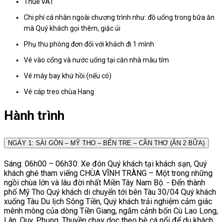
Thuế VAT
Chi phí cá nhân ngoài chương trình như: đồ uống trong bữa ăn
mà Quý khách gọi thêm, giặc ủi
Phụ thu phòng đơn đối với khách đi 1 mình
Vé vào cổng và nước uống tại căn nhà màu tím
Vé máy bay khứ hồi (nếu có)
Vé cáp treo chùa Hang
Hành trình
NGÀY 1: SÀI GÒN – MỸ THO – BẾN TRE – CẦN THƠ (ĂN 2 BỮA)
Sáng: 06h00 – 06h30: Xe đón Quý khách tại khách sạn, Quý
khách ghé tham viếng CHÙA VĨNH TRÀNG – Một trong những
ngồi chùa lớn và lâu đời nhất Miền Tây Nam Bộ. - Đến thành
phố Mỹ Tho Quý khách di chuyển tới bên Tàu 30/04 Quý khách
xuống Tàu Du lịch Sông Tiền, Quý khách trải nghiệm cảm giác
mênh mông của dòng Tiền Giang, ngắm cảnh bốn Cù Lao Long,
Lân, Quy, Phụng. Thuyền chạy dọc theo bè cá nổi để du khách