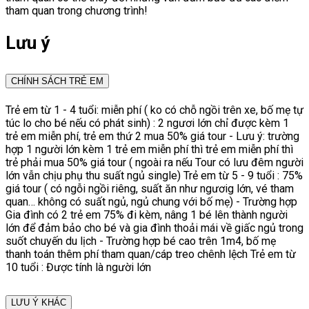
tham quan trong chương trình!
Lưu ý
CHÍNH SÁCH TRẺ EM
Trẻ em từ 1 - 4 tuổi: miễn phí ( ko có chỗ ngồi trên xe, bố mẹ tự
túc lo cho bé nếu có phát sinh) : 2 ngươi lớn chỉ được kèm 1
trẻ em miễn phí, trẻ em thứ 2 mua 50% giá tour - Lưu ý: trường
hợp 1 người lớn kèm 1 trẻ em miễn phí thì trẻ em miễn phí thì
trẻ phải mua 50% giá tour ( ngoài ra nếu Tour có lưu đêm người
lớn vẫn chịu phụ thu suất ngủ single) Trẻ em từ 5 - 9 tuổi : 75%
giá tour ( có ngỗi ngồi riêng, suất ăn như ngươig lớn, vé tham
quan… không có suất ngủ, ngủ chung với bố mẹ) - Trường hợp
Gia đình có 2 trẻ em 75% đi kèm, nâng 1 bé lên thành người
lớn để đảm bảo cho bé và gia đình thoải mái về giấc ngủ trong
suốt chuyến du lịch - Trường hợp bé cao trên 1m4, bố mẹ
thanh toán thêm phí tham quan/cáp treo chênh lệch Trẻ em từ
10 tuổi : Được tính là người lớn
LƯU Ý KHÁC