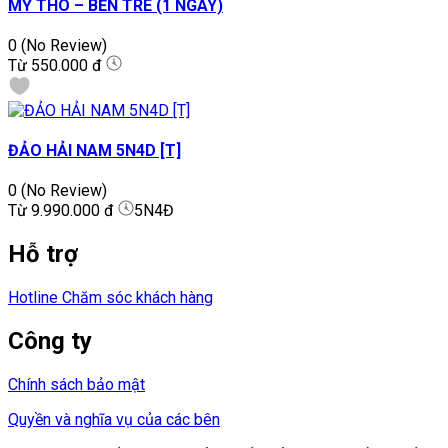
MỸ THO – BẾN TRE (1 NGÀY)
0
(No Review)
Từ
550.000 đ
ĐẢO HẢI NAM 5N4D [T]
0
(No Review)
Từ
9.990.000 đ
5N4Đ
Hỗ trợ
Hotline Chăm sóc khách hàng
Công ty
Chính sách bảo mật
Quyền và nghĩa vụ của các bên