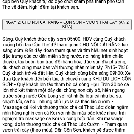
cập bến Quý khách tự do dạo chơi khám phá thành phố Cần
Thơ về đêm. Nghỉ đêm tại khách sạn.
NGÀY 2: CHỢ NỔI CÁI RĂNG – CỒN SƠN – VƯỜN TRÁI CÂY (ĂN 2
BỮA)
Sáng: Quý khách thức dậy sớm 05h00: HDV cùng Quý khách
xuống bến tàu Cần Thơ để tham quan CHỢ NỔI CÁI RĂNG lúc
sáng sớm. Đến đây đoàn tham quan và tìm hiểu nét sinh hoạt
đặc trưng của cư dân miền sông nước, nơi hàng trăm chiếc
thuyền, tàu buôn bán trao đổi hàng hóa, đặc sản địa phương,
du khách cùng mua bán với thương nhân miền tây. 7h15- 7h30:
Quý khách trở về đất liền. Quý khách dùng bữa sáng 09h00: Xe
đưa Quý khách đến bến tàu, di chuyển sang KHU DU LỊCH CỒN
SƠN: - Quý khách lên tàu thăm bè cá sông Hậu: Trên 30 bè cá
lớn nhỏ kết thành một dãy dài chừng non cây số, hiên ngang
trước sóng nước Cửu Long với rất nhiều loại cá như ba sa,
chạch lấu, cá hô… nhưng chủ lực là cá thác lác cườm. -
Massage cá Koi và thưởng thức chả cá Thác Lác: đoàn ngắm
nhìn hàng nghìn con cá Koi với nhiều màu sắc khác nhau, trải
nghiệm trò massage cá Koi vô cùng hấp dẫn. Khi massage
xong, đoàn thưởng thức chả cá Thác Lác Cườm. - Tham quan
vườn trái cây (theo mùa): Đến Cồn Sơn, khách sẽ được thăm