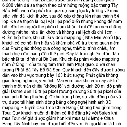
6.688 viên đá sa thạch theo cảm hứng ruộng bậc thang Tây
Bắc. Mỗi viên đá phải trải qua sự sàng lọc kỹ lưỡng về màu
sắc, vân đá, kích thước, sau đó xếp chồng lên nhau thành 54
lớp. Đá sa thạch là loại vật liệu phổ biến nhưng không dễ nắm
bắt, đòi hỏi người thợ phải chạm khắc tỉ mỉ để tạo nên những
đường nét hài hòa, ăn khớp và không sai lệch dù chỉ 1cm. -
Điểm tiếp theo, khu chiếu video mapping ( Nhà Mái Vòm) Quý
khách có cơ hội tìm hiểu và khám phá vũ trụ trong quan niệm
của Phật giáo thông qua công nghệ, thiết bị trình chiếu, âm
thanh hiện đại hàng đầu thế giới. Đây là trải nghiệm độc đáo
bậc nhất tại đỉnh núi Bà Đen. Khu chiếu phim video mapping
nằm ở tầng 1 của trung tâm triển lãm Phật giáo, dưới chân
tượng Phật Bà Tây Bổ Đà Sơn. Quý khách đến đây được hướng
dẫn vào khu vực trưng bày 163 bức tượng Phật giữa không
gian trang nghiêm, yên tĩnh. Mái vòm của khu vực này sẽ trở
thành một màn chiếu “khổng lồ” với đường kính 20 m, độ phân
giải Dome đến 16 triệu pixel (tương đương 26 triệu pixel của
màn ảnh thông thường). Ở khu trưng bày, sự vận động của vũ
trụ được tái hiện sinh động bằng công nghệ hình ảnh 3D
mapping. - Tuyến Cáp Treo Chùa Hang ( không bao gồm trong
Tour, Quý khách muốn đi thêm có thể đăng ký với Sales khi
mua Tour để giá được gỉảm hơn khi mua tại điểm) + Chùa
Hang Tây Ninh hay còn được biết đến với tên gọi khác là Linh