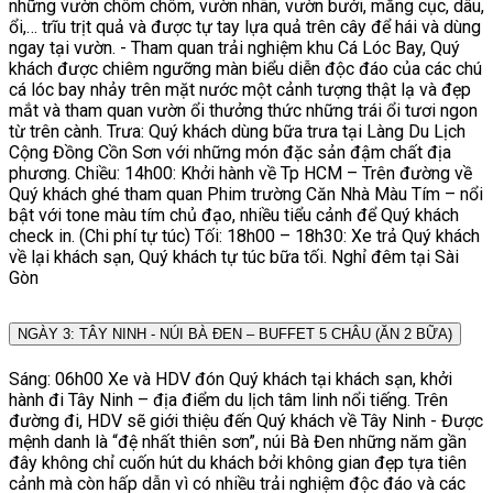
những vườn chôm chôm, vườn nhãn, vườn bưởi, măng cục, dâu,
ổi,… trĩu trịt quả và được tự tay lựa quả trên cây để hái và dùng
ngay tại vườn. - Tham quan trải nghiệm khu Cá Lóc Bay, Quý
khách được chiêm ngưỡng màn biểu diễn độc đáo của các chú
cá lóc bay nhảy trên mặt nước một cảnh tượng thật lạ và đẹp
mắt và tham quan vườn ổi thưởng thức những trái ổi tươi ngon
từ trên cành. Trưa: Quý khách dùng bữa trưa tại Làng Du Lịch
Cộng Đồng Cồn Sơn với những món đặc sản đậm chất địa
phương. Chiều: 14h00: Khởi hành về Tp HCM – Trên đường về
Quý khách ghé tham quan Phim trường Căn Nhà Màu Tím – nổi
bật với tone màu tím chủ đạo, nhiều tiểu cảnh để Quý khách
check in. (Chi phí tự túc) Tối: 18h00 – 18h30: Xe trả Quý khách
về lại khách sạn, Quý khách tự túc bữa tối. Nghỉ đêm tại Sài
Gòn
NGÀY 3: TÂY NINH - NÚI BÀ ĐEN – BUFFET 5 CHÂU (ĂN 2 BỮA)
Sáng: 06h00 Xe và HDV đón Quý khách tại khách sạn, khởi
hành đi Tây Ninh – địa điểm du lịch tâm linh nổi tiếng. Trên
đường đi, HDV sẽ giới thiệu đến Quý khách về Tây Ninh - Được
mệnh danh là “đệ nhất thiên sơn”, núi Bà Đen những năm gần
đây không chỉ cuốn hút du khách bởi không gian đẹp tựa tiên
cảnh mà còn hấp dẫn vì có nhiều trải nghiệm độc đáo và các