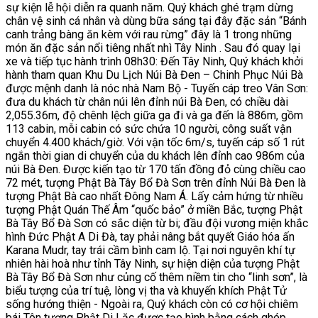
sự kiện lễ hội diễn ra quanh năm. Quý khách ghé trạm dừng
chân vệ sinh cá nhân và dùng bữa sáng tại đây đặc sản “Bánh
canh trảng bàng ăn kèm với rau rừng” đây là 1 trong những
món ăn đặc sản nổi tiêng nhất nhì Tây Ninh . Sau đó quay lại
xe và tiếp tục hành trình 08h30: Đến Tây Ninh, Quý khách khởi
hành tham quan Khu Du Lịch Núi Bà Đen – Chinh Phục Núi Bà
được mệnh danh là nóc nhà Nam Bộ - Tuyến cáp treo Vân Sơn:
đưa du khách từ chân núi lên đỉnh núi Bà Đen, có chiều dài
2,055.36m, độ chênh lệch giữa ga đi và ga đến là 886m, gồm
113 cabin, mỗi cabin có sức chứa 10 người, công suất vận
chuyển 4.400 khách/giờ. Với vận tốc 6m/s, tuyến cáp số 1 rút
ngắn thời gian di chuyển của du khách lên đỉnh cao 986m của
núi Bà Đen. Được kiến tạo từ 170 tấn đồng đỏ cùng chiều cao
72 mét, tượng Phật Bà Tây Bổ Đà Sơn trên đỉnh Núi Bà Đen là
tượng Phật Bà cao nhất Đông Nam Á. Lấy cảm hứng từ nhiều
tượng Phật Quán Thế Âm “quốc bảo” ở miền Bắc, tượng Phật
Bà Tây Bổ Đà Sơn có sắc diện từ bi; đầu đội vương miện khắc
hình Đức Phật A Di Đà, tay phải nâng bắt quyết Giáo hóa ấn
Karana Mudr, tay trái cầm bình cam lộ. Tại nơi nguyên khí tự
nhiên hài hoà như tỉnh Tây Ninh, sự hiện diện của tượng Phật
Bà Tây Bổ Đà Sơn như củng cố thêm niềm tin cho “linh sơn”, là
biểu tượng của trí tuệ, lòng vị tha và khuyến khích Phật Tử
sống hướng thiện - Ngoài ra, Quý khách còn có cơ hội chiêm
bái Tôn tượng Phật Di Lặc được tạo hình bằng cách ghép