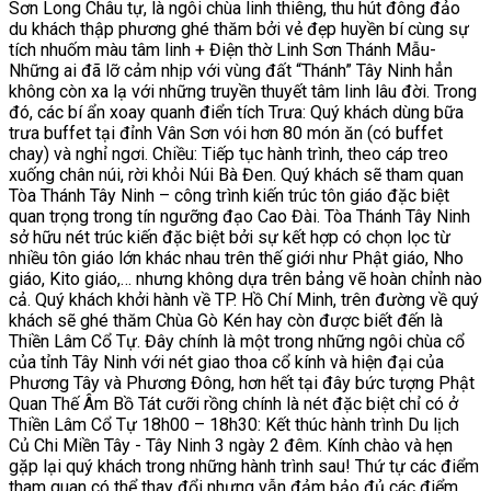
Sơn Long Châu tự, là ngôi chùa linh thiêng, thu hút đông đảo
du khách thập phương ghé thăm bởi vẻ đẹp huyền bí cùng sự
tích nhuốm màu tâm linh + Điện thờ Linh Sơn Thánh Mẫu-
Những ai đã lỡ cảm nhịp với vùng đất “Thánh” Tây Ninh hẳn
không còn xa lạ với những truyền thuyết tâm linh lâu đời. Trong
đó, các bí ẩn xoay quanh điển tích Trưa: Quý khách dùng bữa
trưa buffet tại đỉnh Vân Sơn vói hơn 80 món ăn (có buffet
chay) và nghỉ ngơi. Chiều: Tiếp tục hành trình, theo cáp treo
xuống chân núi, rời khỏi Núi Bà Đen. Quý khách sẽ tham quan
Tòa Thánh Tây Ninh – công trình kiến trúc tôn giáo đặc biệt
quan trọng trong tín ngưỡng đạo Cao Đài. Tòa Thánh Tây Ninh
sở hữu nét trúc kiến đặc biệt bởi sự kết hợp có chọn lọc từ
nhiều tôn giáo lớn khác nhau trên thế giới như Phật giáo, Nho
giáo, Kito giáo,… nhưng không dựa trên bảng vẽ hoàn chỉnh nào
cả. Quý khách khởi hành về TP. Hồ Chí Minh, trên đường về quý
khách sẽ ghé thăm Chùa Gò Kén hay còn được biết đến là
Thiền Lâm Cổ Tự. Đây chính là một trong những ngôi chùa cổ
của tỉnh Tây Ninh với nét giao thoa cổ kính và hiện đại của
Phương Tây và Phương Đông, hơn hết tại đây bức tượng Phật
Quan Thế Âm Bồ Tát cưỡi rồng chính là nét đặc biệt chỉ có ở
Thiền Lâm Cổ Tự 18h00 – 18h30: Kết thúc hành trình Du lịch
Củ Chi Miền Tây - Tây Ninh 3 ngày 2 đêm. Kính chào và hẹn
gặp lại quý khách trong những hành trình sau! Thứ tự các điểm
tham quan có thể thay đổi nhưng vẫn đảm bảo đủ các điểm