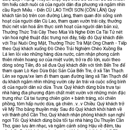
tìm hiểu cách nuôi cá của người dân địa phương và ngắm nhìn
cầu Rạch Miễu. - Đến CÙ LAO THỚI SƠN (CỒN LÂN) Quý
khách tản bộ trên con đường Làng, tham quan đời sống sinh
hoạt của người dân Cù Lao, tham quan vườn trái cây, thưởng
thức nét văn hoá ẩm thực sinh hoạt của người dân bản xứ,
Thưởng Thức Trái Cây Theo Mùa Và Nghe Đờn Ca Tài Tử nét
văn hoá nghệ thuật đặc trưng nơi đây, tiếp đó Quý khách đến
với Trại Nuôi Ong Mật, Thưởng Thức Trà Mật Ong Chanh - Tiếp
theo Quý khách xuống Đò Chèo Trải Nghiệm Chèo Xuồng Ba
Lá len lỏi vào những hàng dừa nước, cảm nhận phong cảnh
thiên nhiên hoang sơ của miệt vườn, trở ra đò lớn, xuôi theo
dòng sông Tiền, đò sẽ đưa Quý khách đến với tỉnh Bến Tre để
tham quan Lò Kẹo Dừa Đặc Sản Của Bến Tre, ở xã Tân Thạch.
Lên xe ngựa/xe lam đi tham quan đường làng xã Tân Thạch để
du khách ngắm nhìn những vườn cây ăn trái và cuộc sống bình
dị của người dân xứ dừa. Trưa: Quý khách dùng bữa trưa tại
nhà hàng địa phương đậm chất miêt vườn với những món đặc
trưng như: Cá tai tượng chiên giòn + bánh tráng, xôi chiên
phồng, tôm hấp nước dừa, gà chiên…v…v Chiều: Quý khách trở
về Mỹ Tho bằng thuyền máy. Sau đó Quý khách khởi hành về
với thành phố Cần Thơ, Quý khách nhận phòng khách sạn nghỉ
ngơi Tối: Quý khách dùng bữa tối tại nhà hàng Du Thuyền Cần
Thơ, giao lưu âm nhạc, và ngắm cảnh sông Hậu về đêm, tàu