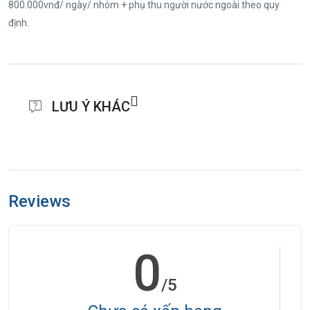
800.000vnđ/ ngày/ nhóm + phụ thu người nước ngoài theo quy
định.
LƯU Ý KHÁC
Chương trình tham quan có thể linh động thay đổi theo giờ bay và
điều kiện thời tiết thực tế. Giờ nhận phòng khách sạn 14h00 và trả
phòng trước 12h00.
Reviews
Trong những trường hợp bất khả kháng như: khủng bố, bạo động,
0
thiên tai, sự thay đổi lịch trình của hàng không, tàu hỏa, tàu thủy…
công ty sẽ chủ động thay đổi lộ trình đi hoặc hủy tour vì sự thuận tiện
/5
và an toàn của Quý khách. Sẽ hoàn lại một phần những chi phí chưa
được sử dụng cho việc tổ chức dịch vụ và không bồi thường thêm