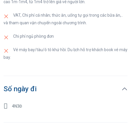
cao 1m-1m4, từ 1m4 trở lên giá vé người lớn.
VAT, Chi phí cá nhân; thức ăn, uống tự gọi trong các bữa ăn,..
Tối: Ăn tối tại nhà hàng Đà Nẵng. Nghỉ đêm tại khách sạn
và tham quan vận chuyển ngoài chương trình.
Đà Nẵng.
Chi phí ngủ phòng đơn
Vé máy bay/tàu/ô tô khứ hồi: Du lịch hỗ trợ khách book vé máy
bay.
Số ngày đi
4N3Đ