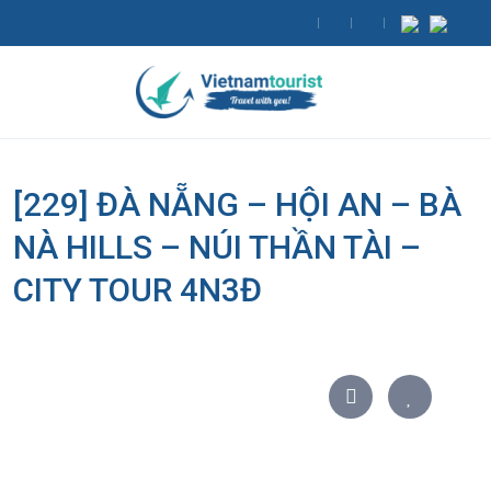
[229] ĐÀ NẴNG – HỘI AN – BÀ
NÀ HILLS – NÚI THẦN TÀI –
CITY TOUR 4N3Đ