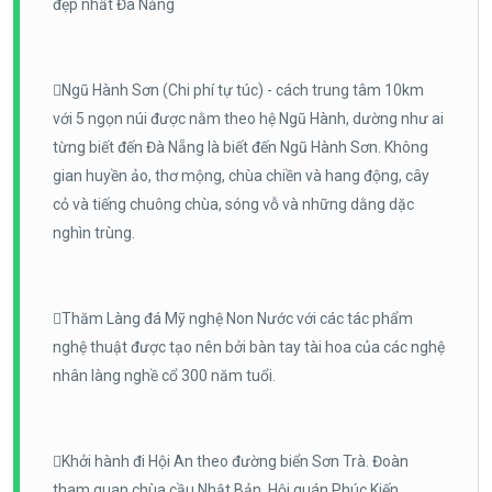
đẹp nhất Đà Nẵng
Ngũ Hành Sơn (Chi phí tự túc) - cách trung tâm 10km
với 5 ngọn núi được nằm theo hệ Ngũ Hành, dường như ai
từng biết đến Đà Nẵng là biết đến Ngũ Hành Sơn. Không
gian huyền ảo, thơ mộng, chùa chiền và hang động, cây
cỏ và tiếng chuông chùa, sóng vỗ và những dằng dặc
nghìn trùng.
Thăm Làng đá Mỹ nghệ Non Nước với các tác phẩm
nghệ thuật được tạo nên bởi bàn tay tài hoa của các nghệ
nhân làng nghề cổ 300 năm tuổi.
Khởi hành đi Hội An theo đường biển Sơn Trà. Đoàn
tham quan chùa cầu Nhật Bản, Hội quán Phúc Kiến,…