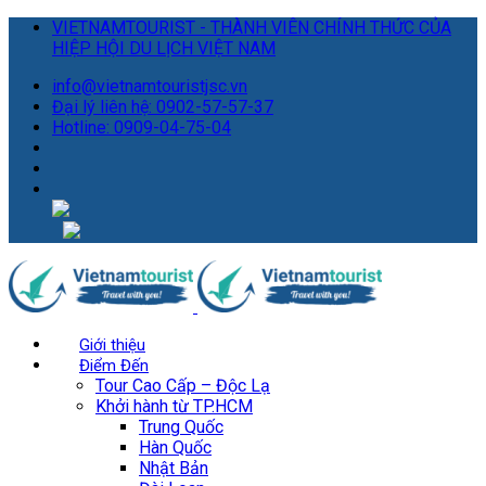
VIETNAMTOURIST - THÀNH VIÊN CHÍNH THỨC CỦA
HIỆP HỘI DU LỊCH VIỆT NAM
info@vietnamtouristjsc.vn
Đại lý liên hệ: 0902-57-57-37
Hotline: 0909-04-75-04
Giới thiệu
Điểm Đến
Tour Cao Cấp – Độc Lạ
Khởi hành từ TP.HCM
Trung Quốc
Hàn Quốc
Nhật Bản