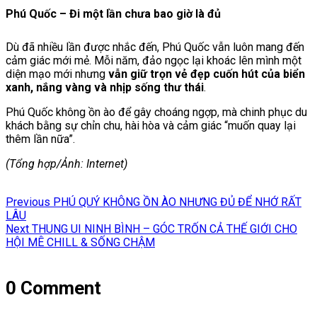
Phú Quốc – Đi một lần chưa bao giờ là đủ
Dù đã nhiều lần được nhắc đến, Phú Quốc vẫn luôn mang đến
cảm giác mới mẻ. Mỗi năm, đảo ngọc lại khoác lên mình một
diện mạo mới nhưng
vẫn giữ trọn vẻ đẹp cuốn hút của biển
xanh, nắng vàng và nhịp sống thư thái
.
Phú Quốc không ồn ào để gây choáng ngợp, mà chinh phục du
khách bằng sự chỉn chu, hài hòa và cảm giác “muốn quay lại
thêm lần nữa”.
(Tổng hợp/Ảnh: Internet)
Điều
Previous
Previous
PHÚ QUÝ KHÔNG ỒN ÀO NHƯNG ĐỦ ĐỂ NHỚ RẤT
hướng
post:
LÂU
Next
Next
THUNG UI NINH BÌNH – GÓC TRỐN CẢ THẾ GIỚI CHO
bài
post:
HỘI MÊ CHILL & SỐNG CHẬM
viết
0 Comment