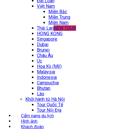
Đài Loan
Việt Nam
Miền Bắc
Miền Trung
Miền Nam
Thái Lan
NEW TOUR
HONG KONG
Singapore
Dubai
Brunei
Châu Âu
Úc
Hoa Kỳ (Mỹ)
Malaysia
Indonesia
Campuchia
Bhutan
Lào
Khởi hành từ Hà Nội
Tour Quốc Tế
Tour Nội Địa
Cẩm nang du lịch
Hình ảnh
Khách đoàn