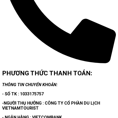
PHƯƠNG THỨC THANH TOÁN:
THÔNG TIN CHUYỂN KHOẢN:
- SỐ TK : 1033175757
-NGƯỜI THỤ HƯỞNG : CÔNG TY CỔ PHẦN DU LỊCH
VIETNAMTOURIST
- NGÂN HÀNG : VIETCOMBANK