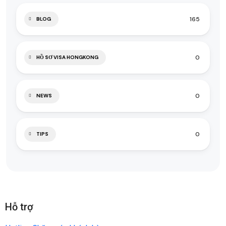
165
BLOG
0
HỒ SƠ VISA HONGKONG
0
NEWS
0
TIPS
Hỗ trợ