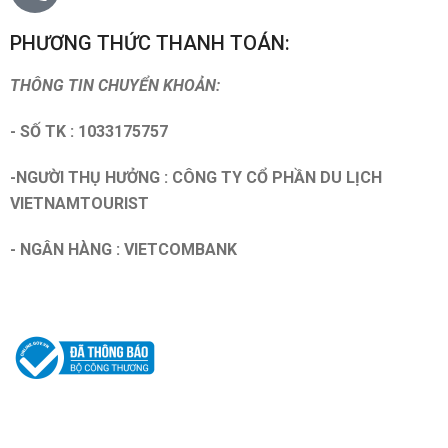
PHƯƠNG THỨC THANH TOÁN:
THÔNG TIN CHUYỂN KHOẢN:
- SỐ TK : 1033175757
-NGƯỜI THỤ HƯỞNG : CÔNG TY CỔ PHẦN DU LỊCH
VIETNAMTOURIST
- NGÂN HÀNG : VIETCOMBANK