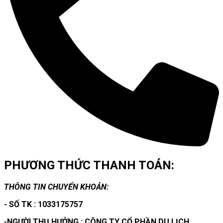
PHƯƠNG THỨC THANH TOÁN:
THÔNG TIN CHUYỂN KHOẢN:
- SỐ TK : 1033175757
-NGƯỜI THỤ HƯỞNG : CÔNG TY CỔ PHẦN DU LỊCH