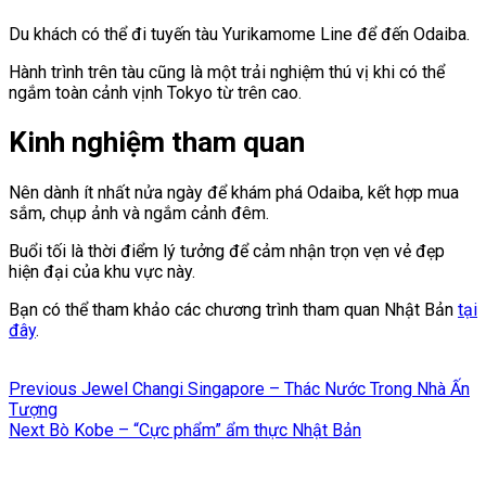
Du khách có thể đi tuyến tàu
Yurikamome Line
để đến Odaiba.
Hành trình trên tàu cũng là một trải nghiệm thú vị khi có thể
ngắm toàn cảnh vịnh Tokyo từ trên cao.
Kinh nghiệm tham quan
Nên dành ít nhất nửa ngày để khám phá Odaiba, kết hợp mua
sắm, chụp ảnh và ngắm cảnh đêm.
Buổi tối là thời điểm lý tưởng để cảm nhận trọn vẹn vẻ đẹp
hiện đại của khu vực này.
Bạn có thể tham khảo các chương trình tham quan Nhật Bản
tại
đây
.
Điều
Previous
Previous
Jewel Changi Singapore – Thác Nước Trong Nhà Ấn
hướng
post:
Tượng
Next
Next
Bò Kobe – “Cực phẩm” ẩm thực Nhật Bản
bài
post:
viết