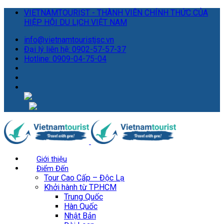
VIETNAMTOURIST - THÀNH VIÊN CHÍNH THỨC CỦA
HIỆP HỘI DU LỊCH VIỆT NAM
info@vietnamtouristjsc.vn
Đại lý liên hệ: 0902-57-57-37
Hotline: 0909-04-75-04
Giới thiệu
Điểm Đến
Tour Cao Cấp – Độc Lạ
Khởi hành từ TP.HCM
Trung Quốc
Hàn Quốc
Nhật Bản