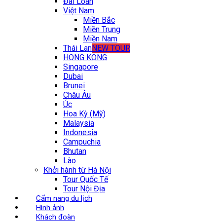
Đài Loan
Việt Nam
Miền Bắc
Miền Trung
Miền Nam
Thái Lan
NEW TOUR
HONG KONG
Singapore
Dubai
Brunei
Châu Âu
Úc
Hoa Kỳ (Mỹ)
Malaysia
Indonesia
Campuchia
Bhutan
Lào
Khởi hành từ Hà Nội
Tour Quốc Tế
Tour Nội Địa
Cẩm nang du lịch
Hình ảnh
Khách đoàn