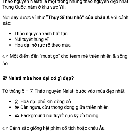
Thảo nguyên Nalati
là một trong những thảo nguyên đẹp nhất
Trung Quốc, nằm ở khu vực
Yili
.
Nơi đây được ví như
“Thụy Sĩ thu nhỏ” của châu Á
với cảnh
sắc:
Thảo nguyên xanh bất tận
Núi tuyết hùng vĩ
Hoa dại nở rực rỡ theo mùa
👉 Một điểm đến “must go” cho team mê thiên nhiên & sống
ảo.
🌸 Nalati mùa hoa dại có gì đẹp?
Từ tháng 5 – 7,
Thảo nguyên Nalati
bước vào mùa đẹp nhất:
🌼 Hoa dại phủ kín đồng cỏ
🐎 Đàn ngựa, cừu thong dong giữa thiên nhiên
⛰️ Background núi tuyết cực kỳ ấn tượng
👉 Cảnh sắc giống hệt phim cổ tích hoặc châu Âu.