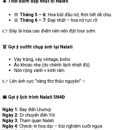
☀️ Thời điểm đẹp nhất đi Nalati
🌸
Tháng 5 – 6:
Hoa bắt đầu nở, thời tiết dễ chịu
🌼
Tháng 6 – 7:
Đẹp nhất – hoa nở rực rỡ
👉 Đây là mùa cao điểm nên nên đặt tour sớm.
👗 Gợi ý outfit chụp ảnh tại Nalati
Váy trắng, váy vintage, boho
Áo khoác nhẹ (do chênh lệch nhiệt độ)
Nón rộng vành + kính râm
👉 Lên ảnh cực “nàng thơ thảo nguyên” ✨
📅 Gợi ý lịch trình Nalati 5N4Đ
Ngày 1:
Bay đến
Urumqi
Ngày 2:
Di chuyển đến Yili
Ngày 3:
Tham quan Nalati
Ngày 4:
Check-in hoa dại – trải nghiệm cưỡi ngựa