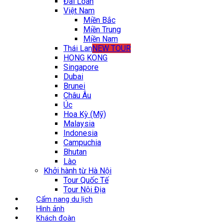
Đài Loan
Việt Nam
Miền Bắc
Miền Trung
Miền Nam
Thái Lan
NEW TOUR
HONG KONG
Singapore
Dubai
Brunei
Châu Âu
Úc
Hoa Kỳ (Mỹ)
Malaysia
Indonesia
Campuchia
Bhutan
Lào
Khởi hành từ Hà Nội
Tour Quốc Tế
Tour Nội Địa
Cẩm nang du lịch
Hình ảnh
Khách đoàn