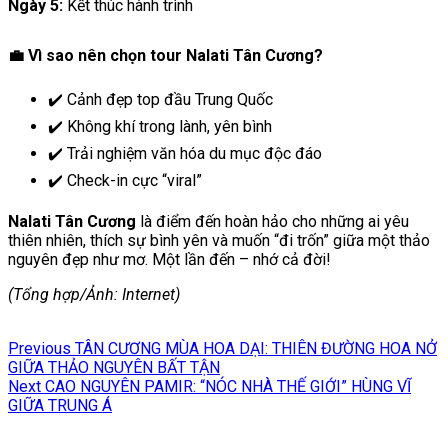
Ngày 5:
Kết thúc hành trình
💼 Vì sao nên chọn tour Nalati Tân Cương?
✔️ Cảnh đẹp top đầu Trung Quốc
✔️ Không khí trong lành, yên bình
✔️ Trải nghiệm văn hóa du mục độc đáo
✔️ Check-in cực “viral”
Nalati Tân Cương
là điểm đến hoàn hảo cho những ai yêu
thiên nhiên, thích sự bình yên và muốn “đi trốn” giữa một thảo
nguyên đẹp như mơ. Một lần đến – nhớ cả đời!
(Tổng hợp/Ảnh: Internet)
Điều
Previous
Previous
TÂN CƯƠNG MÙA HOA DẠI: THIÊN ĐƯỜNG HOA NỞ
hướng
post:
GIỮA THẢO NGUYÊN BẤT TẬN
Next
Next
CAO NGUYÊN PAMIR: “NÓC NHÀ THẾ GIỚI” HÙNG VĨ
bài
post:
GIỮA TRUNG Á
viết