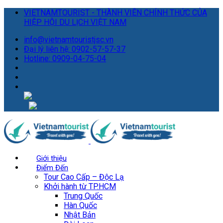
VIETNAMTOURIST - THÀNH VIÊN CHÍNH THỨC CỦA
HIỆP HỘI DU LỊCH VIỆT NAM
info@vietnamtouristjsc.vn
Đại lý liên hệ: 0902-57-57-37
Hotline: 0909-04-75-04
Giới thiệu
Điểm Đến
Tour Cao Cấp – Độc Lạ
Khởi hành từ TP.HCM
Trung Quốc
Hàn Quốc
Nhật Bản