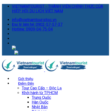
VIETNAMTOURIST - THÀNH VIÊN CHÍNH THỨC CỦA
HIỆP HỘI DU LỊCH VIỆT NAM
info@vietnamtouristjsc.vn
Đại lý liên hệ: 0902-57-57-37
Hotline: 0909-04-75-04
Giới thiệu
Điểm Đến
Tour Cao Cấp – Độc Lạ
Khởi hành từ TP.HCM
Trung Quốc
Hàn Quốc
Nhật Bản