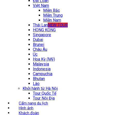
Đài Loan
Việt Nam
Miền Bắc
Miền Trung
Miền Nam
Thái Lan
NEW TOUR
HONG KONG
Singapore
Dubai
Brunei
Châu Âu
Úc
Hoa Kỳ (Mỹ)
Malaysia
Indonesia
Campuchia
Bhutan
Lào
Khởi hành từ Hà Nội
Tour Quốc Tế
Tour Nội Địa
Cẩm nang du lịch
Hình ảnh
Khách đoàn