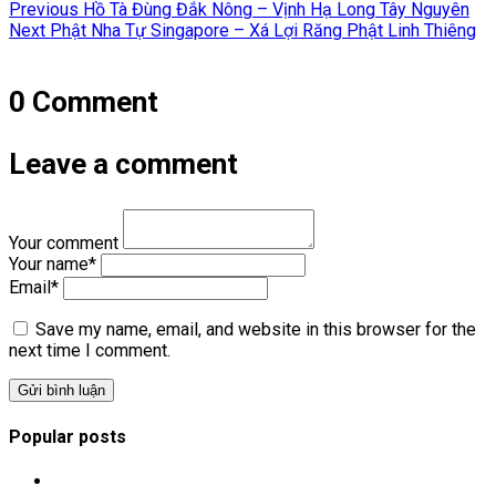
Previous
Previous
Hồ Tà Đùng Đắk Nông – Vịnh Hạ Long Tây Nguyên
hướng
Next
post:
Next
Phật Nha Tự Singapore – Xá Lợi Răng Phật Linh Thiêng
post:
bài
viết
0 Comment
Leave a comment
Your comment
Your name
*
Email
*
Save my name, email, and website in this browser for the
next time I comment.
Popular posts